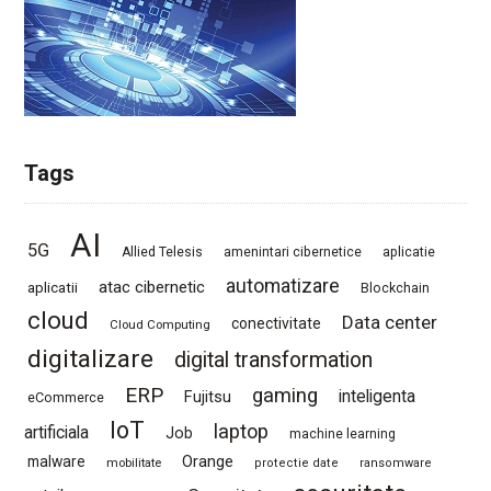
Tags
AI
5G
Allied Telesis
amenintari cibernetice
aplicatie
automatizare
atac cibernetic
aplicatii
Blockchain
cloud
Data center
conectivitate
Cloud Computing
digitalizare
digital transformation
ERP
gaming
Fujitsu
inteligenta
eCommerce
IoT
laptop
artificiala
Job
machine learning
Orange
malware
mobilitate
protectie date
ransomware