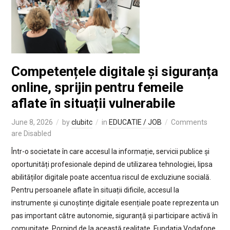
Competențele digitale și siguranța
online, sprijin pentru femeile
aflate în situații vulnerabile
June 8, 2026
by
clubitc
in
EDUCATIE / JOB
Comments
are Disabled
Într-o societate în care accesul la informație, servicii publice și
oportunități profesionale depind de utilizarea tehnologiei, lipsa
abilităților digitale poate accentua riscul de excluziune socială.
Pentru persoanele aflate în situații dificile, accesul la
instrumente și cunoștințe digitale esențiale poate reprezenta un
pas important către autonomie, siguranță și participare activă în
comunitate. Pornind de la această realitate, Fundația Vodafone,