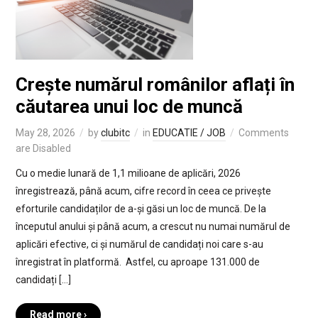
Crește numărul românilor aflați în
căutarea unui loc de muncă
May 28, 2026
by
clubitc
in
EDUCATIE / JOB
Comments
are Disabled
Cu o medie lunară de 1,1 milioane de aplicări, 2026
înregistrează, până acum, cifre record în ceea ce privește
eforturile candidaților de a-și găsi un loc de muncă. De la
începutul anului și până acum, a crescut nu numai numărul de
aplicări efective, ci și numărul de candidați noi care s-au
înregistrat în platformă. Astfel, cu aproape 131.000 de
candidați […]
Read more ›