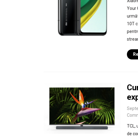
Xiaom
Your 
următo
10T c
pentru
strea
Re
Cu
exp
Septe
Comm
TCL, 
de co