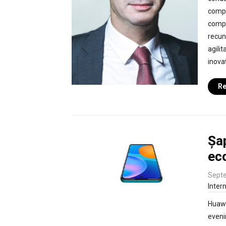
compan
compl
recun
agili
inovaț
Re
Șap
ec
Septe
Inter
Huawe
eveni