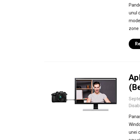
Pande
unul 
moder
zone 
Re
Ap
(B
Septe
Disab
Panas
Windo
unei 