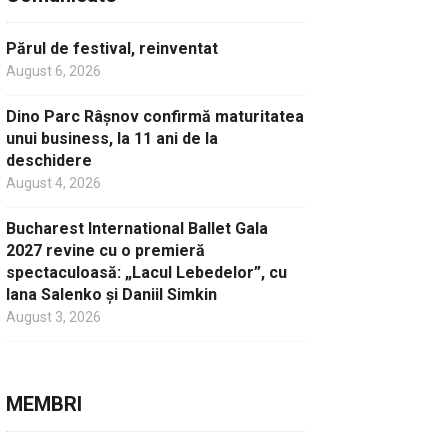
Părul de festival, reinventat
August 6, 2026
Dino Parc Râșnov confirmă maturitatea
unui business, la 11 ani de la
deschidere
August 4, 2026
Bucharest International Ballet Gala
2027 revine cu o premieră
spectaculoasă: „Lacul Lebedelor”, cu
Iana Salenko și Daniil Simkin
August 3, 2026
MEMBRI