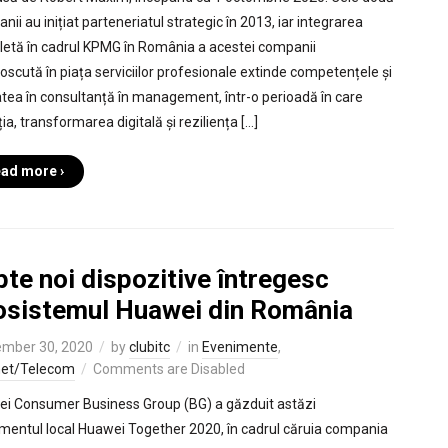
ii au inițiat parteneriatul strategic în 2013, iar integrarea
etă în cadrul KPMG în România a acestei companii
oscută în piața serviciilor profesionale extinde competențele și
tatea în consultanță în management, într-o perioadă în care
ia, transformarea digitală și reziliența […]
ad more ›
te noi dispozitive întregesc
osistemul Huawei din România
mber 30, 2020
by
clubitc
in
Evenimente
,
net/Telecom
Comments are Disabled
i Consumer Business Group (BG) a găzduit astăzi
mentul local Huawei Together 2020, în cadrul căruia compania