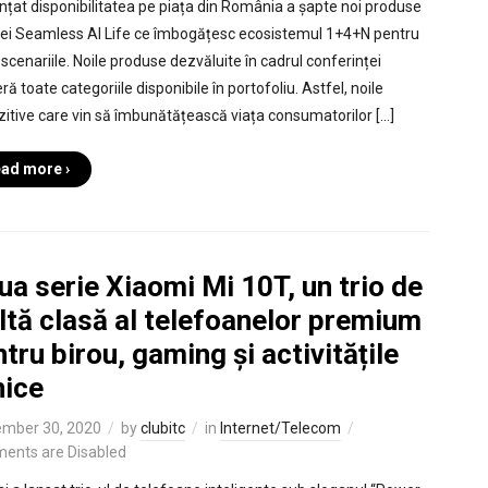
nțat disponibilitatea pe piața din România a șapte noi produse
i Seamless AI Life ce îmbogățesc ecosistemul 1+4+N pentru
 scenariile. Noile produse dezvăluite în cadrul conferinței
ă toate categoriile disponibile în portofoliu. Astfel, noile
zitive care vin să îmbunătățească viața consumatorilor […]
ad more ›
a serie Xiaomi Mi 10T, un trio de
ltă clasă al telefoanelor premium
tru birou, gaming și activitățile
nice
mber 30, 2020
by
clubitc
in
Internet/Telecom
ents are Disabled