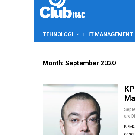
TEHNOLOGII
IT MANAGEMENT
Month: September 2020
KP
Ma
Septe
are D
KPMG 
condu