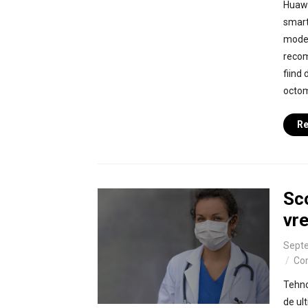
Huawe
smart
model
recom
fiind
octom
Re
Sco
vr
Septe
Co
Tehno
de ul