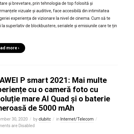
are și brevetare, prin tehnologia de top folosită și
rmanțele vizuale și auditive, face accesibilă din intimitatea
geriei experiența de vizionare la nivel de cinema. Cum să te
 la superlativ de blockbustere, serialele și emisiunile care te țin
ad more ›
AWEI P smart 2021: Mai multe
periențe cu o cameră foto cu
oluție mare AI Quad și o baterie
neroasă de 5000 mAh
mber 30, 2020
by
clubitc
in
Internet/Telecom
ents are Disabled