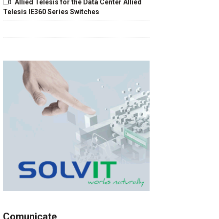
Allied Telesis for the Data Center Allied
Telesis IE360 Series Switches
Comunicate