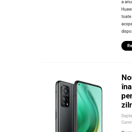
a anu
Huawe
toate
acoper
dispo
Re
Nou
îna
pen
zil
Septe
Comm