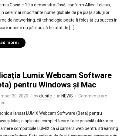
mia Covid – 19 a demonstrat însă, conform Allied Telesis,
din cele mai importante nume globale de pe piaţa soluţiilor
ne de networking, că tehnologia poate fi folosită cu succes în
care înainte nu păreau să fie atât de […]
ad more ›
licația Lumix Webcam Software
eta) pentru Windows și Mac
mber 30, 2020
by
clubitc
in
NEWS
Comments are
led
onic a lansat LUMIX Webcam Software (Beta) pentru
ws și Mac, o aplicație completă care face posibilă utilizarea
camere compatibile LUMIX ca și cameră web pentru streaming