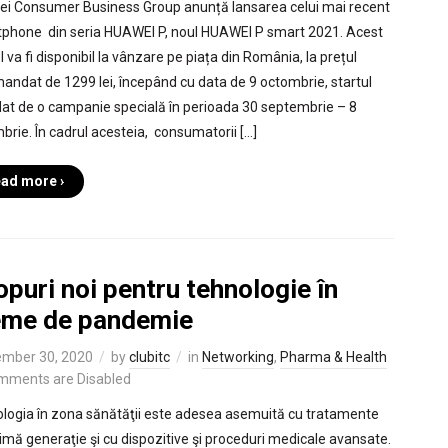
i Consumer Business Group anunță lansarea celui mai recent
phone din seria HUAWEI P, noul HUAWEI P smart 2021. Acest
 va fi disponibil la vânzare pe piața din România, la prețul
andat de 1299 lei, începând cu data de 9 octombrie, startul
 dat de o campanie specială în perioada 30 septembrie – 8
brie. În cadrul acesteia, consumatorii […]
ad more ›
puri noi pentru tehnologie în
eme de pandemie
mber 30, 2020
by
clubitc
in
Networking
,
Pharma & Health
mments are Disabled
logia în zona sănătăţii este adesea asemuită cu tratamente
timă generaţie şi cu dispozitive şi proceduri medicale avansate.