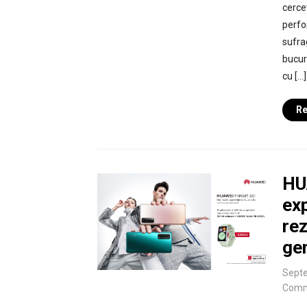
cercet
perfo
sufra
bucuri
cu […]
Re
HU
ex
rez
ge
Septe
Comm