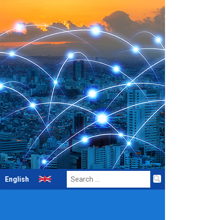
Search
English
for: