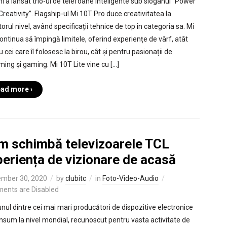
i a lansat trio-ul de telefoane inteligente sub sloganul “Power
Creativity”. Flagship-ul Mi 10T Pro duce creativitatea la
rul nivel, având specificații tehnice de top în categoria sa. Mi
ontinua să împingă limitele, oferind experiențe de vârf, atât
 cei care îl folosesc la birou, cât și pentru pasionații de
ming și gaming. Mi 10T Lite vine cu […]
ad more ›
m schimbă televizoarele TCL
eriența de vizionare de acasă
mber 30, 2020
by
clubitc
in
Foto-Video-Audio
ents are Disabled
unul dintre cei mai mari producători de dispozitive electronice
nsum la nivel mondial, recunoscut pentru vasta activitate de