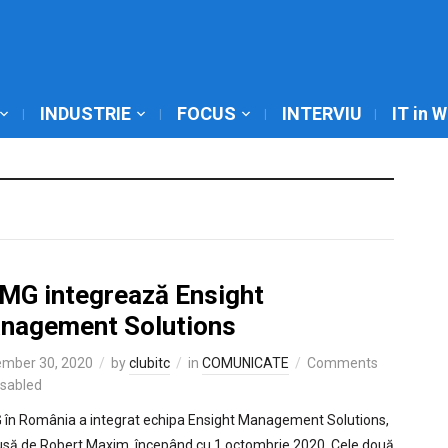
INDUSTRIE
FOCUS
INTERVIU
IT in 
MG integrează Ensight
nagement Solutions
mber 30, 2020
by
clubitc
in
COMUNICATE
Comments
isabled
în România a integrat echipa Ensight Management Solutions,
să de Robert Maxim, începând cu 1 octombrie 2020. Cele două