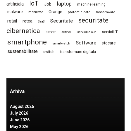
IoT
laptop
artificiala
Job
machine learning
Orange
malware
mobilitate
protectie date
ransomware
securitate
Securitate
retail
retea
SaaS
cibernetica
server
servicii IT
servicii
servicii cloud
smartphone
Software
stocare
smartwatch
sustenabilitate
switch
transformare digitala
Arhiva
August 2026
July 2026
June 2026
May 2026