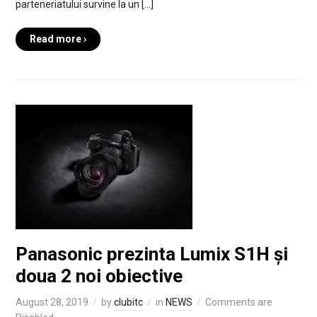
parteneriatului survine la un […]
Read more ›
Panasonic prezinta Lumix S1H și
doua 2 noi obiective
August 28, 2019
by
clubitc
in
NEWS
Comments are