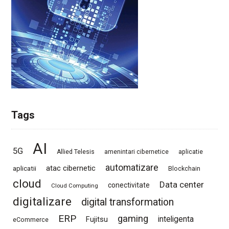
Tags
AI
5G
Allied Telesis
amenintari cibernetice
aplicatie
automatizare
atac cibernetic
aplicatii
Blockchain
cloud
Data center
conectivitate
Cloud Computing
digitalizare
digital transformation
ERP
gaming
Fujitsu
inteligenta
eCommerce