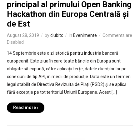
principal al primului Open Banking
Hackathon din Europa Centrală și
de Est
August 28, 2019
by
clubitc
in
Evenimente
Comments are
Disabled
14 Septembrie este o zi istorică pentru industria bancară
europeană. Este ziua în care toate băncile din Europa sunt
obligate să expună, către aplicații terțe, datele clienților lor pe
conexiuni de tip API, în medii de producție. Data este un termen
legal stabilit de Directiva Revizuită de Plăți (PSD2) și se aplică
fără excepție pe tot teritoriul Uniunii Europene. Acest […]
Read more ›