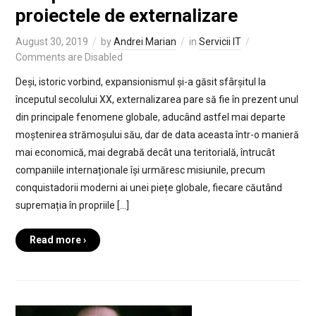
proiectele de externalizare
August 30, 2019
by
Andrei Marian
in
Servicii IT
Comments are Disabled
Deși, istoric vorbind, expansionismul și-a găsit sfârșitul la
începutul secolului XX, externalizarea pare să fie în prezent unul
din principale fenomene globale, aducând astfel mai departe
moștenirea strămoșului său, dar de data aceasta într-o manieră
mai economică, mai degrabă decât una teritorială, întrucât
companiile internaționale își urmăresc misiunile, precum
conquistadorii moderni ai unei piețe globale, fiecare căutând
supremația în propriile […]
Read more ›