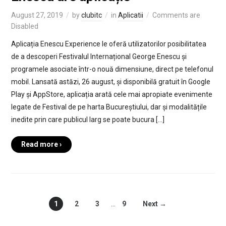
August 27, 2019
by
clubitc
in
Aplicatii
Comments are
Disabled
Aplicația Enescu Experience le oferă utilizatorilor posibilitatea
de a descoperi Festivalul Internațional George Enescu și
programele asociate într-o nouă dimensiune, direct pe telefonul
mobil. Lansată astăzi, 26 august, și disponibilă gratuit în Google
Play și AppStore, aplicația arată cele mai apropiate evenimente
legate de Festival de pe harta Bucureștiului, dar și modalitățile
inedite prin care publicul larg se poate bucura […]
Read more ›
1
2
3
…
9
Next →