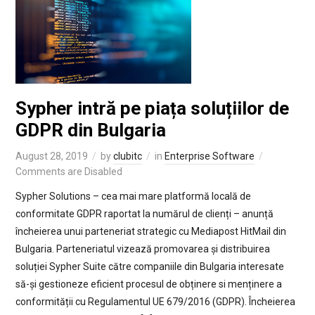
Sypher intră pe piața soluțiilor de
GDPR din Bulgaria
August 28, 2019
by
clubitc
in
Enterprise Software
Comments are Disabled
Sypher Solutions – cea mai mare platformă locală de
conformitate GDPR raportat la numărul de clienți – anunță
încheierea unui parteneriat strategic cu Mediapost HitMail din
Bulgaria. Parteneriatul vizează promovarea și distribuirea
soluției Sypher Suite către companiile din Bulgaria interesate
să-și gestioneze eficient procesul de obținere si menținere a
conformității cu Regulamentul UE 679/2016 (GDPR). Încheierea