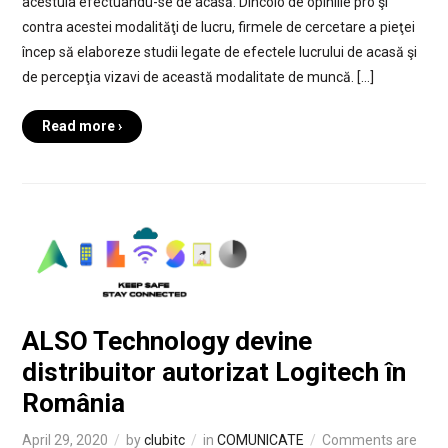
acestuia efectuându-se de acasă. Dincolo de opiniile pro şi
contra acestei modalităţi de lucru, firmele de cercetare a pieţei
încep să elaboreze studii legate de efectele lucrului de acasă şi
de percepţia vizavi de această modalitate de muncă. […]
Read more ›
ALSO Technology devine
distribuitor autorizat Logitech în
România
April 29, 2020
by
clubitc
in
COMUNICATE
Comments are