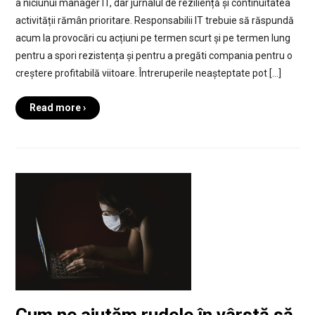
a niciunui manager IT, dar jurnalul de reziliență și continuitatea
activității rămân prioritare. Responsabilii IT trebuie să răspundă
acum la provocări cu acțiuni pe termen scurt și pe termen lung
pentru a spori rezistența și pentru a pregăti compania pentru o
creștere profitabilă viitoare. Întreruperile neașteptate pot […]
Read more ›
Cum ne ajutăm rudele în vârstă să