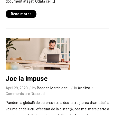
document atașat. Odată ce […]
Read more ›
Joc la impuse
April 29, 2020
by
Bogdan Marchidanu
in
Analiza
Comments are Disabled
Pandemia globală de coronavirus a dus la creşterea dramatică a
volumelor de lucru efectuat de la distanţă, cea mai mare parte a