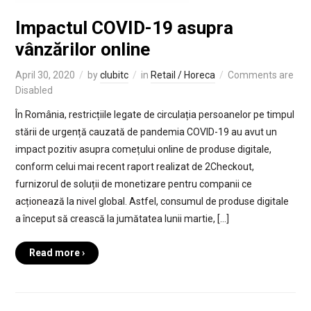
Impactul COVID-19 asupra
vânzărilor online
April 30, 2020
by
clubitc
in
Retail / Horeca
Comments are
Disabled
În România, restricțiile legate de circulația persoanelor pe timpul
stării de urgență cauzată de pandemia COVID-19 au avut un
impact pozitiv asupra comețului online de produse digitale,
conform celui mai recent raport realizat de 2Checkout,
furnizorul de soluții de monetizare pentru companii ce
acționează la nivel global. Astfel, consumul de produse digitale
a început să crească la jumătatea lunii martie, […]
Read more ›