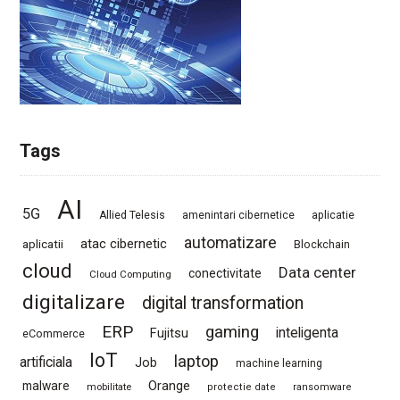
Tags
AI
5G
Allied Telesis
amenintari cibernetice
aplicatie
automatizare
atac cibernetic
aplicatii
Blockchain
cloud
Data center
conectivitate
Cloud Computing
digitalizare
digital transformation
ERP
gaming
Fujitsu
inteligenta
eCommerce
IoT
laptop
artificiala
Job
machine learning
Orange
malware
mobilitate
protectie date
ransomware