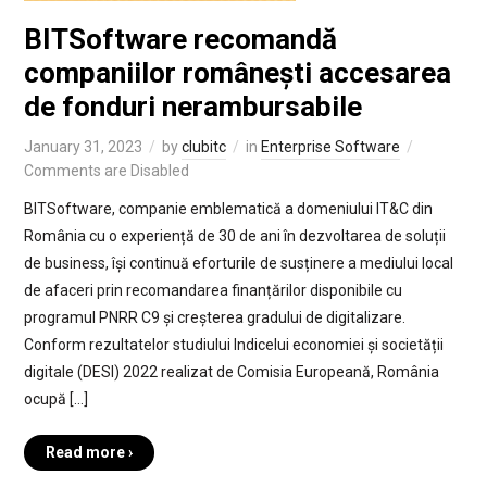
BITSoftware recomandă
companiilor românești accesarea
de fonduri nerambursabile
January 31, 2023
by
clubitc
in
Enterprise Software
Comments are Disabled
BITSoftware, companie emblematică a domeniului IT&C din
România cu o experiență de 30 de ani în dezvoltarea de soluții
de business, își continuă eforturile de susținere a mediului local
de afaceri prin recomandarea finanțărilor disponibile cu
programul PNRR C9 și creșterea gradului de digitalizare.
Conform rezultatelor studiului Indicelui economiei și societății
digitale (DESI) 2022 realizat de Comisia Europeană, România
ocupă […]
Read more ›