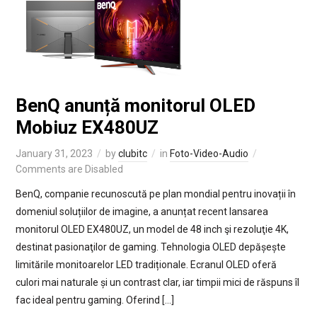
BenQ anunță monitorul OLED
Mobiuz EX480UZ
January 31, 2023
by
clubitc
in
Foto-Video-Audio
Comments are Disabled
BenQ, companie recunoscută pe plan mondial pentru inovații în
domeniul soluțiilor de imagine, a anunțat recent lansarea
monitorul OLED EX480UZ, un model de 48 inch şi rezoluţie 4K,
destinat pasionaţilor de gaming. Tehnologia OLED depășește
limitările monitoarelor LED tradiționale. Ecranul OLED oferă
culori mai naturale și un contrast clar, iar timpii mici de răspuns îl
fac ideal pentru gaming. Oferind […]