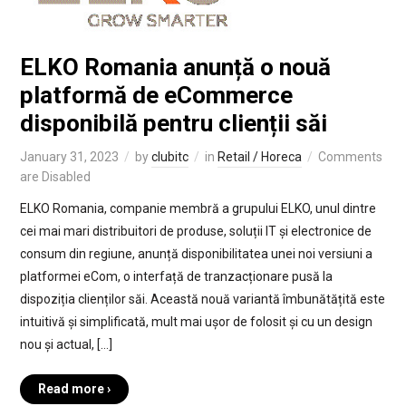
ELKO Romania anunță o nouă
platformă de eCommerce
disponibilă pentru clienții săi
January 31, 2023
by
clubitc
in
Retail / Horeca
Comments
are Disabled
ELKO Romania, companie membră a grupului ELKO, unul dintre
cei mai mari distribuitori de produse, soluții IT și electronice de
consum din regiune, anunță disponibilitatea unei noi versiuni a
platformei eCom, o interfață de tranzacționare pusă la
dispoziția clienților săi. Această nouă variantă îmbunătățită este
intuitivă și simplificată, mult mai ușor de folosit și cu un design
nou și actual, […]
Read more ›