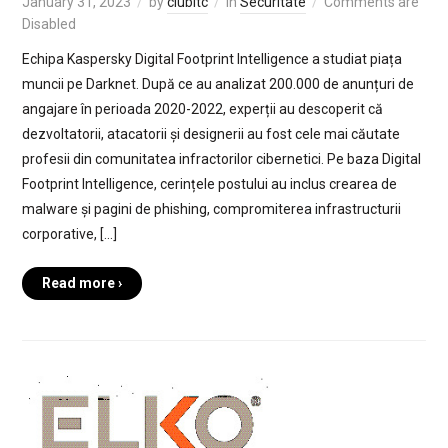
January 31, 2023
by
clubitc
in
Securitate
Comments are
Disabled
Echipa Kaspersky Digital Footprint Intelligence a studiat piața
muncii pe Darknet. După ce au analizat 200.000 de anunțuri de
angajare în perioada 2020-2022, experții au descoperit că
dezvoltatorii, atacatorii și designerii au fost cele mai căutate
profesii din comunitatea infractorilor cibernetici. Pe baza Digital
Footprint Intelligence, cerințele postului au inclus crearea de
malware și pagini de phishing, compromiterea infrastructurii
corporative, […]
Read more ›