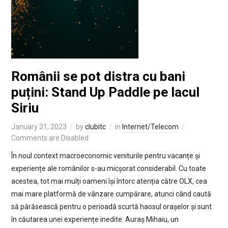
Românii se pot distra cu bani
puțini: Stand Up Paddle pe lacul
Siriu
January 31, 2023
by
clubitc
in
Internet/Telecom
Comments are Disabled
În noul context macroeconomic veniturile pentru vacanțe și
experiențe ale românilor s-au micșorat considerabil. Cu toate
acestea, tot mai mulți oameni își întorc atenția către OLX, cea
mai mare platformă de vânzare cumpărare, atunci când caută
să părăsească pentru o perioadă scurtă haosul orașelor și sunt
în căutarea unei experiențe inedite. Auraș Mihaiu, un