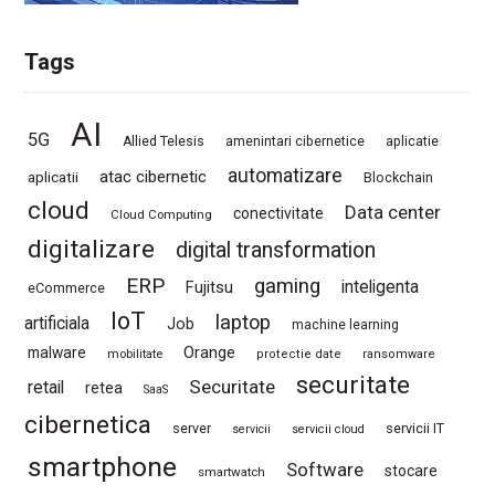
Tags
AI
5G
Allied Telesis
amenintari cibernetice
aplicatie
automatizare
atac cibernetic
aplicatii
Blockchain
cloud
Data center
conectivitate
Cloud Computing
digitalizare
digital transformation
ERP
gaming
Fujitsu
inteligenta
eCommerce
IoT
laptop
artificiala
Job
machine learning
Orange
malware
mobilitate
protectie date
ransomware
securitate
Securitate
retail
retea
SaaS
cibernetica
server
servicii IT
servicii
servicii cloud
smartphone
Software
stocare
smartwatch