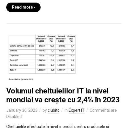
Read more ›
Volumul cheltuielilor IT la nivel
mondial va crește cu 2,4% în 2023
January 30, 2023
by
clubitc
in
Expert IT
Comments are
Disabled
Cheltuielile efectuate la nivel mondial pentru produsele și