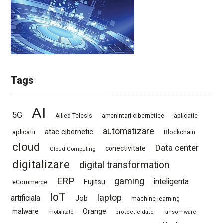
Tags
AI
5G
Allied Telesis
amenintari cibernetice
aplicatie
automatizare
atac cibernetic
aplicatii
Blockchain
cloud
Data center
conectivitate
Cloud Computing
digitalizare
digital transformation
ERP
gaming
Fujitsu
inteligenta
eCommerce
IoT
laptop
artificiala
Job
machine learning
Orange
malware
mobilitate
protectie date
ransomware