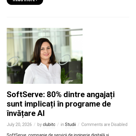
SoftServe: 80% dintre angajați
sunt implicați în programe de
învățare AI
July 20, 2026
by
clubitc
in
Studii
Comments are Disabled
SoftServe, companie de servicii de inginerie digitală și