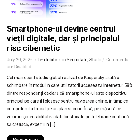
Smartphone-ul devine centrul
vieții digitale, dar și principalul
risc cibernetic
July 20, 2026
by
clubitc
in
Securitate
,
Studii
Comments
are Disabled
Cel mai recent studiu global realizat de Kaspersky arată o
schimbare în modul în care utilizatorii accesează internetul: 58%
dintre respondenți declară că smartphone-ul este dispozitivul
principal pe care îl folosesc pentru navigarea online, în timp ce
computerul a trecut pe un plan secund. Însă, pe măsură ce
volumul și sensibilitatea datelor stocate pe telefoane continuă
să crească, experții în […]
Read more ›