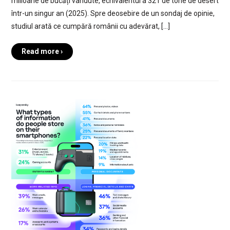
milioane de bucăți vândute, echivalentul a 321 de tone de desert
într-un singur an (2025). Spre deosebire de un sondaj de opinie,
studiul arată ce cumpără românii cu adevărat, […]
Read more ›