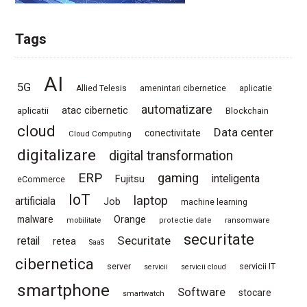
Tags
AI
5G
Allied Telesis
amenintari cibernetice
aplicatie
automatizare
atac cibernetic
aplicatii
Blockchain
cloud
Data center
conectivitate
Cloud Computing
digitalizare
digital transformation
ERP
gaming
Fujitsu
inteligenta
eCommerce
IoT
laptop
artificiala
Job
machine learning
Orange
malware
mobilitate
protectie date
ransomware
securitate
Securitate
retail
retea
SaaS
cibernetica
server
servicii IT
servicii
servicii cloud
smartphone
Software
stocare
smartwatch