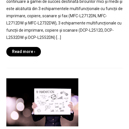
continuare a gamei de succes destinată birourilor mici și medii şi
este alcătuită din 3 echipamentele multifuncționale cu funcții de
imprimare, copiere, scanare și fax (MFC-L2712DN, MFC-
L2712DW și MFC-L2732DW), 3 echipamente multifuncționale cu
funcții de imprimare, copiere și scanare (DCP-L2512D, DCP-
L2532DW și DCP-L2552DN) […]
Read more ›