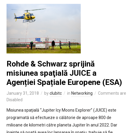
Rohde & Schwarz sprijină
misiunea spaţială JUICE a
Agenției Spațiale Europene (ESA)
January 31, 2018
by
clubitc
in
Networking
Comments are
Disabled
Misiunea spaţială “Jupiter Icy Moons Explorer” (JUICE) este
programată să efectueze o călătorie de aproape 800 de
milioane de kilometri către planeta Jupiter în anul 2022. Dar
înainte să poată avea loc lansarea în spaţiu, trebuie să fie