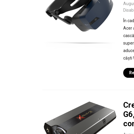
Augus
Disab
În cad
Acer 
cască 
super
aduce
căști
Re
Cr
G6,
co