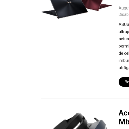
Augus
Disab
ASUS 
ultra
actua
permi
de ce
îmbun
atrăg
Re
Ac
Mi