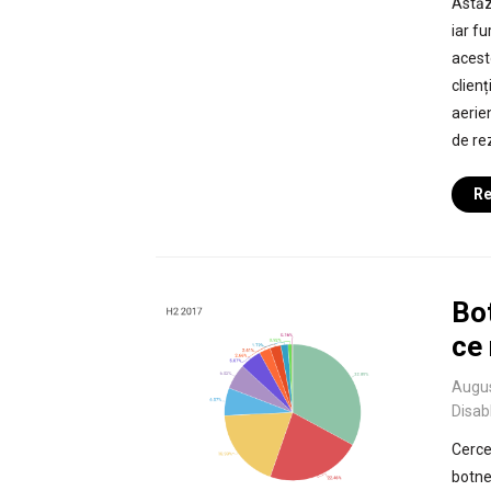
Astăz
iar f
acest
clien
aerie
de re
Re
Bot
ce 
Augus
Disab
Cerce
botne