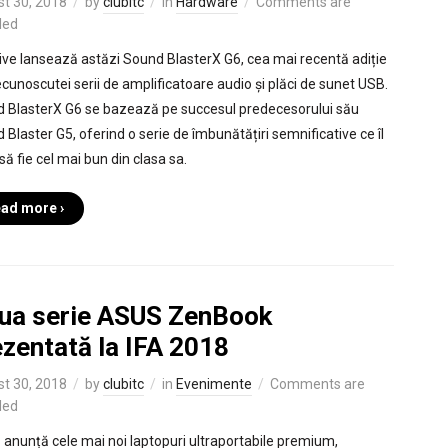
t 30, 2018
by
clubitc
in
Hardware
Comments are
led
ive lansează astăzi Sound BlasterX G6, cea mai recentă adiție
ecunoscutei serii de amplificatoare audio și plăci de sunet USB.
 BlasterX G6 se bazează pe succesul predecesorului său
 Blaster G5, oferind o serie de îmbunătățiri semnificative ce îl
să fie cel mai bun din clasa sa.
ad more ›
ua serie ASUS ZenBook
ezentată la IFA 2018
t 30, 2018
by
clubitc
in
Evenimente
Comments are
led
anunță cele mai noi laptopuri ultraportabile premium,