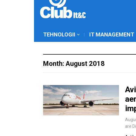
TEHNOLOGII
IT MANAGEMENT
Month: August 2018
Av
aer
im
Augus
are D