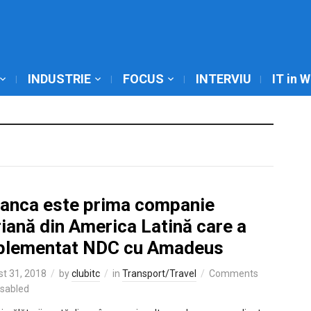
INDUSTRIE
FOCUS
INTERVIU
IT in 
ianca este prima companie
iană din America Latină care a
plementat NDC cu Amadeus
t 31, 2018
by
clubitc
in
Transport/Travel
Comments
isabled