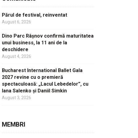
Părul de festival, reinventat
August 6, 2026
Dino Parc Râșnov confirmă maturitatea
unui business, la 11 ani de la
deschidere
August 4, 2026
Bucharest International Ballet Gala
2027 revine cu o premieră
spectaculoasă: „Lacul Lebedelor”, cu
Iana Salenko și Daniil Simkin
August 3, 2026
MEMBRI