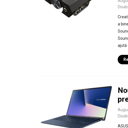
Augus
Disab
Creat
a bin
Sound
Sound
ajută 
Re
No
pr
Augus
Disab
ASUS 