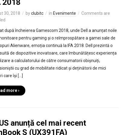
A 2018
t 30, 2018
by
clubitc
in
Evenimente
Comments are
led
at după încheierea Gamescom 2018, unde Dell a anunțat noile
monitoare pentru gaming și o reîmprospătare a gamei sale de
opuri Alienware, emoția continuă la IFA 2018. Dell prezintă o
suită de dispozitive inovatoare, care îmbunătățesc experiența
lizare a calculatorului de către consumatorii obișnuiți,
ioniștii cu grad de mobilitate ridicat și deținătorii de mici
i care își […]
ad more ›
US anunță cel mai recent
nBook S (UX391FA)