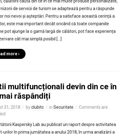
i, călătorii caută din ce în ce mai multe produse personalizate,
urnizorii de servicii de turism se adaptează pentru a răspunde
or noi nevoi și așteptări. Pentru a satisface această cerință a
ților, este mai important decât oricând că toate companiile
ne pot ajunge la o gamă largă de călători, pot face experiența
zervare cât mai simplă posibil […]
ad more ›
ii multifuncționali devin din ce în
mai răspândiți
t 31, 2018
by
clubitc
in
Securitate
Comments are
led
tătorii Kaspersky Lab au publicat un raport despre activitatea
t-urilor în prima jumătatea a anului 2018, în urma analizării a