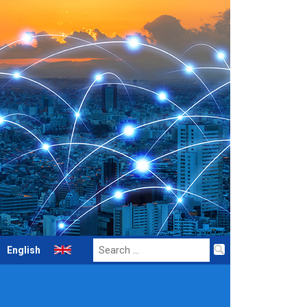
Search
English
for: