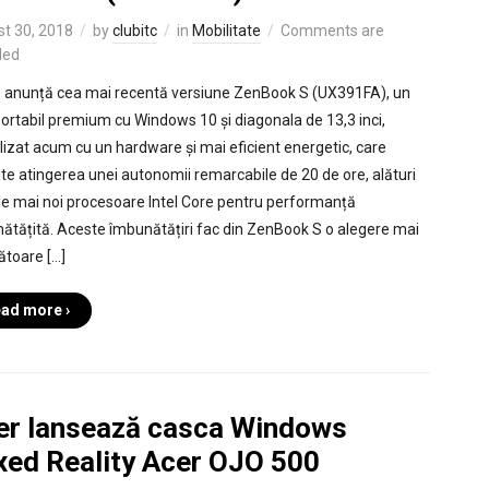
t 30, 2018
by
clubitc
in
Mobilitate
Comments are
led
anunță cea mai recentă versiune ZenBook S (UX391FA), un
portabil premium cu Windows 10 și diagonala de 13,3 inci,
lizat acum cu un hardware și mai eficient energetic, care
te atingerea unei autonomii remarcabile de 20 de ore, alături
le mai noi procesoare Intel Core pentru performanță
ătățită. Aceste îmbunătățiri fac din ZenBook S o alegere mai
ătoare […]
ad more ›
er lansează casca Windows
xed Reality Acer OJO 500