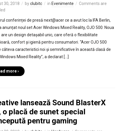
t 30, 2018
by
clubitc
in
Evenimente
Comments are
led
rul conferinței de presă next@acer ce a avut loc la IFA Berlin,
a anunțat noul set Acer Windows Mixed Reality, OJO 500. Noua
are un design detașabil unic, care oferă o flexibilitate
ioară, confort și igienă pentru consumatori. “Acer OJO 500
 câteva caracteristici noi și semnificative în această clasă de
 Windows Mixed Reality”, a declarat […]
ad more ›
eative lansează Sound BlasterX
 o placă de sunet special
ncepută pentru gaming