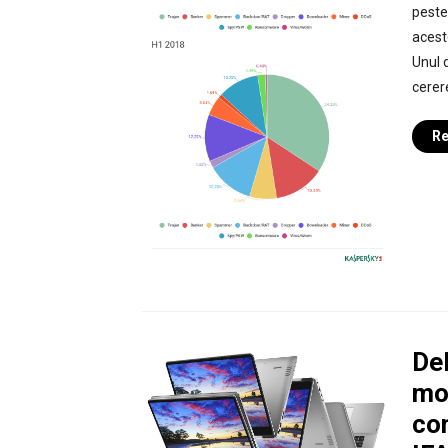
peste
acest
Unul d
cerer
Re
Del
mo
con