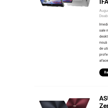
IF
Augus
Disab
Imedi
sale 
deskt
nouă 
de uti
profes
afacer
Re
AS
Ze