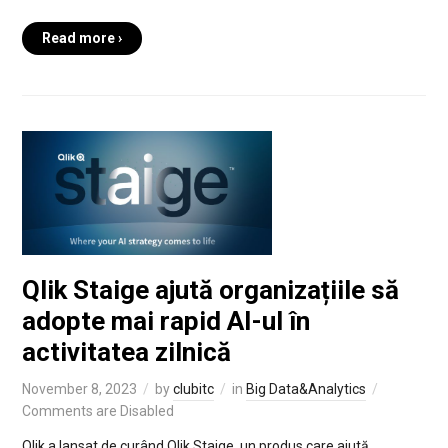
Read more ›
Qlik Staige ajută organizațiile să
adopte mai rapid AI-ul în
activitatea zilnică
November 8, 2023
by
clubitc
in
Big Data&Analytics
Comments are Disabled
Qlik a lansat de curând Qlik Staige, un produs care ajută