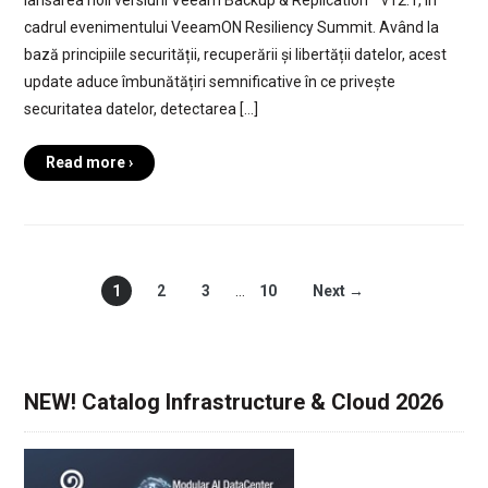
lansarea noii versiuni Veeam Backup & Replication™ v12.1, în
cadrul evenimentului VeeamON Resiliency Summit. Având la
bază principiile securității, recuperării și libertății datelor, acest
update aduce îmbunătățiri semnificative în ce privește
securitatea datelor, detectarea […]
Read more ›
1
2
3
…
10
Next →
NEW! Catalog Infrastructure & Cloud 2026