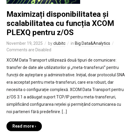
Maximizați disponibilitatea și
scalabilitatea cu funcția XCOM
PLEXQ pentru z/OS
November 19, 2025
by
clubitc
in
Big Data&Analytics
Comments are Disabled
XCOM Data Transport utilizează două tipuri de comunicare:
transfer de date ale utilizatorilor și „meta-transferuri” pentru
funcții de așteptare și administrative. Inițial, doar protocolul SNA
era acceptat pentru meta-transferuri, care era robust, dar
necesita o configurație complexă. XCOM Data Transport pentru
z/OS 3.1 a adăugat suport TCP/IP pentru meta-transferuri,
simplificând configurarea rețelei și permițând comunicarea cu
noi parteneri fără predefinire. […]
Read more ›