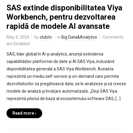
SAS extinde disponibilitatea Viya
Workbench, pentru dezvoltarea
rapidă de modele AI avansate
May 9, 2024
by
clubitc
in
Big Data&Analytics
Comments
are Disabled
SAS, lider global în AI și analytics, anunță extinderea
capabilităților platformei de date și AI SAS Viya, incluzând
disponibilitatea generală a SAS Viya Workbench. Aceasta
reprezintă un mediu self-service și on-demand care permite
dezvoltatorilor să pregătească date, să le analizeze și să creeze
modele de analiză și învățare automatizată. „Deși SAS Viya
reprezintă pilonul de bază al ecosistemului software SAS, […]
Read more ›