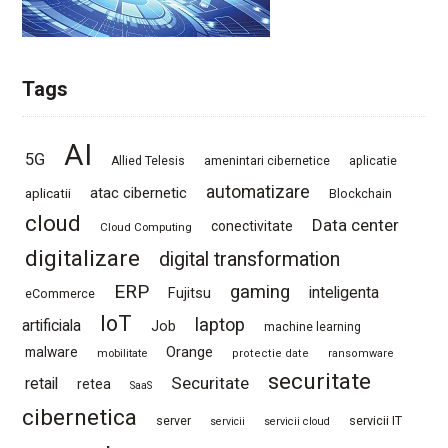
Tags
AI
5G
Allied Telesis
amenintari cibernetice
aplicatie
automatizare
atac cibernetic
aplicatii
Blockchain
cloud
Data center
conectivitate
Cloud Computing
digitalizare
digital transformation
ERP
gaming
Fujitsu
inteligenta
eCommerce
IoT
laptop
artificiala
Job
machine learning
Orange
malware
mobilitate
protectie date
ransomware
securitate
Securitate
retail
retea
SaaS
cibernetica
server
servicii IT
servicii
servicii cloud