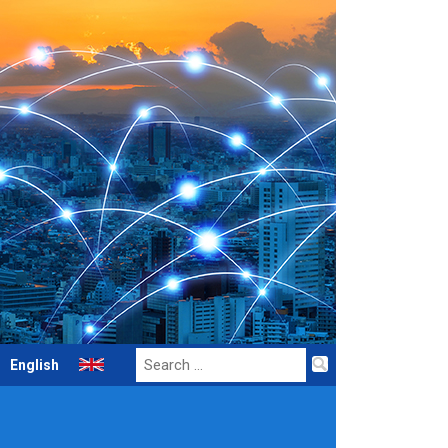
Search
English
for: