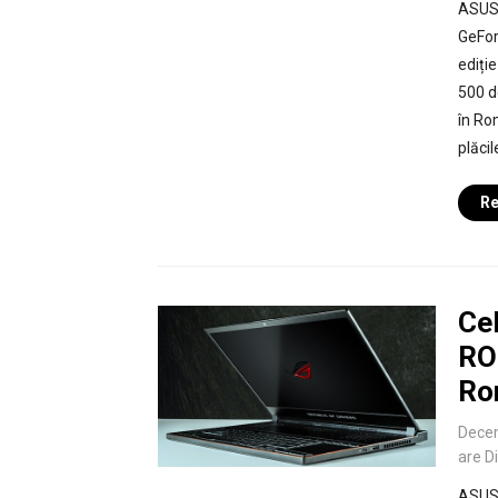
ASUS 
GeFor
ediție
500 d
în Ro
plăci
Re
Cel
RO
Ro
Dece
are D
ASUS 