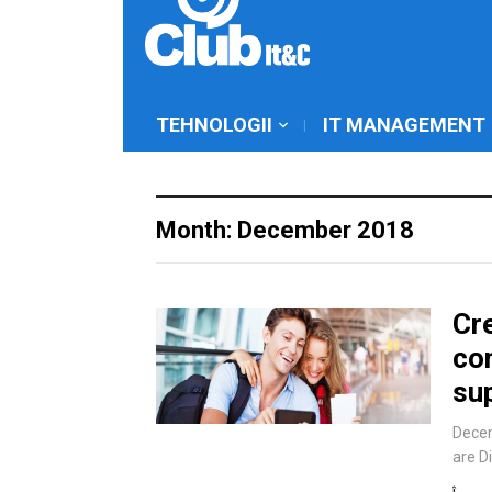
TEHNOLOGII
IT MANAGEMENT
Month: December 2018
Cre
co
su
Dece
are D