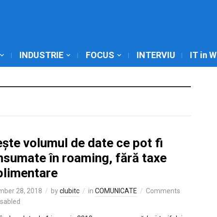
INDUSTRIE
FOCUS
INTERVIU
IT in 
ște volumul de date ce pot fi
nsumate în roaming, fără taxe
plimentare
mber 28, 2018
by
clubitc
in
COMUNICATE
Comments
isabled