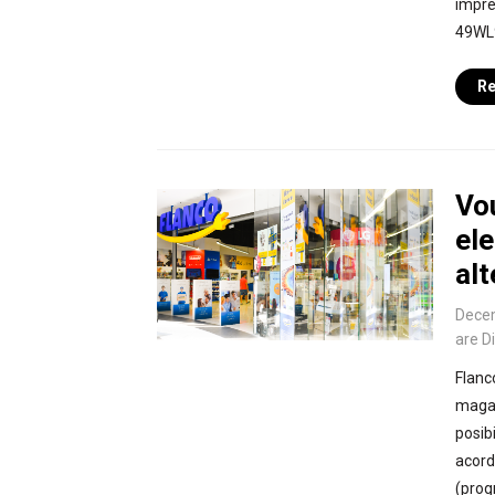
impre
49WL9
Re
Vo
el
alt
Dece
are D
Flanc
magaz
posib
acord
(prog