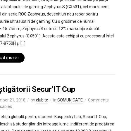
ă a laptopului de gaming Zephyrus S (GX531), cel mai recent
 din seria ROG Zephyrus, devenit un nou reper pentru
purile ultrasubțiri de gaming. Cu o grosime de numai
~15.75mm, Zephyrus S este cu 12% mai subțire decât
nalul Zephyrus (GX501). Acesta este echipat cu procesorul Intel
i7-8750H și […]
ad more ›
tigătorii Secur’IT Cup
mber 21, 2018
by
clubitc
in
COMUNICATE
Comments
isabled
tiția globală pentru studenți Kaspersky Lab, Secur’IT Cup,
deschisă studenților din întreaga lume, indiferent de pregătirea