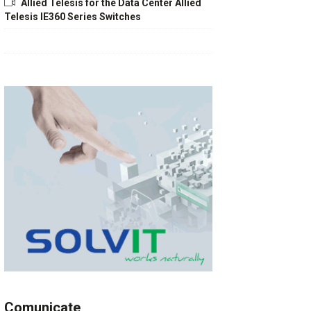
Allied Telesis for the Data Center Allied
Telesis IE360 Series Switches
Comunicate