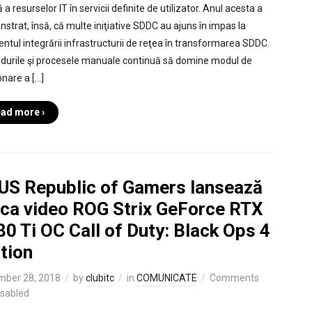
 a resurselor IT în servicii definite de utilizator. Anul acesta a
strat, însă, că multe iniţiative SDDC au ajuns în impas la
tul integrării infrastructurii de reţea în transformarea SDDC.
durile şi procesele manuale continuă să domine modul de
onare a […]
ad more ›
US Republic of Gamers lansează
aca video ROG Strix GeForce RTX
0 Ti OC Call of Duty: Black Ops 4
tion
mber 28, 2018
by
clubitc
in
COMUNICATE
Comments
isabled