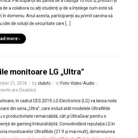
mică. Participanții au șansa de a câștiga 10.000 $, precum și
a de a colabora cu alți studenți și de a înțelege cum este să
i în domeniu. Anul acesta, participanții au primit sarcina să
u idei de soluții de securitate care […]
ad more ›
le monitoare LG „Ultra”
mber 21, 2018
by
clubitc
in
Foto-Video-Audio
ents are Disabled
viitoare, în cadrul CES 2019, LG Electronics (LG) va lansa noile
oare din seria „Ultra”, care includ atât modelele UltraWide
u o productivitate remarcabilă, cât și UltraGear pentru o
iență de gaming îmbunătățită. Consolindând reputația LG în
oria monitoarelor UltraWide (21:9 și mai mult), dimensiunea