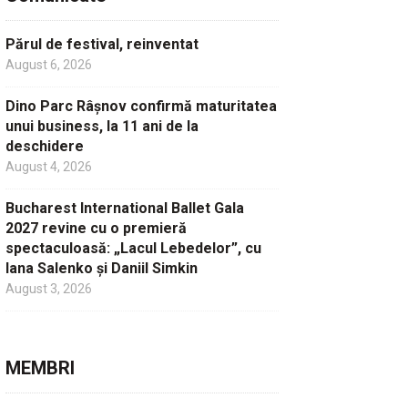
Părul de festival, reinventat
August 6, 2026
Dino Parc Râșnov confirmă maturitatea
unui business, la 11 ani de la
deschidere
August 4, 2026
Bucharest International Ballet Gala
2027 revine cu o premieră
spectaculoasă: „Lacul Lebedelor”, cu
Iana Salenko și Daniil Simkin
August 3, 2026
MEMBRI