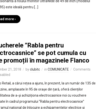
sionantă a noului monitor UltraWide de 49 de inch (modelul
5) este ideală pentru […]
ad more ›
ucherele ”Rabla pentru
ectrocasnice” se pot cumula cu
e promoții în magazinele Flanco
mber 21, 2018
by
clubitc
in
COMUNICATE
Comments
isabled
o Retail, a cărui rețea a ajuns, în prezent, la un număr de 135 de
ine, amplasate în 95 de orașe din țară, oferă clienților
ilitatea de a-și achiziționa electrocasnice noi cu vouchere
ate în cadrul programului ”Rabla pentru electrocasnice”
ramul național de înlocuire a echipamentelor electrice și