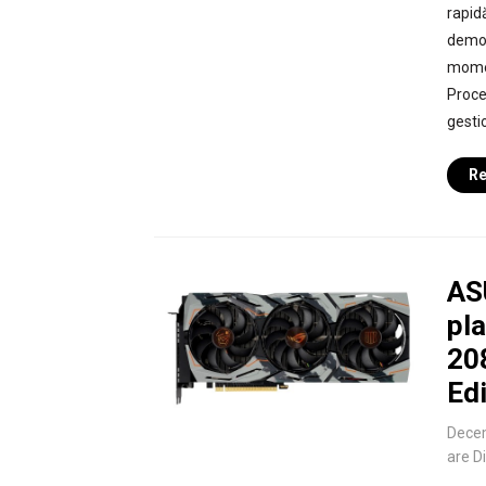
rapidă
demon
momen
Proce
gesti
Re
AS
pl
208
Edi
Dece
are D