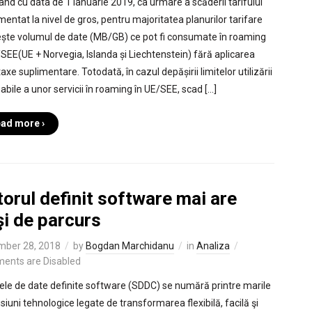
ând cu data de 1 ianuarie 2019, ca urmare a scăderii tarifului
mentat la nivel de gros, pentru majoritatea planurilor tarifare
ește volumul de date (MB/GB) ce pot fi consumate în roaming
/SEE(UE + Norvegia, Islanda și Liechtenstein) fără aplicarea
axe suplimentare. Totodată, în cazul depășirii limitelor utilizării
abile a unor servicii în roaming în UE/SEE, scad […]
ad more ›
torul definit software mai are
şi de parcurs
mber 28, 2018
by
Bogdan Marchidanu
in
Analiza
ents are Disabled
ele de date definite software (SDDC) se numără printre marile
siuni tehnologice legate de transformarea flexibilă, facilă şi