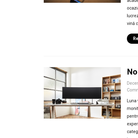
acade
ocazi
lucrez
vină c
Re
Noi
Dece
Comm
Luna 
monit
pentr
exper
categ