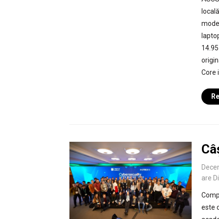
local
model
lapto
14.95
origi
Core 
Re
Câș
Dece
are D
Compe
este 