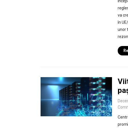
Încep
regle
va cr
în UE
unor t
rezon
Re
Vii
pa
Dece
Comm
Centr
promi