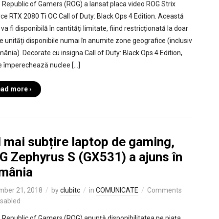
Republic of Gamers (ROG) a lansat placa video ROG Strix
ce RTX 2080 Ti OC Call of Duty: Black Ops 4 Edition. Această
 va fi disponibilă în cantități limitate, fiind restricționată la doar
e unități disponibile numai în anumite zone geografice (inclusiv
mânia). Decorate cu insigna Call of Duty: Black Ops 4 Edition,
le împerechează nuclee […]
ad more ›
 mai subțire laptop de gaming,
G Zephyrus S (GX531) a ajuns în
mânia
mber 21, 2018
by
clubitc
in
COMUNICATE
Comments
isabled
Republic of Gamers (ROG) anunță disponibilitatea pe piața