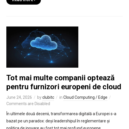
Tot mai multe companii optează
pentru furnizori europeni de cloud
June 24, 2026
by
clubitc
in
Cloud Computing / Edge
Comments are Disabled
În ultimele două decenii, transformarea digitală a Europei s-a
bazat pe un paradox: deși leadershipul în reglementare și
politica de inovare au fost tot mai profund europene,