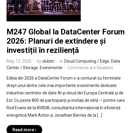
M247 Global la DataCenter Forum
2026: Planuri de extindere și
investiții în reziliență
May 12, 2026
by
clubitc
in
Cloud Computing / Edge
,
Data
Center / Storage
,
Evenimente
Comments are Disabled
Ediția din 2026 a DataCenter Forum s-a conturat cu fermitate
drept unul dintre cele mai importante evenimente dedicate
industriei centrelor de date AI și cloud din Europa Centrală și de
Est. Cu peste 800 de participanți și invitați de elită — printre care
Rod Evans de la NVIDIA, consultantul internațional în eficiență
energetică Mark Acton și Jonathan Berney de la […]
Read more ›