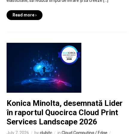
elasticitate, să reducă timpul de livrare și să creeze […]
Read more ›
Konica Minolta, desemnată Lider
în raportul Quocirca Cloud Print
Services Landscape 2026
July 7, 2026
by
clubitc
in
Cloud Computing / Edge