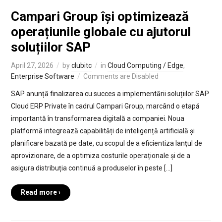
Campari Group își optimizează
operațiunile globale cu ajutorul
soluțiilor SAP
April 27, 2026
by
clubitc
in
Cloud Computing / Edge
,
Enterprise Software
Comments are Disabled
SAP anunță finalizarea cu succes a implementării soluțiilor SAP
Cloud ERP Private în cadrul Campari Group, marcând o etapă
importantă în transformarea digitală a companiei. Noua
platformă integrează capabilități de inteligență artificială și
planificare bazată pe date, cu scopul de a eficientiza lanțul de
aprovizionare, de a optimiza costurile operaționale și de a
asigura distribuția continuă a produselor în peste […]
Read more ›