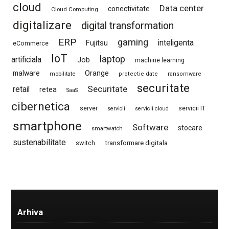
cloud
Data center
conectivitate
Cloud Computing
digitalizare
digital transformation
ERP
gaming
Fujitsu
inteligenta
eCommerce
IoT
laptop
artificiala
Job
machine learning
Orange
malware
mobilitate
protectie date
ransomware
securitate
Securitate
retail
retea
SaaS
cibernetica
server
servicii IT
servicii
servicii cloud
smartphone
Software
stocare
smartwatch
sustenabilitate
switch
transformare digitala
Arhiva