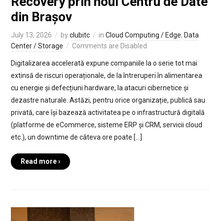
Recovery prin noul Centru de Date
din Brașov
July 13, 2026
by
clubitc
in
Cloud Computing / Edge
,
Data
Center / Storage
Comments are Disabled
Digitalizarea accelerată expune companiile la o serie tot mai
extinsă de riscuri operaționale, de la întreruperi în alimentarea
cu energie și defecțiuni hardware, la atacuri cibernetice și
dezastre naturale. Astăzi, pentru orice organizație, publică sau
privată, care își bazează activitatea pe o infrastructură digitală
(platforme de eCommerce, sisteme ERP și CRM, servicii cloud
etc.), un downtime de câteva ore poate […]
Read more ›