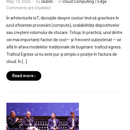
May 19, 2026
by
clubitc
in
Cloud Computing / Edge
Comments are Disabled
În arhitecturile IoT, discuțiile despre costuri tind să graviteze în
jurul eficienței procesării (compute), scalabilității dispozitivelor
sau creșterii volumului de stocare. Totuși, în practică, unul dintre
cei mai importanți factori de cost— și frecvent subestimat — se
află în afara modelelor tradiționale de bugetare: traficul egress.
Traficul Egress-ul nu este pur și simplu o poziție în factura de
cloud. În […]
Read more ›