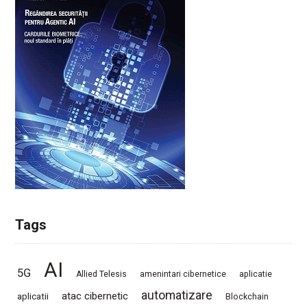
Tags
AI
5G
Allied Telesis
amenintari cibernetice
aplicatie
automatizare
atac cibernetic
aplicatii
Blockchain