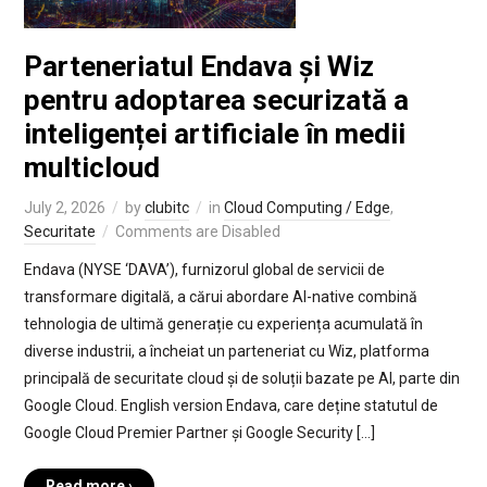
Parteneriatul Endava și Wiz
pentru adoptarea securizată a
inteligenței artificiale în medii
multicloud
July 2, 2026
by
clubitc
in
Cloud Computing / Edge
,
Securitate
Comments are Disabled
Endava (NYSE ‘DAVA’), furnizorul global de servicii de
transformare digitală, a cărui abordare AI-native combină
tehnologia de ultimă generație cu experiența acumulată în
diverse industrii, a încheiat un parteneriat cu Wiz, platforma
principală de securitate cloud și de soluții bazate pe AI, parte din
Google Cloud. English version Endava, care deține statutul de
Google Cloud Premier Partner și Google Security […]
Read more ›