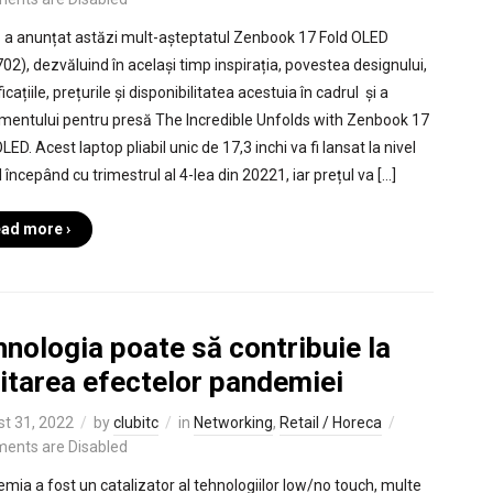
a anunțat astăzi mult-așteptatul Zenbook 17 Fold OLED
02), dezvăluind în același timp inspirația, povestea designului,
icațiile, prețurile și disponibilitatea acestuia în cadrul și a
mentului pentru presă The Incredible Unfolds with Zenbook 17
LED. Acest laptop pliabil unic de 17,3 inchi va fi lansat la nivel
 începând cu trimestrul al 4-lea din 20221, iar prețul va […]
ad more ›
nologia poate să contribuie la
itarea efectelor pandemiei
t 31, 2022
by
clubitc
in
Networking
,
Retail / Horeca
ents are Disabled
mia a fost un catalizator al tehnologiilor low/no touch, multe