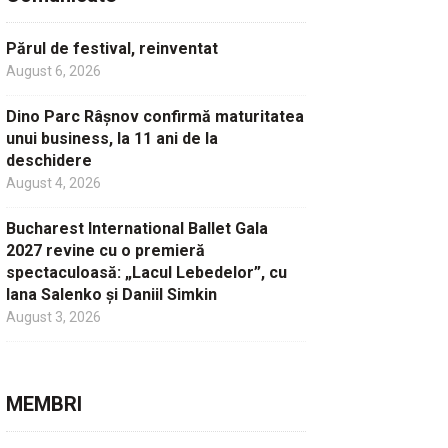
Părul de festival, reinventat
August 6, 2026
Dino Parc Râșnov confirmă maturitatea
unui business, la 11 ani de la
deschidere
August 4, 2026
Bucharest International Ballet Gala
2027 revine cu o premieră
spectaculoasă: „Lacul Lebedelor”, cu
Iana Salenko și Daniil Simkin
August 3, 2026
MEMBRI