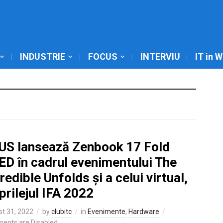
INDUSTRIE
FOCUS
INTERVIU
IT in 
US lansează Zenbook 17 Fold
ED în cadrul evenimentului The
redible Unfolds și a celui virtual,
prilejul IFA 2022
t 31, 2022
by
clubitc
in
Evenimente
,
Hardware
ents are Disabled