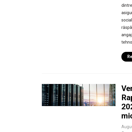
dintr
asigu
social
răspâ
angaj
tehnol
Re
Ver
Ra
202
mi
Augus