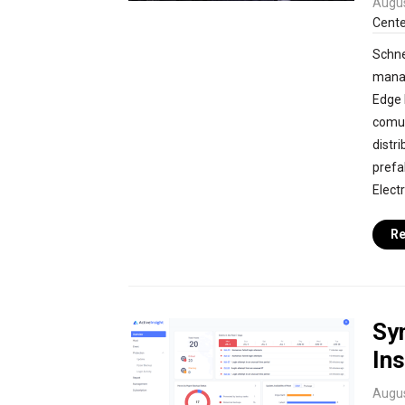
Augus
Cente
Schne
manag
Edge 
comun
distri
prefa
Elect
Re
Sy
Ins
Augus