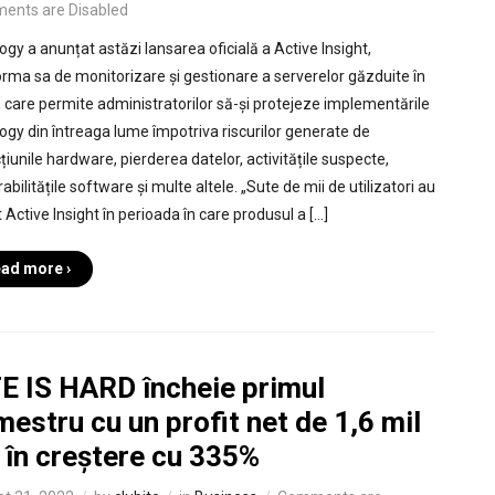
ents are Disabled
ogy a anunțat astăzi lansarea oficială a Active Insight,
orma sa de monitorizare și gestionare a serverelor găzduite în
, care permite administratorilor să-și protejeze implementările
ogy din întreaga lume împotriva riscurilor generate de
țiunile hardware, pierderea datelor, activitățile suspecte,
abilitățile software și multe altele. „Sute de mii de utilizatori au
 Active Insight în perioada în care produsul a […]
ad more ›
FE IS HARD încheie primul
estru cu un profit net de 1,6 mil
, în creștere cu 335%