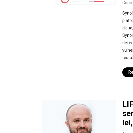
Comm
Synol
platf
cloud
Synol
defec
vulner
testat
Re
LI
sem
lei