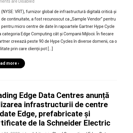
ents are Disabled
 (NYSE: VRT), furnizor global de infrastructură digitală critică și
ii de continuitate, a fost recunoscut ca „Sample Vendor” pentru
ii pentru micro centre de date în rapoartele Gartner Hype Cycle
la categoria Edge Computing cât și Companii Mijlocii. În fiecare
artner creează peste 90 de Hype Cycles în diverse domenii, ca o
tate prin care clienții pot […]
ad more ›
ading Edge Data Centres anunță
lizarea infrastructurii de centre
date Edge, prefabricate și
tificate de la Schneider Electric