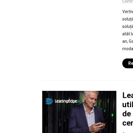
Comm
Vertiv
soluț
soluț
atât 
an, G
modali
Re
Le
uti
de 
cer