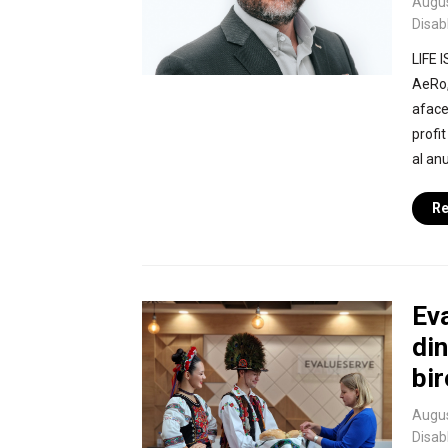
Augus
Disab
LIFE 
AeRo,
aface
profi
al anu
Re
Eva
di
bir
Augus
Disab