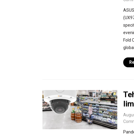
ASUS 
(UX97
specif
eveni
Fold O
global
Re
Teh
lim
Augus
Comm
Pande