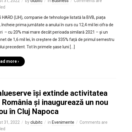
t 31, 2022
by
clubitc
in
Business
Comments are
led
IS HARD (LIH), companie de tehnologie listată la BVB, piața
 încheie prima jumătate a anului în curs cu 12,4 mil lei cifra de
ri – cu 20% mai mare decât perioada similară 2021 – și un
t net de 1,6 mil lei, în creștere de 335% față de primul semestru
lui precedent. Tot în primele șase luni […]
ad more ›
lueserve își extinde activitatea
n România și inaugurează un nou
ou în Cluj Napoca
t 31, 2022
by
clubitc
in
Evenimente
Comments are
led