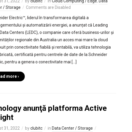
t 31, 2022
by
clubitc
in
Cloud Computing / Edge
,
Data
r / Storage
Comments are Disabled
ider Electric™, liderul în transformarea digitală a
ementului și automatizării energiei, a anunțat că Leading
Data Centers (LEDC), o companie care oferă business-urilor și
ităților regionale din Australia un acces mai mare la cloud
buit prin conectivitate fiabilă și rentabilă, va utiliza tehnologia
bricată, certificată pentru centrele de date de la Schneider
ric, pentru a genera o conectivitate mai […]
ad more ›
nology anunţă platforma Active
ight
t 31, 2022
by
clubitc
in
Data Center / Storage