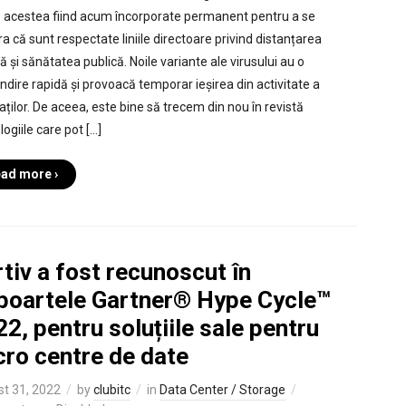
e acestea fiind acum încorporate permanent pentru a se
ra că sunt respectate liniile directoare privind distanțarea
ă și sănătatea publică. Noile variante ale virusului au o
ndire rapidă și provoacă temporar ieșirea din activitate a
aților. De aceea, este bine să trecem din nou în revistă
ogiile care pot […]
ad more ›
tiv a fost recunoscut în
poartele Gartner® Hype Cycle™
2, pentru soluțiile sale pentru
cro centre de date
t 31, 2022
by
clubitc
in
Data Center / Storage