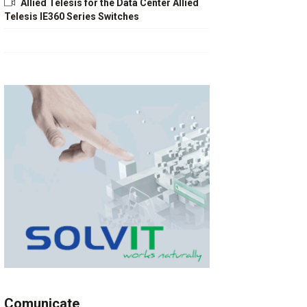
Allied Telesis for the Data Center Allied
Telesis IE360 Series Switches
Comunicate