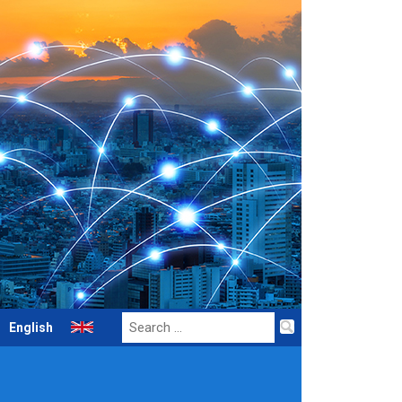
Search
English
for: