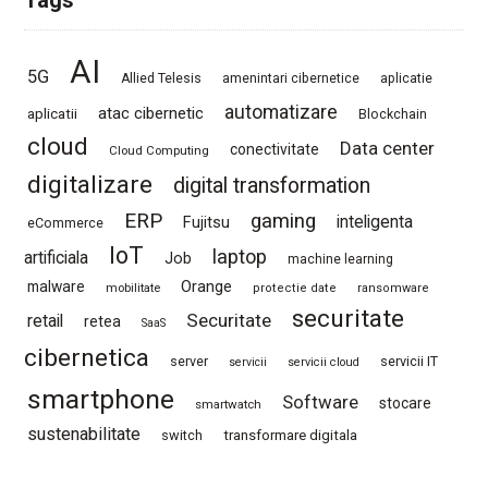
Tags
AI
5G
Allied Telesis
amenintari cibernetice
aplicatie
automatizare
atac cibernetic
aplicatii
Blockchain
cloud
Data center
conectivitate
Cloud Computing
digitalizare
digital transformation
ERP
gaming
Fujitsu
inteligenta
eCommerce
IoT
laptop
artificiala
Job
machine learning
Orange
malware
mobilitate
protectie date
ransomware
securitate
Securitate
retail
retea
SaaS
cibernetica
server
servicii IT
servicii
servicii cloud
smartphone
Software
stocare
smartwatch
sustenabilitate
switch
transformare digitala