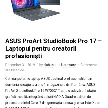
ASUS ProArt StudioBook Pro 17 –
Laptopul pentru creatorii
profesioniști
December 31, 2019
by
clubitc
in
Hardware
Comments
are Disabled
Cel mai puternic laptop ASUS destinat profesioniștilor din
domeniul creației a ajuns în magazinele din România. ASUS
ProArt StudioBook Pro 17 W700G1T este o adevărată stație
grafică mobilă, integrând soluții NVIDIA Quadro alături de
procesoare Intel Core i7 din generația a noua și chiar Intel Xeon