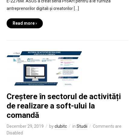
E-2276M. ASUS a creat seria ProArt pentru a le furniza
antreprenorilor digitali și creatorilor […]
Read more ›
Creștere în sectorul de activități
de realizare a soft-ului la
comandă
December 29, 2019
by
clubitc
in
Studii
Comments are
Disabled