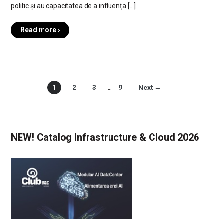
politic și au capacitatea de a influența […]
Read more ›
1
2
3
…
9
Next →
NEW! Catalog Infrastructure & Cloud 2026