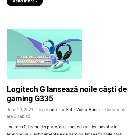
Read more ›
Logitech G lansează noile căști de
gaming G335
June 29, 2021
by
clubitc
in
Foto-Video-Audio
Comments
are Disabled
Logitech G, brand din portofoliul Logitech și lider inovator în
tehnologiile și echipamentele de gaming, lansează noile căști