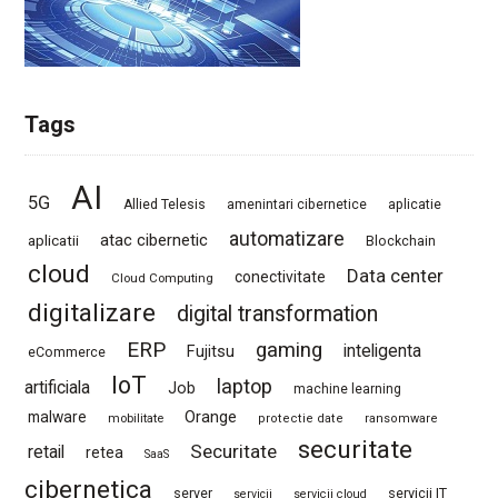
Tags
AI
5G
Allied Telesis
amenintari cibernetice
aplicatie
automatizare
atac cibernetic
aplicatii
Blockchain
cloud
Data center
conectivitate
Cloud Computing
digitalizare
digital transformation
ERP
gaming
Fujitsu
inteligenta
eCommerce
IoT
laptop
artificiala
Job
machine learning
Orange
malware
mobilitate
protectie date
ransomware
securitate
Securitate
retail
retea
SaaS
cibernetica
server
servicii IT
servicii
servicii cloud