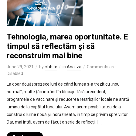
Tehnologia, marea oportunitate. E
timpul să reflectăm și să
reconstruim mai bine
June 29, 2021
by
clubitc
in
Analiza
Comments are
Disabled
La doar douăsprezece luni de când lumea s-a trezit cu „noul
normal”, multe țări intrând în blocaje fără precedent,
programele de vaccinare și reducerea restricțiilor locale ne arată
lumina de la capătul tunelului. Avem acum posibilitatea de a
construi o lume nouă și îndrăzneață, în timp ce privim spre viitor.
Dar, mai întâi, avem de făcut o serie de reflecții. […]