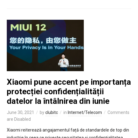
Xiaomi pune accent pe importanța
protecției confidențialității
datelor la întâlnirea din iunie
June 30, 2021
by
clubitc
in
Internet/Telecom
Comments
are Disabled
Xiaomi reiterează angajamentul față de standardele de top din
industrie în ceea ce privește securitatea și confidențialitatea