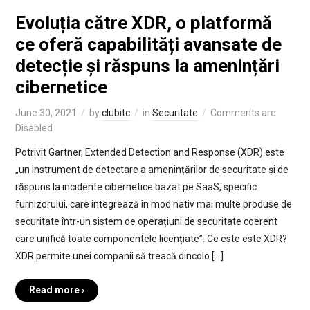
Evoluția către XDR, o platformă
ce oferă capabilități avansate de
detecție și răspuns la amenințări
cibernetice
June 30, 2021
by
clubitc
in
Securitate
Comments are
Disabled
Potrivit Gartner, Extended Detection and Response (XDR) este
„un instrument de detectare a amenințărilor de securitate și de
răspuns la incidente cibernetice bazat pe SaaS, specific
furnizorului, care integrează în mod nativ mai multe produse de
securitate într-un sistem de operațiuni de securitate coerent
care unifică toate componentele licențiate”. Ce este este XDR?
XDR permite unei companii să treacă dincolo […]
Read more ›