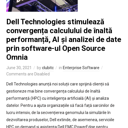
Dell Technologies stimulează
convergența calculului de înaltă
performanță, AI și analizei de date
prin software-ul Open Source
Omnia
June 30, 2021
by
clubitc
in
Enterprise Software
Comments are Disabled
Dell Technologies anunță noi soluții care sprijină clienții să
gestioneze mai bine convergența calculului de înaltă
performanță (HPC) cu inteligența artificială (AI) și analiza
datelor. Pentru a ajuta organizațiile să facă față sarcinilor de
lucru intensiv, de la secvențierea genomului la simulările în
dezvoltarea produselor, Dell extinde, de asemenea, serviciile
HPC on demand și asistența Dell EMC PowerEdge pentru