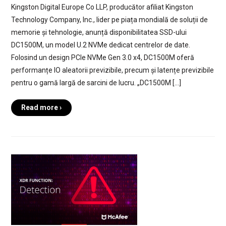
Kingston Digital Europe Co LLP, producător afiliat Kingston
Technology Company, Inc., lider pe piața mondială de soluții de
memorie și tehnologie, anunță disponibilitatea SSD-ului
DC1500M, un model U.2 NVMe dedicat centrelor de date.
Folosind un design PCIe NVMe Gen 3.0 x4, DC1500M oferă
performanțe IO aleatorii previzibile, precum și latențe previzibile
pentru o gamă largă de sarcini de lucru. „DC1500M […]
Read more ›