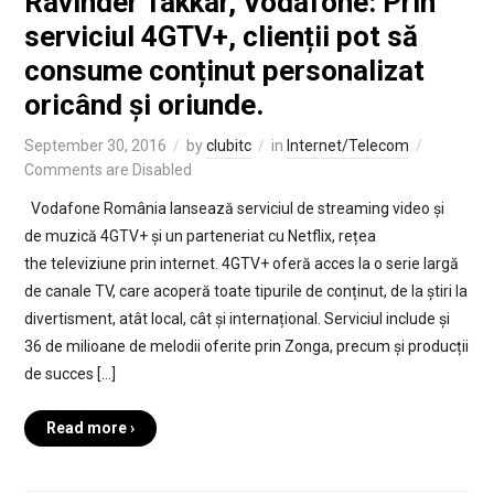
Ravinder Takkar, Vodafone: Prin
serviciul 4GTV+, clienții pot să
consume conținut personalizat
oricând și oriunde.
September 30, 2016
by
clubitc
in
Internet/Telecom
Comments are Disabled
Vodafone România lansează serviciul de streaming video și
de muzică 4GTV+ și un parteneriat cu Netflix, rețea
the televiziune prin internet. 4GTV+ oferă acces la o serie largă
de canale TV, care acoperă toate tipurile de conținut, de la știri la
divertisment, atât local, cât și internațional. Serviciul include și
36 de milioane de melodii oferite prin Zonga, precum și producții
de succes […]
Read more ›