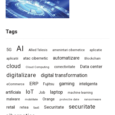
Tags
AI
5G
Allied Telesis
amenintari cibernetice
aplicatie
automatizare
atac cibernetic
aplicatii
Blockchain
cloud
Data center
conectivitate
Cloud Computing
digitalizare
digital transformation
ERP
gaming
Fujitsu
inteligenta
eCommerce
IoT
laptop
artificiala
Job
machine learning
Orange
malware
mobilitate
protectie date
ransomware
securitate
Securitate
retail
retea
SaaS