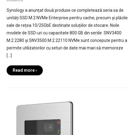
Synology a anunțat două produse ce completează seria sa de
unități SSD M.2 NVMe Enterprise pentru cache, precum și plăcile
sale de rețea 10/25GbE destinate soluțiilor de stocare. Noile
modele de SSD-uri cu capacitate 800 GB din seriile SNV3400
M.2 2280 și SNV3500 M.2 22110 NVMe sunt concepute pentru a
permite utilizatorilor cu seturi de date mai mari să memoreze
[…]
Read more ›