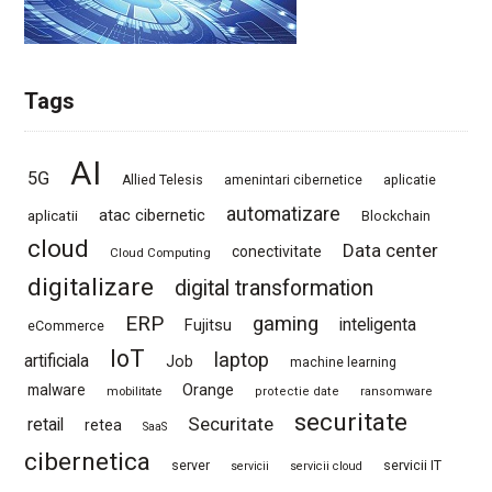
Tags
AI
5G
Allied Telesis
amenintari cibernetice
aplicatie
automatizare
atac cibernetic
aplicatii
Blockchain
cloud
Data center
conectivitate
Cloud Computing
digitalizare
digital transformation
ERP
gaming
Fujitsu
inteligenta
eCommerce
IoT
laptop
artificiala
Job
machine learning
Orange
malware
mobilitate
protectie date
ransomware
securitate
Securitate
retail
retea
SaaS
cibernetica
server
servicii IT
servicii
servicii cloud