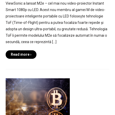
ViewSonic a lansat M2e – cel mai nou video-proiector Instant
Smart 1080p cu LED. Acest nou membru al gamei M de video-
proiectoare inteligente portabile cu LED folosește tehnologie
ToF (Time-of-Flight) pentru a putea focaliza foarte repede și
adopta un design ultra-portabil, cu greutate redusă. Tehnologia
ToF îi permite modelului M2e să focalizeze automat în numai o
secundă, ceea ce reprezintă […]
Read more ›