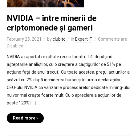
NVIDIA – între minerii de
criptomonede și gameri
February 25, 2021
by
clubitc
in
Expert IT
Comments are
Disabled
NVIDIA a raportat rezultate record pentru T4, depășind
așteptările analiștilor, cu o creștere a câștigurilor de 51% pe
acțiune față de anul trecut. Cu toate acestea, prețul acțiunilor a
scăzut cu 2% după închiderea bursei și în urma declarațiilor
CEO-ului NVIDIA că vânzările procesoarelor dedicate mining-ului
nu vor mai crește foarte mult. Cu o apreciere a acțiunilor de
peste 120% […]
Read more ›