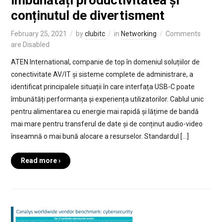
îmbunătăți productivitatea și
conținutul de divertisment
February 25, 2021
by
clubitc
in
Networking
Comments
are Disabled
ATEN International, companie de top în domeniul soluțiilor de
conectivitate AV/IT și sisteme complete de administrare, a
identificat principalele situații în care interfața USB-C poate
îmbunătăți performanța și experiența utilizatorilor. Cablul unic
pentru alimentarea cu energie mai rapidă și lățime de bandă
mai mare pentru transferul de date și de conținut audio-video
înseamnă o mai bună alocare a resurselor. Standardul […]
Read more ›