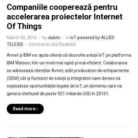
Companiile cooperează pentru
accelerarea proiectelor Internet
Of Things
March 30, 2016
by
clubitc
in
IoT powered by ALLIED
TELESIS
Comments are Disabled
Avnet și IBM vor ajuta clienții să dezvolte soluții IoT pe platforma
IBM Watson, într-un mod mai rapid și mai eficient. Colaborarea
se adresează clienților Avnet, atât producători de echipamente
(OEM) cât și furnizori de soluții și integratori care doresc să
exploateze oportunitățile legate de IoT, un domeniu care va
genera cheltuieli de peste 921 miliarde USD în 20161.
Read more ›