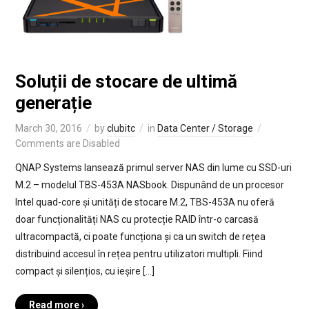
Soluții de stocare de ultimă
generație
March 30, 2016
by
clubitc
in
Data Center / Storage
Comments are Disabled
QNAP Systems lansează primul server NAS din lume cu SSD-uri
M.2 – modelul TBS-453A NASbook. Dispunând de un procesor
Intel quad-core și unități de stocare M.2, TBS-453A nu oferă
doar funcționalități NAS cu protecție RAID într-o carcasă
ultracompactă, ci poate funcționa și ca un switch de rețea
distribuind accesul în rețea pentru utilizatori multipli. Fiind
compact și silențios, cu ieșire […]
Read more ›