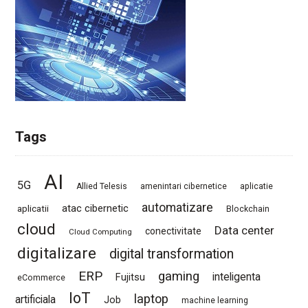
Tags
AI
5G
Allied Telesis
amenintari cibernetice
aplicatie
automatizare
atac cibernetic
aplicatii
Blockchain
cloud
Data center
conectivitate
Cloud Computing
digitalizare
digital transformation
ERP
gaming
Fujitsu
inteligenta
eCommerce
IoT
laptop
artificiala
Job
machine learning