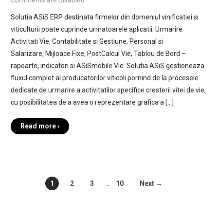
Comments are Disabled
Solutia ASiS ERP destinata firmelor din domeniul vinificatiei si
viticulturii poate cuprinde urmatoarele aplicatii: Urmarire
Activitati Vie, Contabilitate si Gestiune, Personal si
Salarizare, Mijloace Fixe, PostCalcul Vie, Tablou de Bord –
rapoarte, indicatori si ASiSmobile Vie. Solutia ASiS gestioneaza
fluxul complet al producatorilor viticoli pornind de la procesele
dedicate de urmarire a activitatilor specifice cresterii vitei de vie,
cu posibilitatea de a avea o reprezentare grafica a […]
Read more ›
1
2
3
…
10
Next →