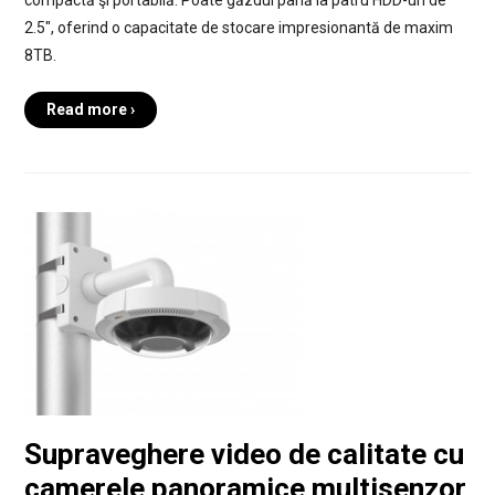
compactă şi portabilă. Poate găzdui până la patru HDD-uri de
2.5″, oferind o capacitate de stocare impresionantă de maxim
8TB.
Read more ›
Supraveghere video de calitate cu
camerele panoramice multisenzor