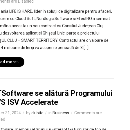
ents are Disabled
ia LIFE IS HARD, lider în soluții de digitalizare pentru afaceri,
ociere cu Cloud Soft, Nordlogic Software și EfectRO,a semnat
mâna aceasta un nou contract cu Consiliul Județean Cluj
u dezvoltarea aplicației Ghișeul Unic, parte a proiectului
UL CLUJ – SMART TERRITORY. Contractul are o valoare de
4 milioane de lei și va acoperi o perioadă de 3 […]
ad more ›
TSoftware se alătură Programului
S ISV Accelerate
er 31, 2024
by
clubitc
in
Business
Comments are
led
ftware, membru al Grupului Entersoft și furnizor de top de