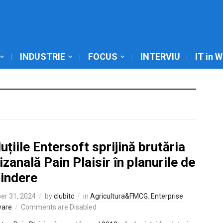
INDUSTRIE
FOCUS
INTERVIU
IT in 
uțiile Entersoft sprijină brutăria
izanală Pain Plaisir în planurile de
tindere
er 31, 2024
by
clubitc
in
Agricultura&FMCG
,
Enterprise
ware
Comments are Disabled