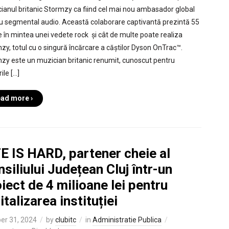
ianul britanic Stormzy ca fiind cel mai nou ambasador global
u segmental audio. Această colaborare captivantă prezintă 55
e în mintea unei vedete rock și cât de multe poate realiza
zy, totul cu o singură încărcare a căștilor Dyson OnTrac™.
zy este un muzician britanic renumit, cunoscut pentru
ile […]
ad more ›
E IS HARD, partener cheie al
siliului Județean Cluj într-un
iect de 4 milioane lei pentru
italizarea instituției
er 31, 2024
by
clubitc
in
Administratie Publica