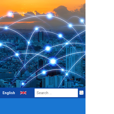
Search
English
for: