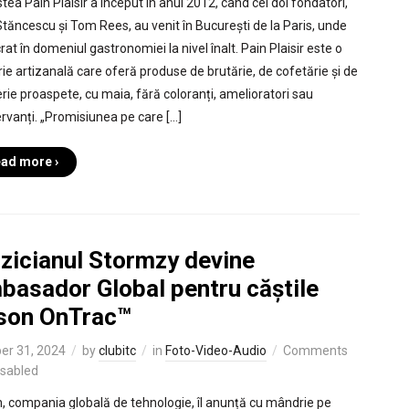
tea Pain Plaisir a început în anul 2012, când cei doi fondatori,
 Stăncescu și Tom Rees, au venit în București de la Paris, unde
rat în domeniul gastronomiei la nivel înalt. Pain Plaisir este o
rie artizanală care oferă produse de brutărie, de cofetărie și de
erie proaspete, cu maia, fără coloranți, amelioratori sau
rvanți. „Promisiunea pe care […]
ad more ›
zicianul Stormzy devine
basador Global pentru căștile
son OnTrac™
er 31, 2024
by
clubitc
in
Foto-Video-Audio
Comments
isabled
, compania globală de tehnologie, îl anunță cu mândrie pe