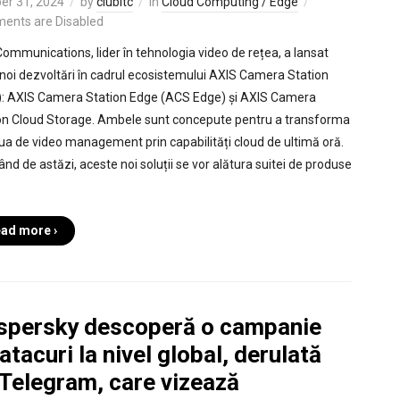
er 31, 2024
by
clubitc
in
Cloud Computing / Edge
ents are Disabled
Communications, lider în tehnologia video de rețea, a lansat
noi dezvoltări în cadrul ecosistemului AXIS Camera Station
: AXIS Camera Station Edge (ACS Edge) și AXIS Camera
on Cloud Storage. Ambele sunt concepute pentru a transforma
ua de video management prin capabilități cloud de ultimă oră.
ând de astăzi, aceste noi soluții se vor alătura suitei de produse
ad more ›
spersky descoperă o campanie
atacuri la nivel global, derulată
 Telegram, care vizează