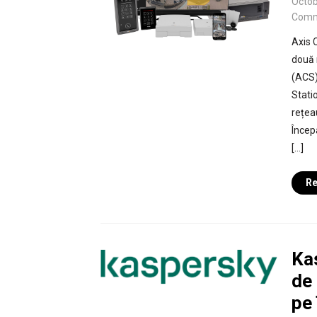
Octob
Comm
Axis 
două 
(ACS)
Stati
rețea
Încep
[…]
Re
Ka
de 
pe