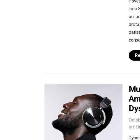
Poves
Irina
au luc
brută
patis
conse
Re
Mu
Am
Dy
Octob
are D
Dyson