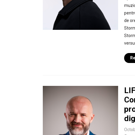
muzic
pentr
de or
Storm
Storm
versur
Re
LIF
Con
pro
dig
Octob