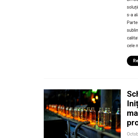
soluț
s-a a
Parte
subli
calit
cele 
Re
Sch
In
mai
pro
Octob