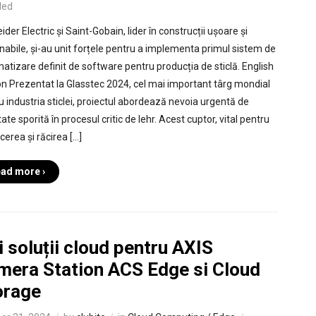
led
der Electric și Saint-Gobain, lider în construcții ușoare și
nabile, și-au unit forțele pentru a implementa primul sistem de
atizare definit de software pentru producția de sticlă. English
on Prezentat la Glasstec 2024, cel mai important târg mondial
u industria sticlei, proiectul abordează nevoia urgentă de
itate sporită în procesul critic de lehr. Acest cuptor, vital pentru
cerea și răcirea […]
ad more ›
 soluții cloud pentru AXIS
mera Station ACS Edge si Cloud
orage