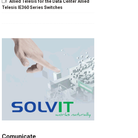
Allied Telesis for the Data Center Allied
Telesis IE360 Series Switches
Comunicate