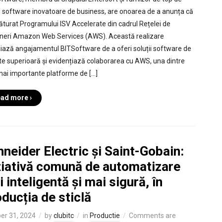
ii software inovatoare de business, are onoarea de a anunța că
lăturat Programului ISV Accelerate din cadrul Rețelei de
neri Amazon Web Services (AWS). Această realizare
niază angajamentul BITSoftware de a oferi soluții software de
ate superioară și evidențiază colaborarea cu AWS, una dintre
mai importante platforme de […]
ad more ›
neider Electric și Saint-Gobain:
ițiativă comună de automatizare
 inteligentă și mai sigură, în
ducția de sticlă
er 31, 2024
by
clubitc
in
Productie
Comments are