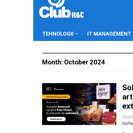
TEHNOLOGII
IT MANAGEMENT
Month: October 2024
Sol
art
ex
Octob
Soft