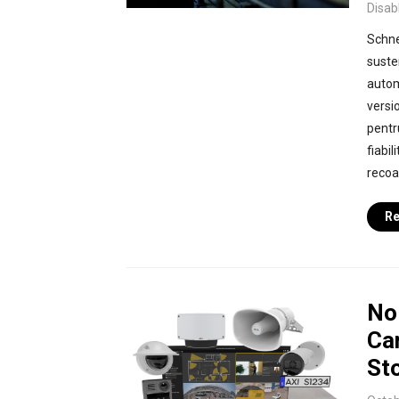
Disab
Schnei
suste
autom
versi
pentr
fiabil
recoa
Re
Noi
Ca
St