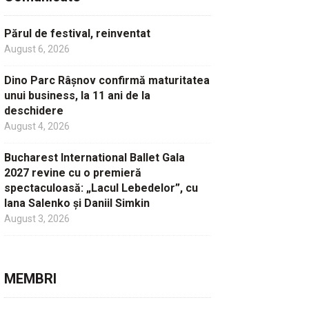
Părul de festival, reinventat
August 6, 2026
Dino Parc Râșnov confirmă maturitatea
unui business, la 11 ani de la
deschidere
August 4, 2026
Bucharest International Ballet Gala
2027 revine cu o premieră
spectaculoasă: „Lacul Lebedelor”, cu
Iana Salenko și Daniil Simkin
August 3, 2026
MEMBRI