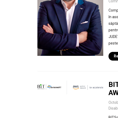
Comm
Compan
în as
săptă
pentr
JUDEȚ
peste 
Re
BI
AW
Octob
Disab
BITSo