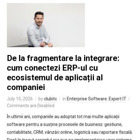
De la fragmentare la integrare:
cum conectezi ERP-ul cu
ecosistemul de aplicații al
companiei
July 15, 2026
by
clubitc
in
Enterprise Software
,
Expert IT
Comments are Disabled
În ultimii ani, companiile au adoptat tot mai multe aplicații
software pentru a susține procesele de business: gestiune,
contabilitate, CRM, vânzări online, logistică sau raportare fiscală.
Dacă în trecut accentul era pus pe implementarea unor sisteme