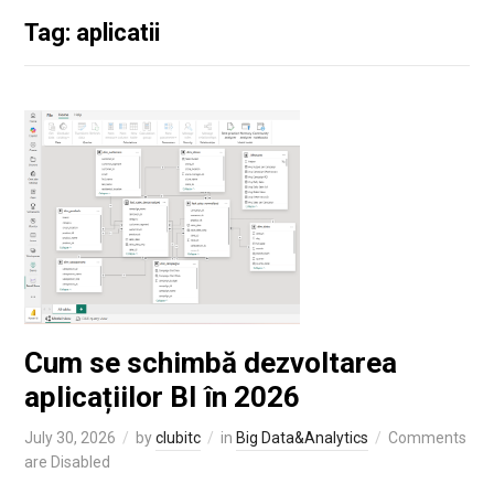
Tag: aplicatii
Cum se schimbă dezvoltarea
aplicațiilor BI în 2026
July 30, 2026
by
clubitc
in
Big Data&Analytics
Comments
are Disabled