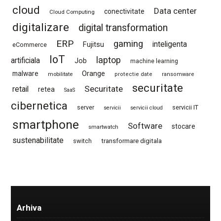
cloud
Data center
conectivitate
Cloud Computing
digitalizare
digital transformation
ERP
gaming
Fujitsu
inteligenta
eCommerce
IoT
laptop
artificiala
Job
machine learning
Orange
malware
mobilitate
protectie date
ransomware
securitate
Securitate
retail
retea
SaaS
cibernetica
server
servicii IT
servicii
servicii cloud
smartphone
Software
stocare
smartwatch
sustenabilitate
switch
transformare digitala
Arhiva