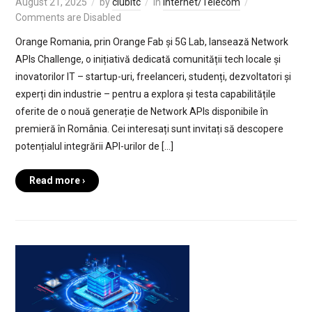
August 21, 2025
by
clubitc
in
Internet/Telecom
Comments are Disabled
Orange Romania, prin Orange Fab și 5G Lab, lansează Network
APIs Challenge, o inițiativă dedicată comunității tech locale și
inovatorilor IT – startup-uri, freelanceri, studenți, dezvoltatori și
experți din industrie – pentru a explora și testa capabilitățile
oferite de o nouă generație de Network APIs disponibile în
premieră în România. Cei interesați sunt invitați să descopere
potențialul integrării API-urilor de […]
Read more ›