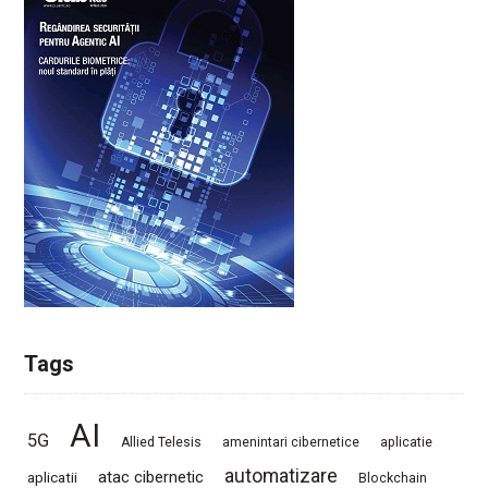
Tags
AI
5G
Allied Telesis
amenintari cibernetice
aplicatie
automatizare
atac cibernetic
aplicatii
Blockchain