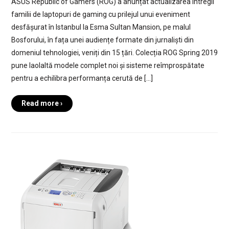
ASUS Republic of Gamers (ROG) a anunțat actualizarea întregii
familii de laptopuri de gaming cu prilejul unui eveniment
desfășurat în Istanbul la Esma Sultan Mansion, pe malul
Bosforului, în fața unei audiențe formate din jurnaliști din
domeniul tehnologiei, veniți din 15 țări. Colecția ROG Spring 2019
pune laolaltă modele complet noi și sisteme reîmprospătate
pentru a echilibra performanța cerută de […]
Read more ›