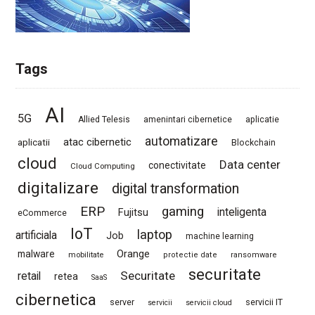
Tags
AI
5G
Allied Telesis
amenintari cibernetice
aplicatie
automatizare
atac cibernetic
aplicatii
Blockchain
cloud
Data center
conectivitate
Cloud Computing
digitalizare
digital transformation
ERP
gaming
Fujitsu
inteligenta
eCommerce
IoT
laptop
artificiala
Job
machine learning
Orange
malware
mobilitate
protectie date
ransomware
securitate
Securitate
retail
retea
SaaS
cibernetica
server
servicii IT
servicii
servicii cloud