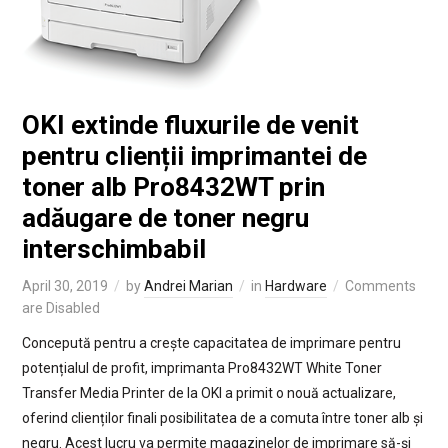
OKI extinde fluxurile de venit
pentru clienții imprimantei de
toner alb Pro8432WT prin
adăugare de toner negru
interschimbabil
April 30, 2019
by
Andrei Marian
in
Hardware
Comments
are Disabled
Concepută pentru a crește capacitatea de imprimare pentru
potențialul de profit, imprimanta Pro8432WT White Toner
Transfer Media Printer de la OKI a primit o nouă actualizare,
oferind clienților finali posibilitatea de a comuta între toner alb și
negru. Acest lucru va permite magazinelor de imprimare să-și