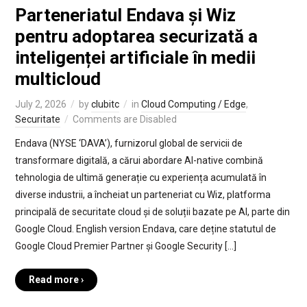
Parteneriatul Endava și Wiz
pentru adoptarea securizată a
inteligenței artificiale în medii
multicloud
July 2, 2026
by
clubitc
in
Cloud Computing / Edge
,
Securitate
Comments are Disabled
Endava (NYSE ‘DAVA’), furnizorul global de servicii de
transformare digitală, a cărui abordare AI-native combină
tehnologia de ultimă generație cu experiența acumulată în
diverse industrii, a încheiat un parteneriat cu Wiz, platforma
principală de securitate cloud și de soluții bazate pe AI, parte din
Google Cloud. English version Endava, care deține statutul de
Google Cloud Premier Partner și Google Security […]
Read more ›