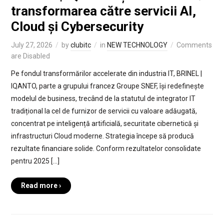
transformarea către servicii AI,
Cloud și Cybersecurity
July 27, 2026
by
clubitc
in
NEW TECHNOLOGY
Comments
are Disabled
Pe fondul transformărilor accelerate din industria IT, BRINEL |
IQANTO, parte a grupului francez Groupe SNEF, își redefinește
modelul de business, trecând de la statutul de integrator IT
tradițional la cel de furnizor de servicii cu valoare adăugată,
concentrat pe inteligență artificială, securitate cibernetică și
infrastructuri Cloud moderne. Strategia începe să producă
rezultate financiare solide. Conform rezultatelor consolidate
pentru 2025 […]
Read more ›