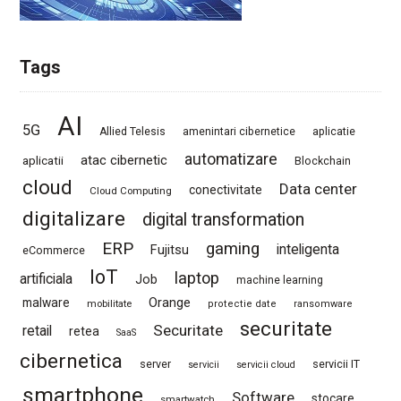
Tags
AI
5G
Allied Telesis
amenintari cibernetice
aplicatie
automatizare
atac cibernetic
aplicatii
Blockchain
cloud
Data center
conectivitate
Cloud Computing
digitalizare
digital transformation
ERP
gaming
Fujitsu
inteligenta
eCommerce
IoT
laptop
artificiala
Job
machine learning
Orange
malware
mobilitate
protectie date
ransomware
securitate
Securitate
retail
retea
SaaS
cibernetica
server
servicii IT
servicii
servicii cloud
smartphone
Software
stocare
smartwatch