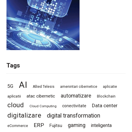
Tags
AI
5G
Allied Telesis
amenintari cibernetice
aplicatie
automatizare
atac cibernetic
aplicatii
Blockchain
cloud
Data center
conectivitate
Cloud Computing
digitalizare
digital transformation
ERP
gaming
Fujitsu
inteligenta
eCommerce