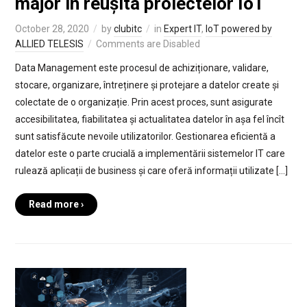
major în reușita proiectelor IoT
October 28, 2020
by
clubitc
in
Expert IT
,
IoT powered by
ALLIED TELESIS
Comments are Disabled
Data Management este procesul de achiziționare, validare,
stocare, organizare, întreținere și protejare a datelor create și
colectate de o organizație. Prin acest proces, sunt asigurate
accesibilitatea, fiabilitatea și actualitatea datelor în așa fel încît
sunt satisfăcute nevoile utilizatorilor. Gestionarea eficientă a
datelor este o parte crucială a implementării sistemelor IT care
rulează aplicații de business și care oferă informații utilizate […]
Read more ›