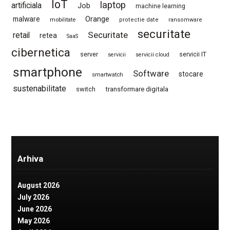
IoT
laptop
artificiala
Job
machine learning
Orange
malware
mobilitate
protectie date
ransomware
securitate
Securitate
retail
retea
SaaS
cibernetica
server
servicii IT
servicii
servicii cloud
smartphone
Software
stocare
smartwatch
sustenabilitate
switch
transformare digitala
Arhiva
August 2026
July 2026
June 2026
May 2026