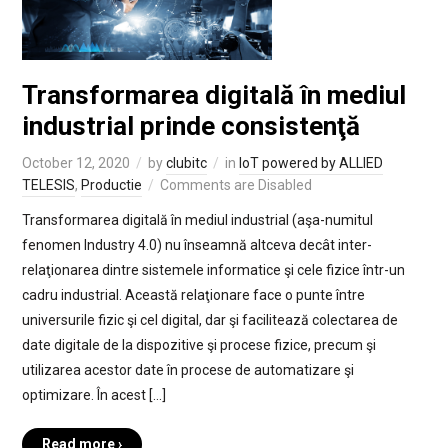
Transformarea digitală în mediul
industrial prinde consistenţă
October 12, 2020
by
clubitc
in
IoT powered by ALLIED
TELESIS
,
Productie
Comments are Disabled
Transformarea digitală în mediul industrial (aşa-numitul
fenomen Industry 4.0) nu înseamnă altceva decât inter-
relaţionarea dintre sistemele informatice şi cele fizice într-un
cadru industrial. Această relaţionare face o punte între
universurile fizic şi cel digital, dar şi facilitează colectarea de
date digitale de la dispozitive şi procese fizice, precum şi
utilizarea acestor date în procese de automatizare şi
optimizare. În acest […]
Read more ›