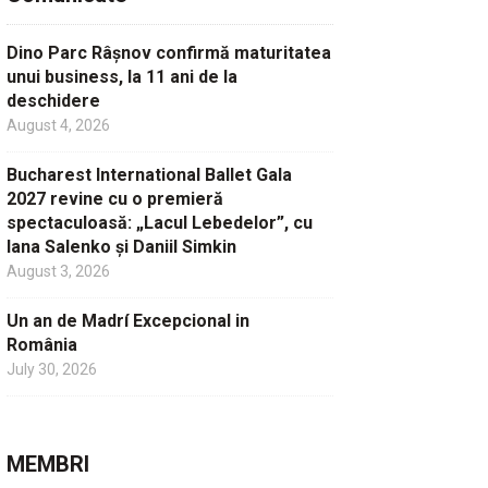
Dino Parc Râșnov confirmă maturitatea
unui business, la 11 ani de la
deschidere
August 4, 2026
Bucharest International Ballet Gala
2027 revine cu o premieră
spectaculoasă: „Lacul Lebedelor”, cu
Iana Salenko și Daniil Simkin
August 3, 2026
Un an de Madrí Excepcional in
România
July 30, 2026
MEMBRI