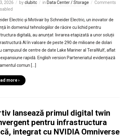
3, 2026
by
clubitc
in
Data Center / Storage
Comments
isabled
ider Electric și Motivair by Schneider Electric, un inovator de
nță în domeniul tehnologiilor de răcire cu lichid pentru
tructura digitală, au anunțat livrarea etapizată a unor soluții
frastructură AI în valoare de peste 290 de milioane de dolari
u campusul de centre de date Lake Mariner al TeraWulf, aflat
o expansiune rapidă. English version Parteneriatul evidențiază
amentul comun […]
ad more ›
tiv lansează primul digital twin
nvergent pentru infrastructura
ică, integrat cu NVIDIA Omniverse