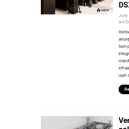
DS
June 
are D
Vertiv
anunța
twin 
integ
march
infra
ușor d
Re
Ver