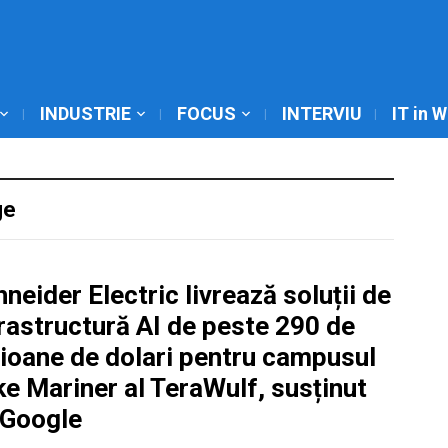
INDUSTRIE
FOCUS
INTERVIU
IT in 
ge
neider Electric livrează soluții de
rastructură AI de peste 290 de
lioane de dolari pentru campusul
e Mariner al TeraWulf, susținut
 Google