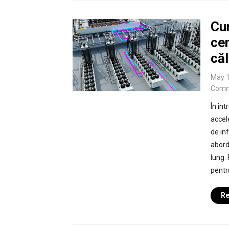
Cu
ce
că
May 1
Comm
În în
accel
de in
abord
lung.
pentr
Re