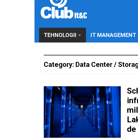
TEHNOLOGII
IT MANAGEMENT
Category: Data Center / Stora
Sch
inf
mi
Lak
de