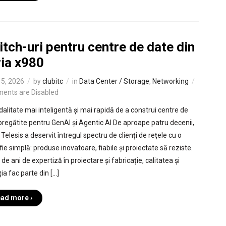
tch-uri pentru centre de date din
ria x980
5, 2026
by
clubitc
in
Data Center / Storage
,
Networking
ents are Disabled
alitate mai inteligentă și mai rapidă de a construi centre de
pregătite pentru GenAI și Agentic AI De aproape patru decenii,
 Telesis a deservit întregul spectru de clienți de rețele cu o
fie simplă: produse inovatoare, fiabile și proiectate să reziste.
de ani de expertiză în proiectare și fabricație, calitatea și
ia fac parte din […]
ad more ›