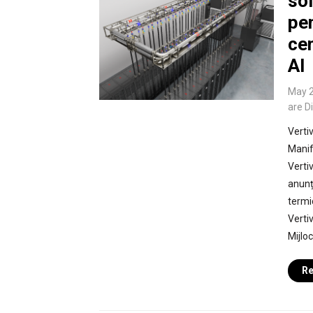
sol
pe
cen
AI
May 2
are D
Verti
Manif
Vertiv
anunț
termi
Verti
Mijlo
Re