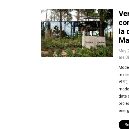
Ver
co
la 
Ma
May 2
are D
Moder
rezil
VRT), 
moder
date 
proie
energ
Re