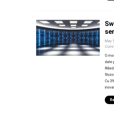
Swi
se
May 1
Comm
O mod
date 
Allied
filozo
Cu 39 
inovaț
Re