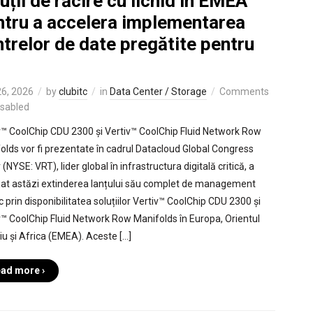
uții de răcire cu lichid în EMEA
ntru a accelera implementarea
trelor de date pregătite pentru
6, 2026
by
clubitc
in
Data Center / Storage
Comments
isabled
v™ CoolChip CDU 2300 și Vertiv™ CoolChip Fluid Network Row
olds vor fi prezentate în cadrul Datacloud Global Congress
 (NYSE: VRT), lider global în infrastructura digitală critică, a
at astăzi extinderea lanțului său complet de management
c prin disponibilitatea soluțiilor Vertiv™ CoolChip CDU 2300 și
v™ CoolChip Fluid Network Row Manifolds în Europa, Orientul
ciu și Africa (EMEA). Aceste […]
ad more ›