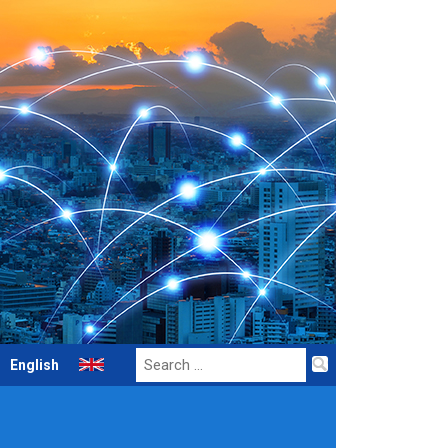
Search
English
for: