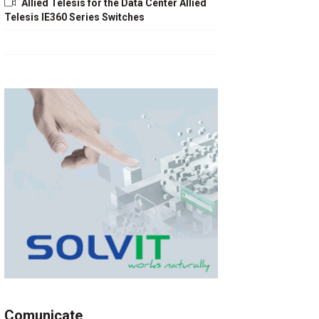
Allied Telesis for the Data Center Allied
Telesis IE360 Series Switches
Comunicate