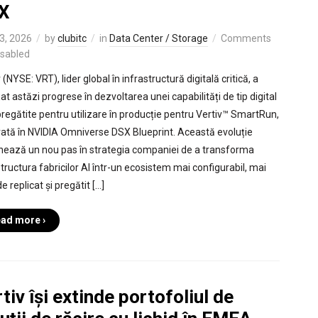
X
3, 2026
by
clubitc
in
Data Center / Storage
Comments
isabled
 (NYSE: VRT), lider global în infrastructură digitală critică, a
t astăzi progrese în dezvoltarea unei capabilități de tip digital
pregătite pentru utilizare în producție pentru Vertiv™ SmartRun,
rată în NVIDIA Omniverse DSX Blueprint. Această evoluție
ează un nou pas în strategia companiei de a transforma
structura fabricilor AI într-un ecosistem mai configurabil, mai
e replicat și pregătit […]
ad more ›
tiv își extinde portofoliul de