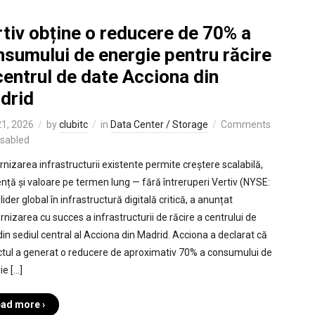
tiv obține o reducere de 70% a
nsumului de energie pentru răcire
centrul de date Acciona din
drid
1, 2026
by
clubitc
in
Data Center / Storage
Comments
isabled
nizarea infrastructurii existente permite creștere scalabilă,
iență și valoare pe termen lung — fără întreruperi Vertiv (NYSE:
lider global în infrastructură digitală critică, a anunțat
nizarea cu succes a infrastructurii de răcire a centrului de
din sediul central al Acciona din Madrid. Acciona a declarat că
ctul a generat o reducere de aproximativ 70% a consumului de
ie […]
ad more ›