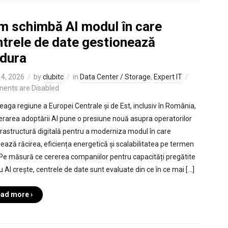
m schimbă AI modul în care
ntrele de date gestionează
ldura
4, 2026
by
clubitc
in
Data Center / Storage
,
Expert IT
ents are Disabled
treaga regiune a Europei Centrale și de Est, inclusiv în România,
erarea adoptării AI pune o presiune nouă asupra operatorilor
frastructură digitală pentru a moderniza modul în care
ează răcirea, eficiența energetică și scalabilitatea pe termen
 Pe măsură ce cererea companiilor pentru capacități pregătite
u AI crește, centrele de date sunt evaluate din ce în ce mai […]
ad more ›