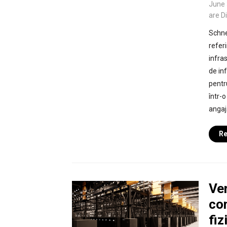
June 
are D
Schne
referi
infras
de in
pentr
într-
angaj
Re
Ver
co
fiz