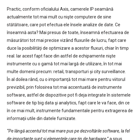
Practic, conform oficialului Axis, camerele IP seamănă
actualmente tot mai mult cu nişte computere de sine
stătătoare, care pot efectua ele însele analize de date. Ce
înseamnă asta? Mai presus de toate, înseamnă efectuarea de
măsurători tot mai precise vizând fluxurile de lucru, fapt care
duce la posibilităţi de optimizare a acestor fluxuri, chiar în timp
real. Iar acest fapt face din astfel de echipamente nişte
instrumente cu o gamă tot mai largă de utilizare, în tot mai
multe domenii precum: retail, transporturi și city surveillance.
În al doilea rând, cu o importanţă tot mai mare pentru viitorul
previzibil, prin folosirea tot mai accentuată de instrumente
software, astfel de dispozitive pot fi deja integrate în sistemele
software de tip big data şi analytics, fapt care le va face, din ce
în ce mai mult, instrumente fundamentale pentru extragerea de
informaţii utile din datele furnizate.
“Pe lângă accentul tot mai mare pus pe dezvoltările software, la fel
de importante sunt şi elementele care ţin de hardware,”
a spus