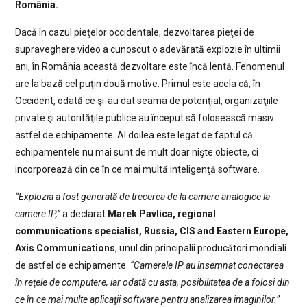
România.
Dacă în cazul pieţelor occidentale, dezvoltarea pieţei de
supraveghere video a cunoscut o adevărată explozie în ultimii
ani, în România această dezvoltare este încă lentă. Fenomenul
are la bază cel puţin două motive. Primul este acela că, în
Occident, odată ce şi-au dat seama de potenţial, organizaţiile
private şi autorităţile publice au început să folosească masiv
astfel de echipamente. Al doilea este legat de faptul că
echipamentele nu mai sunt de mult doar nişte obiecte, ci
incorporează din ce în ce mai multă inteligenţă software.
“Explozia a fost generată de trecerea de la camere analogice la
camere IP,”
a declarat
Marek Pavlica, regional
communications specialist, Russia, CIS and Eastern Europe,
Axis Communications
, unul din principalii producători mondiali
de astfel de echipamente.
“Camerele IP au însemnat conectarea
în reţele de computere, iar odată cu asta, posibilitatea de a folosi din
ce în ce mai multe aplicaţii software pentru analizarea imaginilor.”