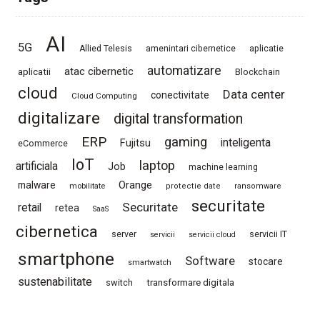
AI
5G
Allied Telesis
amenintari cibernetice
aplicatie
automatizare
atac cibernetic
aplicatii
Blockchain
cloud
Data center
conectivitate
Cloud Computing
digitalizare
digital transformation
ERP
gaming
Fujitsu
inteligenta
eCommerce
IoT
laptop
artificiala
Job
machine learning
Orange
malware
mobilitate
protectie date
ransomware
securitate
Securitate
retail
retea
SaaS
cibernetica
server
servicii IT
servicii
servicii cloud
smartphone
Software
stocare
smartwatch
sustenabilitate
switch
transformare digitala