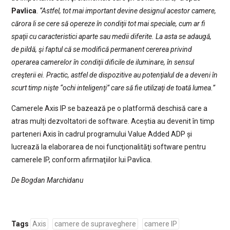
Pavlica
.
“Astfel, tot mai important devine designul acestor camere,
cărora li se cere să opereze în condiţii tot mai speciale, cum ar fi
spaţii cu caracteristici aparte sau medii diferite. La asta se adaugă,
de pildă, şi faptul că se modifică permanent cererea privind
operarea camerelor în condiţii dificile de iluminare, în sensul
creşterii ei. Practic, astfel de dispozitive au potenţialul de a deveni în
scurt timp nişte “ochi inteligenţi” care să fie utilizaţi de toată lumea.”
Camerele Axis IP se bazează pe o platformă deschisă care a
atras mulți dezvoltatori de software. Aceștia au devenit în timp
parteneri Axis în cadrul programului Value Added ADP și
lucrează la elaborarea de noi funcţionalităţi software pentru
camerele IP, conform afirmaţiilor lui Pavlica.
De Bogdan Marchidanu
Tags
Axis
camere de supraveghere
camere IP