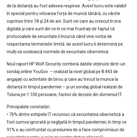
de la distanță au fost adesea respinse. Acest lucru este valabil
în special pentru viitoarea forță de muncă tânără, cu vârste
cuprinse între 18 și 24 de ani. Sunt cei care au crescut în era
digitală și care sunt din ce în ce mai frustrați de faptul că
protocoalele de securitate îi încurcă când vine vorba de
respectarea termenelor limită. Iar acest lucru îi determină pe
mulți să ocolească normele de securitate cibernetică.
Noul raport HP Wolf Security combină datele obținute dintr-un
sondaj online YouGov – realizat la nivel global pe 8.443 de
angajați cu activitate de birou și care au trecut la munca la
distanță în timpul pandemiei – și un sondaj global realizat de
Toluna pe 1.100 persoane, factori de decizie din domeniul IT.
Principalele constatări:
• 76% dintre echipele IT recunosc că securitatea cibernetică a
fost cumva ignorată și neglijată în timpul pandemiei, în timp ce
91% s-au confruntat cu presiunea de a face compromisuri de