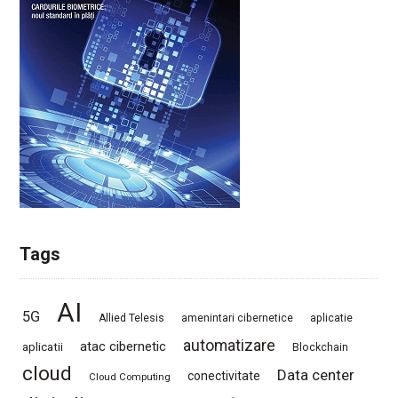
Tags
AI
5G
Allied Telesis
amenintari cibernetice
aplicatie
automatizare
atac cibernetic
aplicatii
Blockchain
cloud
Data center
conectivitate
Cloud Computing