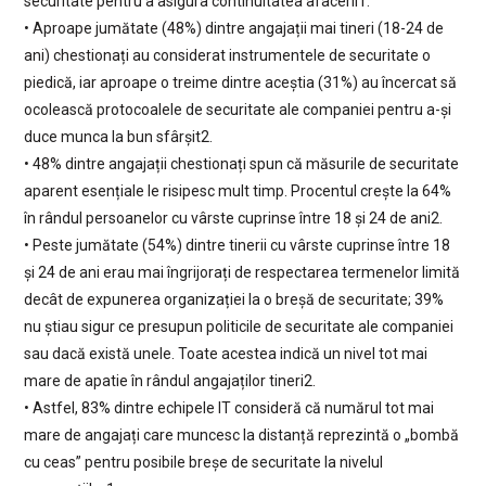
securitate pentru a asigura continuitatea afacerii1.
• Aproape jumătate (48%) dintre angajații mai tineri (18-24 de
ani) chestionați au considerat instrumentele de securitate o
piedică, iar aproape o treime dintre aceștia (31%) au încercat să
ocolească protocoalele de securitate ale companiei pentru a-și
duce munca la bun sfârșit2.
• 48% dintre angajații chestionați spun că măsurile de securitate
aparent esențiale le risipesc mult timp. Procentul crește la 64%
în rândul persoanelor cu vârste cuprinse între 18 și 24 de ani2.
• Peste jumătate (54%) dintre tinerii cu vârste cuprinse între 18
și 24 de ani erau mai îngrijorați de respectarea termenelor limită
decât de expunerea organizației la o breșă de securitate; 39%
nu știau sigur ce presupun politicile de securitate ale companiei
sau dacă există unele. Toate acestea indică un nivel tot mai
mare de apatie în rândul angajaților tineri2.
• Astfel, 83% dintre echipele IT consideră că numărul tot mai
mare de angajați care muncesc la distanță reprezintă o „bombă
cu ceas” pentru posibile breșe de securitate la nivelul