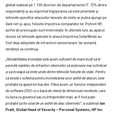
global realizat pe 1.100 directori de departamente IT. 72% dintre
respondenți și-au exprimat îngrijorarea că instrumentele și
tehnicile specifice atacurilor lansate de state ar putea ajunge pe
dark net și, apoi, folosite împotriva companiilor lor. Potrivit HP,
astfel de preocupări sunt întemeiate. În ultimele luni, au apărut
dovezi că tehnicile aplicate în atacul împotriva SolarWinds au
fost deja adoptate de infractorii ransomware. Iar această
tendință va continua.
„Rentabilitatea investiției este acum suficient de mare încât să le
permită rețelelor de infractori cibernetici să acționeze mai sofisticat
și să înceapă să imite unele dintre tehnicile folosite de state. Pentru
că există o schemă pentru monetizarea unor astfel de atacuri, este
probabil să apară tot mai des. Până acum, un furnizor independent
de software (ISV) cu o bază de clienți de dimensiuni modeste, care
nu lucra cu guvernul sau cu întreprinderi mari, ar fi fost puțin
probabil să fie vizat de un astfel de atac cibernetic”
, a subliniat
Ian
Pratt, Global Head of Security – Personal Systems, HP Inc
.