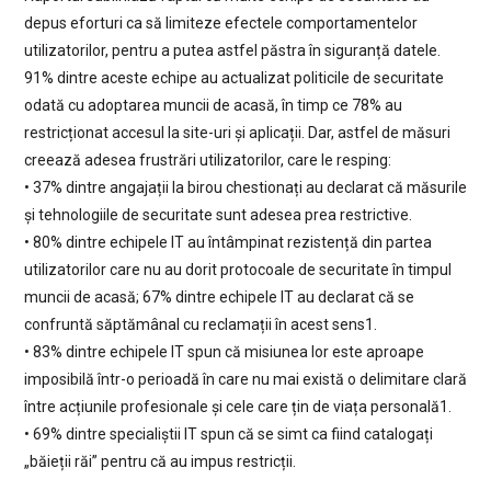
depus eforturi ca să limiteze efectele comportamentelor
utilizatorilor, pentru a putea astfel păstra în siguranță datele.
91% dintre aceste echipe au actualizat politicile de securitate
odată cu adoptarea muncii de acasă, în timp ce 78% au
restricționat accesul la site-uri și aplicații. Dar, astfel de măsuri
creează adesea frustrări utilizatorilor, care le resping:
• 37% dintre angajații la birou chestionați au declarat că măsurile
și tehnologiile de securitate sunt adesea prea restrictive.
• 80% dintre echipele IT au întâmpinat rezistență din partea
utilizatorilor care nu au dorit protocoale de securitate în timpul
muncii de acasă; 67% dintre echipele IT au declarat că se
confruntă săptămânal cu reclamații în acest sens1.
• 83% dintre echipele IT spun că misiunea lor este aproape
imposibilă într-o perioadă în care nu mai există o delimitare clară
între acțiunile profesionale și cele care țin de viața personală1.
• 69% dintre specialiștii IT spun că se simt ca fiind catalogați
„băieții răi” pentru că au impus restricții.