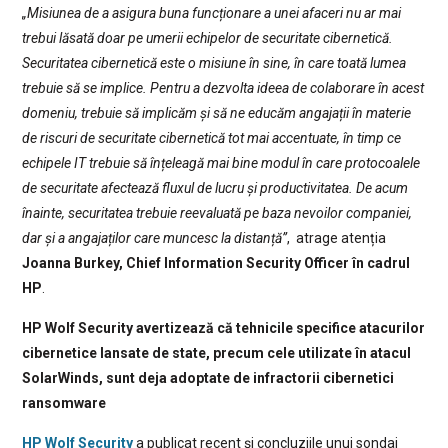
„Misiunea de a asigura buna funcționare a unei afaceri nu ar mai
trebui lăsată doar pe umerii echipelor de securitate cibernetică.
Securitatea cibernetică este o misiune în sine, în care toată lumea
trebuie să se implice. Pentru a dezvolta ideea de colaborare în acest
domeniu, trebuie să implicăm și să ne educăm angajații în materie
de riscuri de securitate cibernetică tot mai accentuate, în timp ce
echipele IT trebuie să înțeleagă mai bine modul în care protocoalele
de securitate afectează fluxul de lucru și productivitatea. De acum
înainte, securitatea trebuie reevaluată pe baza nevoilor companiei,
dar și a angajaților care muncesc la distanță”
, atrage atenția
Joanna Burkey, Chief Information Security Officer în cadrul
HP
.
HP Wolf Security avertizează că tehnicile specifice atacurilor
cibernetice lansate de state, precum cele utilizate în atacul
SolarWinds, sunt deja adoptate de infractorii cibernetici
ransomware
HP Wolf Security
a publicat recent și concluziile unui sondaj