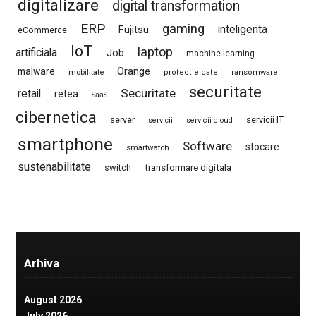
digitalizare
digital transformation
ERP
gaming
Fujitsu
inteligenta
eCommerce
IoT
laptop
artificiala
Job
machine learning
Orange
malware
mobilitate
protectie date
ransomware
securitate
Securitate
retail
retea
SaaS
cibernetica
server
servicii IT
servicii
servicii cloud
smartphone
Software
stocare
smartwatch
sustenabilitate
switch
transformare digitala
Arhiva
August 2026