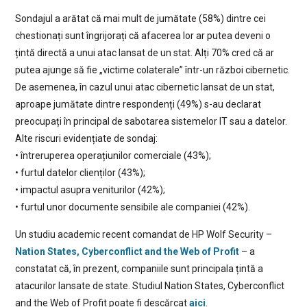
Sondajul a arătat că mai mult de jumătate (58%) dintre cei
chestionați sunt îngrijorați că afacerea lor ar putea deveni o
țintă directă a unui atac lansat de un stat. Alți 70% cred că ar
putea ajunge să fie „victime colaterale” într-un război cibernetic.
De asemenea, în cazul unui atac cibernetic lansat de un stat,
aproape jumătate dintre respondenți (49%) s-au declarat
preocupați în principal de sabotarea sistemelor IT sau a datelor.
Alte riscuri evidențiate de sondaj:
• întreruperea operațiunilor comerciale (43%);
• furtul datelor clienților (43%);
• impactul asupra veniturilor (42%);
• furtul unor documente sensibile ale companiei (42%).
Un studiu academic recent comandat de HP Wolf Security –
Nation States, Cyberconflict and the Web of Profit
– a
constatat că, în prezent, companiile sunt principala țintă a
atacurilor lansate de state. Studiul Nation States, Cyberconflict
and the Web of Profit poate fi descărcat
aici
.