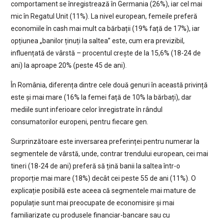
comportament se înregistrează în Germania (26%), iar cel mai
mic în Regatul Unit (11%). La nivel european, femeile preferă
economiile în cash mai mult ca bărbații (19% față de 17%), iar
opțiunea „banilor ținuți la saltea” este, cum era previzibil,
influențată de vârstă – procentul crește de la 15,6% (18-24 de
ani) la aproape 20% (peste 45 de ani).
În România, diferența dintre cele două genuri în această privință
este și mai mare (16% la femei față de 10% la bărbați), dar
mediile sunt inferioare celor înregistrate în rândul
consumatorilor europeni, pentru fiecare gen.
Surprinzătoare este inversarea preferinței pentru numerar la
segmentele de vârstă, unde, contrar trendului european, cei mai
tineri (18-24 de ani) preferă să țină banii la saltea într-o
proporție mai mare (18%) decât cei peste 55 de ani (11%). O
explicație posibilă este aceea că segmentele mai mature de
populație sunt mai preocupate de economisire și mai
familiarizate cu produsele financiar-bancare sau cu