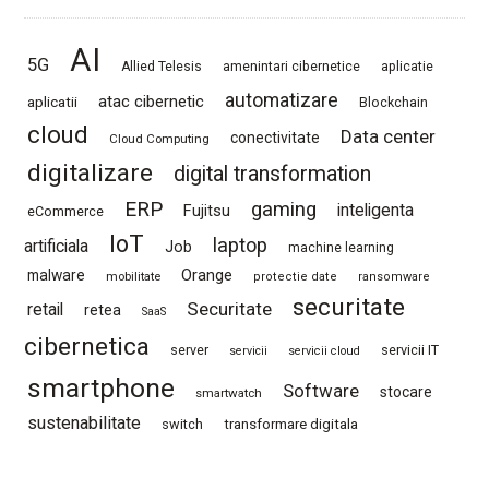
AI
5G
Allied Telesis
amenintari cibernetice
aplicatie
automatizare
atac cibernetic
aplicatii
Blockchain
cloud
Data center
conectivitate
Cloud Computing
digitalizare
digital transformation
ERP
gaming
Fujitsu
inteligenta
eCommerce
IoT
laptop
artificiala
Job
machine learning
Orange
malware
mobilitate
protectie date
ransomware
securitate
Securitate
retail
retea
SaaS
cibernetica
server
servicii IT
servicii
servicii cloud
smartphone
Software
stocare
smartwatch
sustenabilitate
switch
transformare digitala