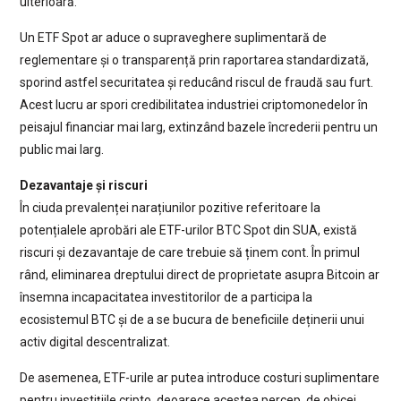
ulterioară.
Un ETF Spot ar aduce o supraveghere suplimentară de
reglementare și o transparență prin raportarea standardizată,
sporind astfel securitatea și reducând riscul de fraudă sau furt.
Acest lucru ar spori credibilitatea industriei criptomonedelor în
peisajul financiar mai larg, extinzând bazele încrederii pentru un
public mai larg.
Dezavantaje și riscuri
În ciuda prevalenței narațiunilor pozitive referitoare la
potențialele aprobări ale ETF-urilor BTC Spot din SUA, există
riscuri și dezavantaje de care trebuie să ținem cont. În primul
rând, eliminarea dreptului direct de proprietate asupra Bitcoin ar
însemna incapacitatea investitorilor de a participa la
ecosistemul BTC și de a se bucura de beneficiile deținerii unui
activ digital descentralizat.
De asemenea, ETF-urile ar putea introduce costuri suplimentare
pentru investițiile cripto, deoarece acestea percep, de obicei,