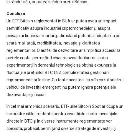
la rândul său, ar putea scădea prețul Bitcoin.
Concluzii
Un ETF Bitcoin reglementat în SUA ar putea avea un impact
semnificativ asupra industriei criptomonedelor și asupra
peisajului financiar mai larg, stimulând potențial adoptarea pe
scară mai largă, credibilitatea, inovația și claritatea
reglementărilor. O astfel de dezvoltare ar simplifica accesul la
piețele cripto, permițând chiar și investitorilor mai puțin
experimentați în domeniul tehnologic să obțină expunere la
fluctuațiile prețurilor BTC fără complexitatea gestionării
criptomonedelor în sine. Cu toate acestea, ca și în cazul oricărui
vehicul de investiții emergent, nu putem ignora potențialele
dezavantaje și riscuri.
În cel mai armonios scenariu, ETF-urile Bitcoin Spot ar ocupa un
loc printre căile existente pentru investițiile cripto. Investițiile
directe în BTC și în diverse instrumente reglementate vor
coexista, probabil, permițând diverse strategii de investiții și