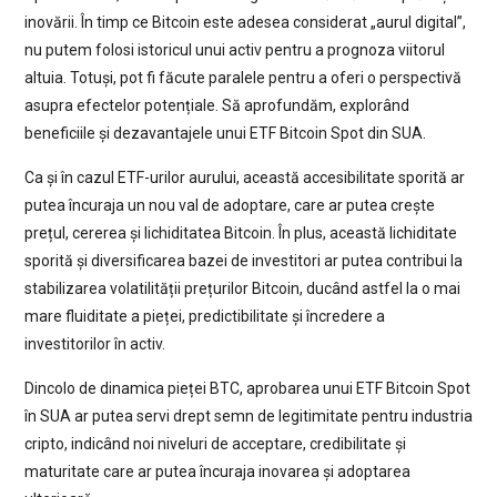
inovării. În timp ce Bitcoin este adesea considerat „aurul digital”,
nu putem folosi istoricul unui activ pentru a prognoza viitorul
altuia. Totuși, pot fi făcute paralele pentru a oferi o perspectivă
asupra efectelor potențiale. Să aprofundăm, explorând
beneficiile și dezavantajele unui ETF Bitcoin Spot din SUA.
Ca și în cazul ETF-urilor aurului, această accesibilitate sporită ar
putea încuraja un nou val de adoptare, care ar putea crește
prețul, cererea și lichiditatea Bitcoin. În plus, această lichiditate
sporită și diversificarea bazei de investitori ar putea contribui la
stabilizarea volatilității prețurilor Bitcoin, ducând astfel la o mai
mare fluiditate a pieței, predictibilitate și încredere a
investitorilor în activ.
Dincolo de dinamica pieței BTC, aprobarea unui ETF Bitcoin Spot
în SUA ar putea servi drept semn de legitimitate pentru industria
cripto, indicând noi niveluri de acceptare, credibilitate și
maturitate care ar putea încuraja inovarea și adoptarea