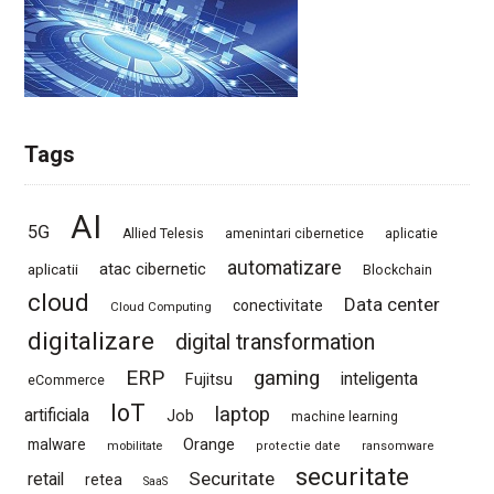
Tags
AI
5G
Allied Telesis
amenintari cibernetice
aplicatie
automatizare
atac cibernetic
aplicatii
Blockchain
cloud
Data center
conectivitate
Cloud Computing
digitalizare
digital transformation
ERP
gaming
Fujitsu
inteligenta
eCommerce
IoT
laptop
artificiala
Job
machine learning
Orange
malware
mobilitate
protectie date
ransomware
securitate
Securitate
retail
retea
SaaS