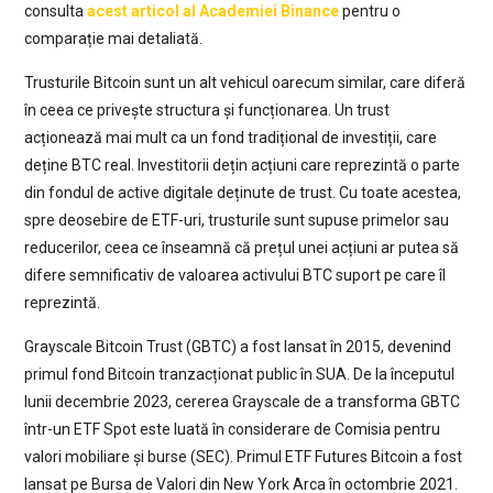
consulta
acest articol al Academiei Binance
pentru o
comparație mai detaliată.
Trusturile Bitcoin sunt un alt vehicul oarecum similar, care diferă
în ceea ce privește structura și funcționarea. Un trust
acționează mai mult ca un fond tradițional de investiții, care
deține BTC real. Investitorii dețin acțiuni care reprezintă o parte
din fondul de active digitale deținute de trust. Cu toate acestea,
spre deosebire de ETF-uri, trusturile sunt supuse primelor sau
reducerilor, ceea ce înseamnă că prețul unei acțiuni ar putea să
difere semnificativ de valoarea activului BTC suport pe care îl
reprezintă.
Grayscale Bitcoin Trust (GBTC) a fost lansat în 2015, devenind
primul fond Bitcoin tranzacționat public în SUA. De la începutul
lunii decembrie 2023, cererea Grayscale de a transforma GBTC
într-un ETF Spot este luată în considerare de Comisia pentru
valori mobiliare și burse (SEC). Primul ETF Futures Bitcoin a fost
lansat pe Bursa de Valori din New York Arca în octombrie 2021.