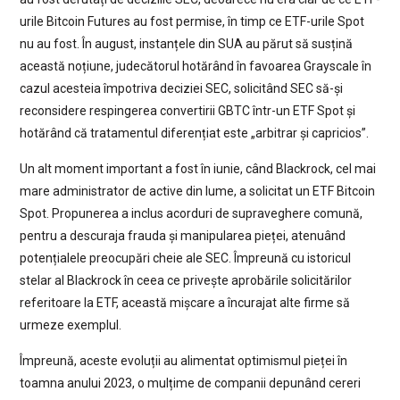
urile Bitcoin Futures au fost permise, în timp ce ETF-urile Spot
nu au fost. În august, instanțele din SUA au părut să susțină
această noțiune, judecătorul hotărând în favoarea Grayscale în
cazul acesteia împotriva deciziei SEC, solicitând SEC să-și
reconsidere respingerea convertirii GBTC într-un ETF Spot și
hotărând că tratamentul diferențiat este „arbitrar și capricios”.
Un alt moment important a fost în iunie, când Blackrock, cel mai
mare administrator de active din lume, a solicitat un ETF Bitcoin
Spot. Propunerea a inclus acorduri de supraveghere comună,
pentru a descuraja frauda și manipularea pieței, atenuând
potențialele preocupări cheie ale SEC. Împreună cu istoricul
stelar al Blackrock în ceea ce privește aprobările solicitărilor
referitoare la ETF, această mișcare a încurajat alte firme să
urmeze exemplul.
Împreună, aceste evoluții au alimentat optimismul pieței în
toamna anului 2023, o mulțime de companii depunând cereri