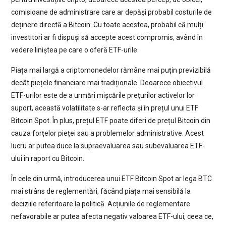
comisioane de administrare care ar depăși probabil costurile de
deținere directă a Bitcoin. Cu toate acestea, probabil că mulți
investitori ar fi dispuși să accepte acest compromis, având în
vedere liniștea pe care o oferă ETF-urile.
Piața mai largă a criptomonedelor rămâne mai puțin previzibilă
decât piețele financiare mai tradiționale. Deoarece obiectivul
ETF-urilor este de a urmări mișcările prețurilor activelor lor
suport, această volatilitate s-ar reflecta și în prețul unui ETF
Bitcoin Spot. În plus, prețul ETF poate diferi de prețul Bitcoin din
cauza forțelor pieței sau a problemelor administrative. Acest
lucru ar putea duce la supraevaluarea sau subevaluarea ETF-
ului în raport cu Bitcoin.
În cele din urmă, introducerea unui ETF Bitcoin Spot ar lega BTC
mai strâns de reglementări, făcând piața mai sensibilă la
deciziile referitoare la politică. Acțiunile de reglementare
nefavorabile ar putea afecta negativ valoarea ETF-ului, ceea ce,