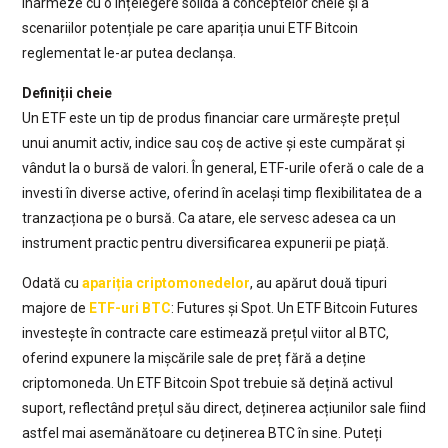
înarmeze cu o înțelegere solidă a conceptelor cheie și a
scenariilor potențiale pe care apariția unui ETF Bitcoin
reglementat le-ar putea declanșa.
Definiții cheie
Un ETF este un tip de produs financiar care urmărește prețul
unui anumit activ, indice sau coș de active și este cumpărat și
vândut la o bursă de valori. În general, ETF-urile oferă o cale de a
investi în diverse active, oferind în același timp flexibilitatea de a
tranzacționa pe o bursă. Ca atare, ele servesc adesea ca un
instrument practic pentru diversificarea expunerii pe piață.
Odată cu
apariția criptomonedelor
, au apărut două tipuri
majore de
ETF-uri BTC
: Futures și Spot. Un ETF Bitcoin Futures
investește în contracte care estimează prețul viitor al BTC,
oferind expunere la mișcările sale de preț fără a deține
criptomoneda. Un ETF Bitcoin Spot trebuie să dețină activul
suport, reflectând prețul său direct, deținerea acțiunilor sale fiind
astfel mai asemănătoare cu deținerea BTC în sine. Puteți