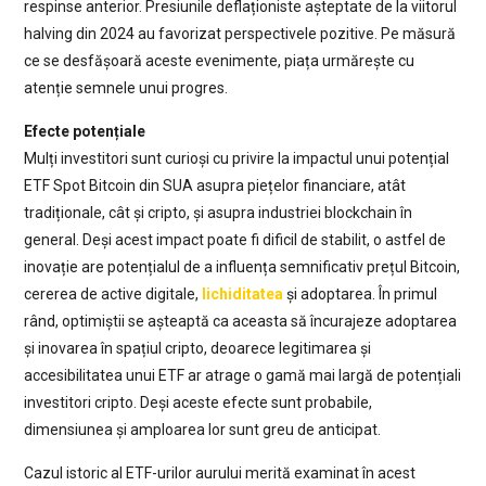
respinse anterior. Presiunile deflaționiste așteptate de la viitorul
halving din 2024 au favorizat perspectivele pozitive. Pe măsură
ce se desfășoară aceste evenimente, piața urmărește cu
atenție semnele unui progres.
Efecte potențiale
Mulți investitori sunt curioși cu privire la impactul unui potențial
ETF Spot Bitcoin din SUA asupra piețelor financiare, atât
tradiționale, cât și cripto, și asupra industriei blockchain în
general. Deși acest impact poate fi dificil de stabilit, o astfel de
inovație are potențialul de a influența semnificativ prețul Bitcoin,
cererea de active digitale,
lichiditatea
și adoptarea. În primul
rând, optimiștii se așteaptă ca aceasta să încurajeze adoptarea
și inovarea în spațiul cripto, deoarece legitimarea și
accesibilitatea unui ETF ar atrage o gamă mai largă de potențiali
investitori cripto. Deși aceste efecte sunt probabile,
dimensiunea și amploarea lor sunt greu de anticipat.
Cazul istoric al ETF-urilor aurului merită examinat în acest