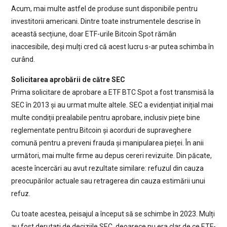
Acum, mai multe astfel de produse sunt disponibile pentru
investitorii americani. Dintre toate instrumentele descrise în
această secțiune, doar ETF-urile Bitcoin Spot rămân
inaccesibile, deși mulți cred că acest lucru s-ar putea schimba în
curând.
Solicitarea aprobării de către SEC
Prima solicitare de aprobare a ETF BTC Spot a fost transmisă la
SEC în 2013 și au urmat multe altele. SEC a evidențiat inițial mai
multe condiții prealabile pentru aprobare, inclusiv piețe bine
reglementate pentru Bitcoin și acorduri de supraveghere
comună pentru a preveni frauda și manipularea pieței. În anii
următori, mai multe firme au depus cereri revizuite. Din păcate,
aceste încercări au avut rezultate similare: refuzul din cauza
preocupărilor actuale sau retragerea din cauza estimării unui
refuz.
Cu toate acestea, peisajul a început să se schimbe în 2023. Mulți
au fost derutați de deciziile SEC, deoarece nu era clar de ce ETF-