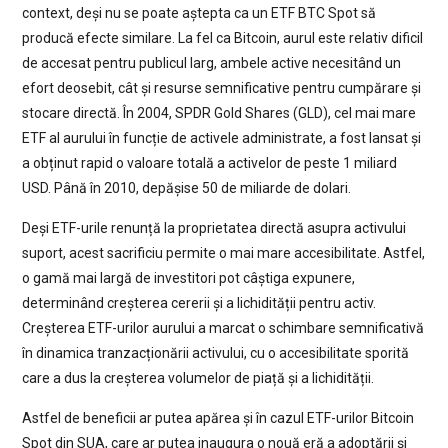
context, deși nu se poate aștepta ca un ETF BTC Spot să
producă efecte similare. La fel ca Bitcoin, aurul este relativ dificil
de accesat pentru publicul larg, ambele active necesitând un
efort deosebit, cât și resurse semnificative pentru cumpărare și
stocare directă. În 2004, SPDR Gold Shares (GLD), cel mai mare
ETF al aurului în funcție de activele administrate, a fost lansat și
a obținut rapid o valoare totală a activelor de peste 1 miliard
USD. Până în 2010, depășise 50 de miliarde de dolari.
Deși ETF-urile renunță la proprietatea directă asupra activului
suport, acest sacrificiu permite o mai mare accesibilitate. Astfel,
o gamă mai largă de investitori pot câștiga expunere,
determinând creșterea cererii și a lichidității pentru activ.
Creșterea ETF-urilor aurului a marcat o schimbare semnificativă
în dinamica tranzacționării activului, cu o accesibilitate sporită
care a dus la creșterea volumelor de piață și a lichidității.
Astfel de beneficii ar putea apărea și în cazul ETF-urilor Bitcoin
Spot din SUA, care ar putea inaugura o nouă eră a adoptării și