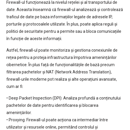
Firewall-ul funcționează la nivelul rețelei și al transportului de
date. Aceasta înseamnă că firewall-ul analizează și controlează
traficul de date pe baza informațiilor legate de adresele IP,
porturile și protocoalele utilizate. În plus, poate aplica reguli și
politici de securitate pentru a permite sau a bloca comunicațiile
în funcție de aceste informații.
Astfel, firewall-ul poate monitoriza și gestiona conexiunile de
rețea pentru a proteja infrastructura împotriva amenințărilor
cibernetice. În plus față de funcționalitățile de bază precum
filtrarea pachetelor și NAT (Network Address Translation),
firewall-urile moderne pot realiza și alte operațiuni avansate,
cum ar fi:
• Deep Packet Inspection (DPI): Analiza profundă a conținutului
pachetelor de date pentru identificarea și blocarea
amenințărilor.
• Proxying: Firewall-ul poate acționa ca intermediar între
utilizator și resursele online, permitând controlul și