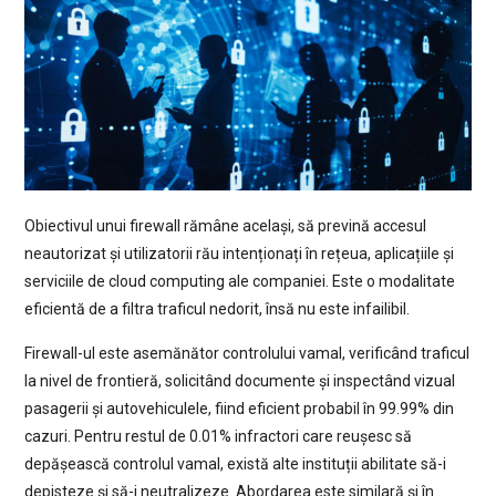
Obiectivul unui firewall rămâne același, să prevină accesul
neautorizat și utilizatorii rău intenționați în rețeua, aplicațiile și
serviciile de cloud computing ale companiei. Este o modalitate
eficientă de a filtra traficul nedorit, însă nu este infailibil.
Firewall-ul este asemănător controlului vamal, verificând traficul
la nivel de frontieră, solicitând documente și inspectând vizual
pasagerii și autovehiculele, fiind eficient probabil în 99.99% din
cazuri. Pentru restul de 0.01% infractori care reușesc să
depășească controlul vamal, există alte instituții abilitate să-i
depisteze și să-i neutralizeze. Abordarea este similară și în