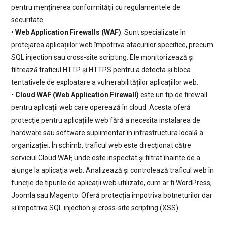
pentru menținerea conformității cu regulamentele de
securitate.
•
Web Application Firewalls (WAF)
: Sunt specializate în
protejarea aplicațiilor web împotriva atacurilor specifice, precum
SQL injection sau cross-site scripting. Ele monitorizează și
filtrează traficul HTTP și HTTPS pentru a detecta și bloca
tentativele de exploatare a vulnerabilităților aplicațiilor web.
•
Cloud WAF (Web Application Firewall)
este un tip de firewall
pentru aplicații web care operează în cloud. Acesta oferă
protecție pentru aplicațiile web fără a necesita instalarea de
hardware sau software suplimentar în infrastructura locală a
organizației. În schimb, traficul web este direcționat către
serviciul Cloud WAF, unde este inspectat și filtrat înainte de a
ajunge la aplicația web. Analizează și controlează traficul web în
funcție de tipurile de aplicații web utilizate, cum ar fi WordPress,
Joomla sau Magento. Oferă protecția împotriva botneturilor dar
și împotriva SQL injection și cross-site scripting (XSS).