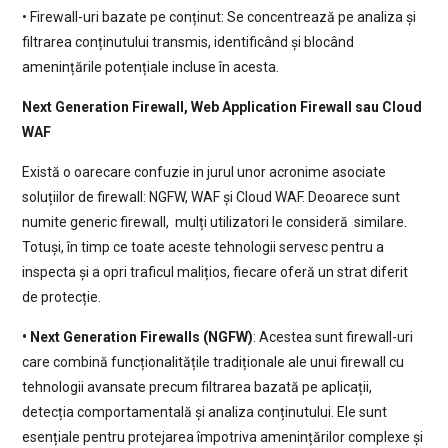
• Firewall-uri bazate pe conținut: Se concentrează pe analiza și
filtrarea conținutului transmis, identificând și blocând
amenințările potențiale incluse în acesta.
Next Generation Firewall, Web Application Firewall sau Cloud
WAF
Există o oarecare confuzie in jurul unor acronime asociate
soluțiilor de firewall: NGFW, WAF și Cloud WAF. Deoarece sunt
numite generic firewall, mulți utilizatori le consideră similare.
Totuși, în timp ce toate aceste tehnologii servesc pentru a
inspecta și a opri traficul malițios, fiecare oferă un strat diferit
de protecție.
• Next Generation Firewalls (NGFW)
: Acestea sunt firewall-uri
care combină funcționalitățile tradiționale ale unui firewall cu
tehnologii avansate precum filtrarea bazată pe aplicații,
detecția comportamentală și analiza conținutului. Ele sunt
esențiale pentru protejarea împotriva amenințărilor complexe și