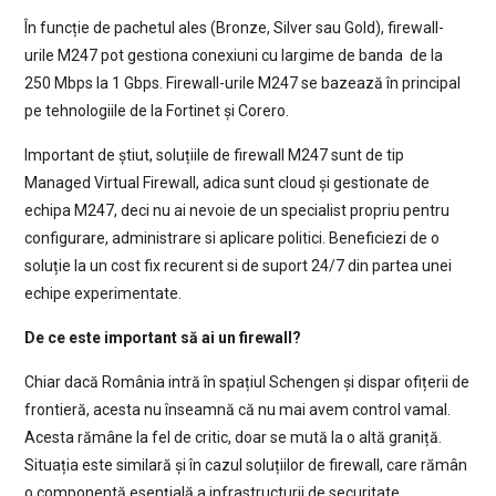
În funcție de pachetul ales (Bronze, Silver sau Gold), firewall-
urile M247 pot gestiona conexiuni cu largime de banda de la
250 Mbps la 1 Gbps. Firewall-urile M247 se bazează în principal
pe tehnologiile de la Fortinet și Corero.
Important de știut, soluțiile de firewall M247 sunt de tip
Managed Virtual Firewall, adica sunt cloud și gestionate de
echipa M247, deci nu ai nevoie de un specialist propriu pentru
configurare, administrare si aplicare politici. Beneficiezi de o
soluție la un cost fix recurent si de suport 24/7 din partea unei
echipe experimentate.
De ce este important să ai un firewall?
Chiar dacă România intră în spațiul Schengen și dispar ofițerii de
frontieră, acesta nu înseamnă că nu mai avem control vamal.
Acesta rămâne la fel de critic, doar se mută la o altă graniță.
Situația este similară și în cazul soluțiilor de firewall, care rămân
o componentă esențială a infrastructurii de securitate