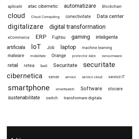
automatizare
atac cibernetic
aplicatii
Blockchain
cloud
Data center
conectivitate
Cloud Computing
digitalizare
digital transformation
ERP
gaming
Fujitsu
inteligenta
eCommerce
IoT
laptop
artificiala
Job
machine learning
Orange
malware
mobilitate
protectie date
ransomware
securitate
Securitate
retail
retea
SaaS
cibernetica
server
servicii IT
servicii
servicii cloud
smartphone
Software
stocare
smartwatch
sustenabilitate
switch
transformare digitala