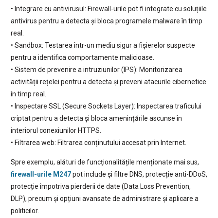
• Integrare cu antivirusul: Firewall-urile pot fi integrate cu soluțiile
antivirus pentru a detecta și bloca programele malware în timp
real.
• Sandbox: Testarea într-un mediu sigur a fișierelor suspecte
pentru a identifica comportamente malicioase.
• Sistem de prevenire a intruziunilor (IPS): Monitorizarea
activității rețelei pentru a detecta și preveni atacurile cibernetice
în timp real.
• Inspectare SSL (Secure Sockets Layer): Inspectarea traficului
criptat pentru a detecta și bloca amenințările ascunse în
interiorul conexiunilor HTTPS.
• Filtrarea web: Filtrarea conținutului accesat prin Internet.
Spre exemplu, alături de funcționalitățile menționate mai sus,
firewall-urile M247
pot include și filtre DNS, protecție anti-DDoS,
protecție împotriva pierderii de date (Data Loss Prevention,
DLP), precum și opțiuni avansate de administrare și aplicare a
politicilor.