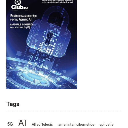
Tags
AI
5G
Allied Telesis
amenintari cibernetice
aplicatie