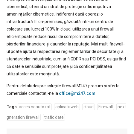
cibernetică, oferind un strat de protecție critic împotriva
amenințărilor cibernetice. Indiferent dacă operezi o
infrastructură IT on-premises, găzduită într-un centru de
colocare sau lucrezi 100% în cloud, utilizarea unui firewall
eficient poate reduce riscul de compromitere a datelor,
pierderilor financiare și daunelor la reputație. Mai mult, firewall-
ul poate ajuta la respectarea reglementărilor de securitate și a
standardelor industriale, cum ar fi GDPR sau PCI DSS, asigurând
că datele sensibile sunt protejate și că confidențialitatea
utilizatorilor este menținută.
Pentru detalii despre soluțiile firewall M247 precum și oferte
comerciale contactați-ne la
office@m247.com
Tags
acces neautozat
aplicatii web
cloud
Firewall
next
gneration firewall
trafic date