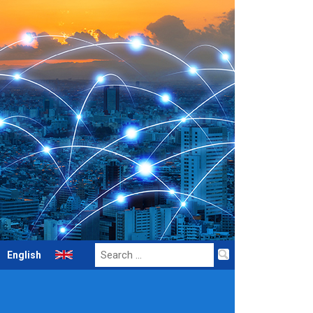
Search
English
for: