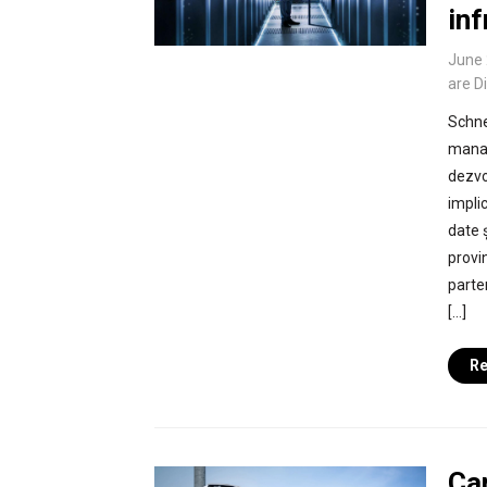
inf
June 
are D
Schnei
manag
dezvol
impli
date 
provin
parte
[…]
Re
Ca