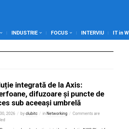
INDUSTRIE
FOCUS
INTERVIU
IT in 
uție integrată de la Axis:
erfoane, difuzoare și puncte de
ces sub aceeași umbrelă
30, 2026
by
clubitc
in
Networking
Comments are
led