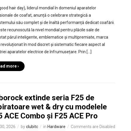
good hair day), liderul mondial în domeniul aparatelor
sionale de coafat, anunță o celebrare strategică a
stemului său complet și de înaltă performanță dedicat coafării.
este recunoscută la nivel mondial pentru plăcile sale de
ptat părul inteligente, emblematice și multipremiate, marca
 revoluționat în mod discret și sistematic fiecare aspect al
triei aparatelor electrice de înfrumusețare. Prin […]
ad more ›
borock extinde seria F25 de
piratoare wet & dry cu modelele
5 ACE Combo și F25 ACE Pro
30, 2026
by
clubitc
in
Hardware
Comments are Disabled