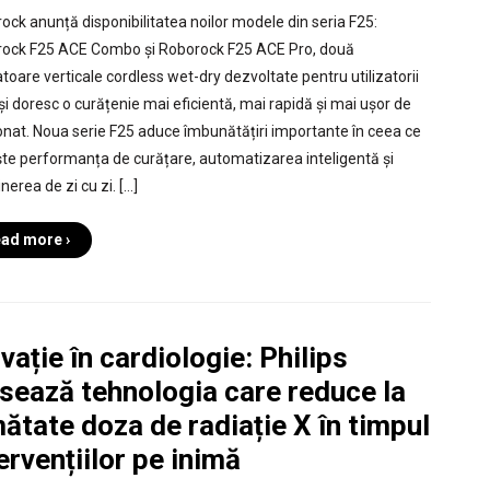
ock anunță disponibilitatea noilor modele din seria F25:
ock F25 ACE Combo și Roborock F25 ACE Pro, două
atoare verticale cordless wet-dry dezvoltate pentru utilizatorii
își doresc o curățenie mai eficientă, mai rapidă și mai ușor de
onat. Noua serie F25 aduce îmbunătățiri importante în ceea ce
ște performanța de curățare, automatizarea inteligentă și
inerea de zi cu zi. […]
ad more ›
vație în cardiologie: Philips
sează tehnologia care reduce la
ătate doza de radiație X în timpul
ervențiilor pe inimă