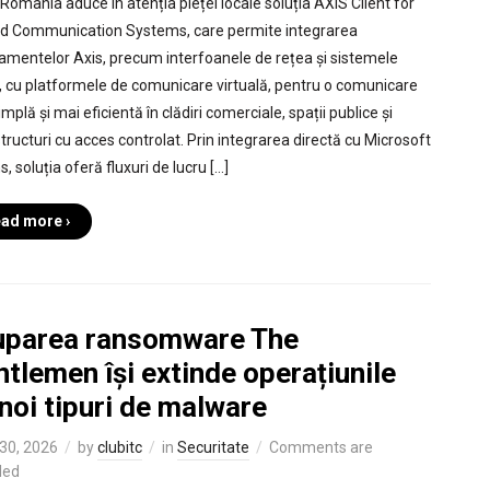
Romania aduce în atenția pieței locale soluția AXIS Client for
ed Communication Systems, care permite integrarea
amentelor Axis, precum interfoanele de rețea și sistemele
, cu platformele de comunicare virtuală, pentru o comunicare
mplă și mai eficientă în clădiri comerciale, spații publice și
structuri cu acces controlat. Prin integrarea directă cu Microsoft
 soluția oferă fluxuri de lucru […]
ad more ›
uparea ransomware The
tlemen își extinde operațiunile
noi tipuri de malware
30, 2026
by
clubitc
in
Securitate
Comments are
led