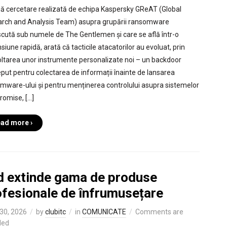
ă cercetare realizată de echipa Kaspersky GReAT (Global
rch and Analysis Team) asupra grupării ransomware
cută sub numele de The Gentlemen și care se află într-o
iune rapidă, arată că tacticile atacatorilor au evoluat, prin
ltarea unor instrumente personalizate noi – un backdoor
put pentru colectarea de informații înainte de lansarea
mware-ului și pentru menținerea controlului asupra sistemelor
omise, […]
ad more ›
d extinde gama de produse
ofesionale de înfrumusețare
30, 2026
by
clubitc
in
COMUNICATE
Comments are
led