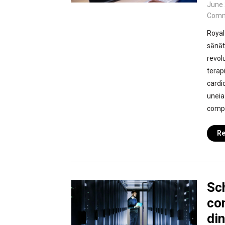
June 
Comm
Royal
sănăt
revol
terap
cardi
uneia
compr
Re
Sc
con
din