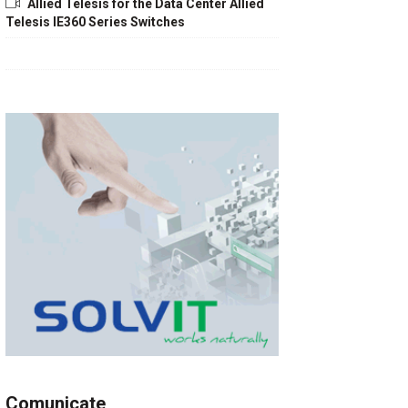
Allied Telesis for the Data Center Allied
Telesis IE360 Series Switches
Comunicate