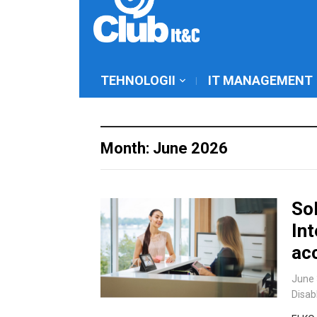
TEHNOLOGII
IT MANAGEMENT
Month: June 2026
Sol
Int
ac
June 
Disab