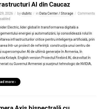
rastructuri AI din Caucaz
29, 2026
by
clubitc
in
Data Center / Storage
Comments
isabled
der Electric, lider global în transformarea digitală a
ementului energiei și automatizării, își consolidează rolul în
tarea infrastructurilor critice pentru inteligența artificială, prin
carea într-un proiect de referință: construcția unui centru de
și supercomputer AI de ultimă generație în Armenia, în
cia Kotayk. English version Proiectul Firebird AI, dezvoltat în
neriat cu Guvernul Armeniei și susținut tehnologic de NVIDIA,
ad more ›
mera Axis bispectrală cu