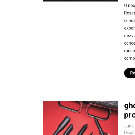
O nou
Resea
cunos
expans
dezvo
conce
ranso
compr
Re
gh
pr
June 
Disab