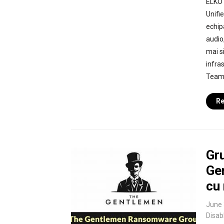
ELKO 
Unifi
echip
audio
mai si
infra
Teams,
Re
Gr
Gen
cu 
June 
Disab