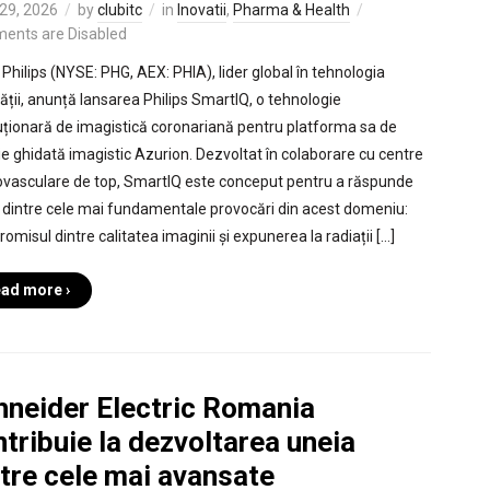
29, 2026
by
clubitc
in
Inovatii
,
Pharma & Health
ents are Disabled
 Philips (NYSE: PHG, AEX: PHIA), lider global în tehnologia
ății, anunță lansarea Philips SmartIQ, o tehnologie
uționară de imagistică coronariană pentru platforma sa de
ie ghidată imagistic Azurion. Dezvoltat în colaborare cu centre
ovasculare de top, SmartIQ este conceput pentru a răspunde
 dintre cele mai fundamentale provocări din acest domeniu:
omisul dintre calitatea imaginii și expunerea la radiații […]
ad more ›
hneider Electric Romania
tribuie la dezvoltarea uneia
tre cele mai avansate