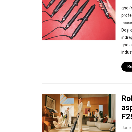
ghd (
profe
ecosi
Deși 
îndre
ghd a
indus
Re
Ro
as
F2
June 