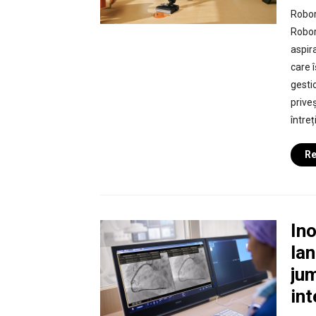
Robor
Robor
aspir
care 
gesti
prive
întreț
Re
Ino
lan
jum
int