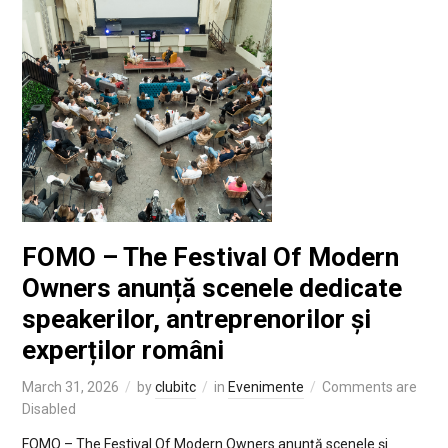
FOMO – The Festival Of Modern
Owners anunță scenele dedicate
speakerilor, antreprenorilor și
experților români
March 31, 2026
by
clubitc
in
Evenimente
Comments are
Disabled
FOMO – The Festival Of Modern Owners anunță scenele și