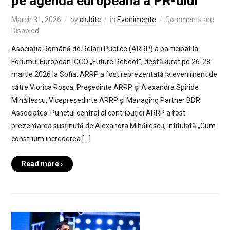
pe agenda europeană a PR-ului
March 31, 2026
by
clubitc
in
Evenimente
Comments are
Disabled
Asociația Română de Relații Publice (ARRP) a participat la
Forumul European ICCO „Future Reboot”, desfășurat pe 26-28
martie 2026 la Sofia. ARRP a fost reprezentată la eveniment de
către Viorica Roșca, Președinte ARRP, și Alexandra Spiride
Mihăilescu, Vicepreședinte ARRP și Managing Partner BDR
Associates. Punctul central al contribuției ARRP a fost
prezentarea susținută de Alexandra Mihăilescu, intitulată „Cum
construim încrederea […]
Read more ›