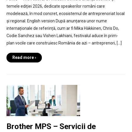
temele ediției 2026, dedicate speakerilor români care
modelează, în mod concret, ecosistemul de antreprenoriat local
și regional. English version După anunțarea unor nume
internaționale de referință, cum ar fi Mika Häkkinen, Chris Do,
Codie Sanchez sau Vishen Lakhiani, festivalul aduce în prim-
plan vocile care construiesc România de azi – antreprenori, […]
Read more ›
Brother MPS – Servicii de