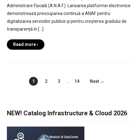
Administrare Fiscală (A.N.A.F.). Lansarea platformei electronice
demonstrează preocuparea continuă a ANAF pentru
digitalizarea serviciilor publice și pentru creșterea gradului de
transparență în […]
Read more ›
1
2
3
…
14
Next →
NEW! Catalog Infrastructure & Cloud 2026