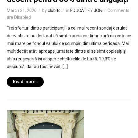
March 31, 2026
by
clubitc
in
EDUCATIE / JOB
Comments
are Disabled
Trei sferturi dintre participanții la cel mai recent sondaj derulat
de eJobs.ro au declarat că simt o presiune financiară din ce în ce
mai mare pe fondul valului de scumpiri din ultima perioadă. Mai
mult decât atât, aproape jumătate dintre ei se simt copleșiți și
abia reușesc să își acopere cheltuielile de bază. 19,3% se
descurcă, dar au fost nevoiți […]
Read more ›