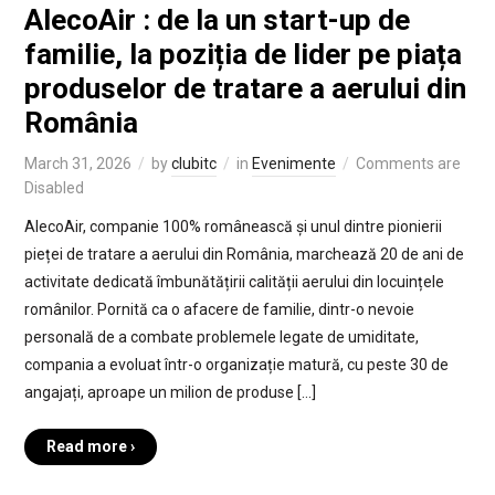
AlecoAir : de la un start-up de
familie, la poziția de lider pe piața
produselor de tratare a aerului din
România
March 31, 2026
by
clubitc
in
Evenimente
Comments are
Disabled
AlecoAir, companie 100% românească și unul dintre pionierii
pieței de tratare a aerului din România, marchează 20 de ani de
activitate dedicată îmbunătățirii calității aerului din locuințele
românilor. Pornită ca o afacere de familie, dintr-o nevoie
personală de a combate problemele legate de umiditate,
compania a evoluat într-o organizație matură, cu peste 30 de
angajați, aproape un milion de produse […]
Read more ›