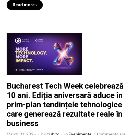
Read more ›
Bucharest Tech Week celebrează
10 ani. Ediția aniversară aduce în
prim-plan tendințele tehnologice
care generează rezultate reale în
business
March 31, 2026
by
clubitc
in
Evenimente
Comments are