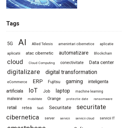
Tags
AI
5G
Allied Telesis
amenintari cibernetice
aplicatie
automatizare
atac cibernetic
aplicatii
Blockchain
cloud
Data center
conectivitate
Cloud Computing
digitalizare
digital transformation
ERP
gaming
Fujitsu
inteligenta
eCommerce
IoT
laptop
artificiala
Job
machine learning
Orange
malware
mobilitate
protectie date
ransomware
securitate
Securitate
retail
retea
SaaS
cibernetica
server
servicii IT
servicii
servicii cloud