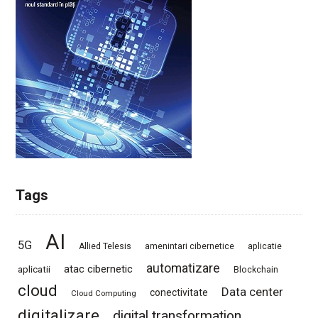
Tags
AI
5G
Allied Telesis
amenintari cibernetice
aplicatie
automatizare
atac cibernetic
aplicatii
Blockchain
cloud
Data center
conectivitate
Cloud Computing
digitalizare
digital transformation