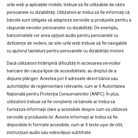
urile web și aplicațiile mobile, trebuie să fie utilizabile de către
persoanele cu dizabilități. Utilizatorii ar trebui să fie informați că
băncile sunt obligate să adapteze serviciile și produsele pentru a
răspunde nevoilor persoanelor cu dizabilități. De exemplu,
bancomatele vor avea opțiuni audio pentru persoanele cu
deficiențe de vedere, iar site-urile web trebuie să fie navigabile
cu ajutorul tastaturii pentru persoanele cu dizabilități motorii.
Dacă utilizatorii întâmpină dificultăți în accesarea serviciilor
bancare din cauza lipsei de accesibilitate, au dreptul de a
depune plângeri. Acestea pot fi adresate direct băncii sau
autorităților de reglementare relevante, cum ar fi Autoritatea
Națională pentru Protecția Consumatorilor (ANPC). În plus,
utilizatorii trebuie să fie conștienți că băncile ar trebui să
furnizeze informații clare și accesibile despre cum să utilizeze
serviciile și produsele lor. Aceste informații ar trebui să fie
disponibile în formate accesibile, cum ar fi texte ușor de citit,
instrucțiuni audio sau videoclipuri subtitrate.