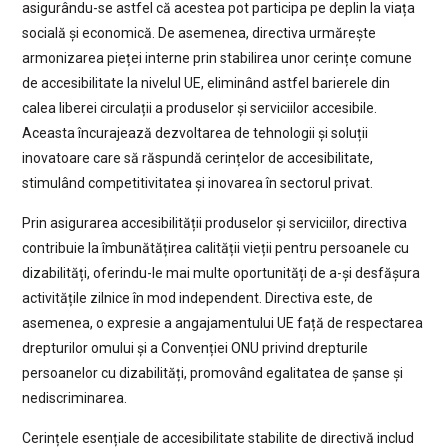
asigurându-se astfel că acestea pot participa pe deplin la viața
socială și economică. De asemenea, directiva urmărește
armonizarea pieței interne prin stabilirea unor cerințe comune
de accesibilitate la nivelul UE, eliminând astfel barierele din
calea liberei circulații a produselor și serviciilor accesibile.
Aceasta încurajează dezvoltarea de tehnologii și soluții
inovatoare care să răspundă cerințelor de accesibilitate,
stimulând competitivitatea și inovarea în sectorul privat.
Prin asigurarea accesibilității produselor și serviciilor, directiva
contribuie la îmbunătățirea calității vieții pentru persoanele cu
dizabilități, oferindu-le mai multe oportunități de a-și desfășura
activitățile zilnice în mod independent. Directiva este, de
asemenea, o expresie a angajamentului UE față de respectarea
drepturilor omului și a Convenției ONU privind drepturile
persoanelor cu dizabilități, promovând egalitatea de șanse și
nediscriminarea.
Cerințele esențiale de accesibilitate stabilite de directivă includ