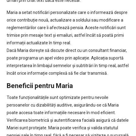
uman prin chat text dacă este necesar.
Maria a setat notificări personalizate care o informează despre
orice contribuție nouă, actualizare a soldului sau modificare a
reglementărilor care îi afectează pensia. Aceste notificări sunt
trimise prin mesaje text și emailuri, astfel încât să poată primi
informații actualizate în timp real.
Dacă Maria dorește să discute direct cu un consultant financiar,
poate programa un apel video prin aplicație. Aplicația suportă
interpretarea în limbajul semnelor și subtitrări în timp real, astfel
încât orice informație complexă să fie clar transmisă.
Beneficii pentru Maria
Toate funcționalitățile sunt optimizate pentru nevoile
persoanelor cu dizabilități auditive, asigurându-se că Maria
poate accesa toate informațiile necesare în mod eficient.
Verificarea biometrică și autentificarea facială asigură că datele
Mariei sunt protejate. Maria poate verifica și valida statutul
pensiei sale în timp real, fără a fi necesar să viziteze o sucursală