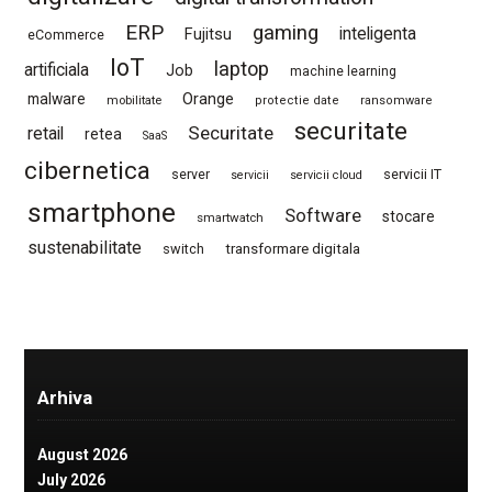
ERP
gaming
Fujitsu
inteligenta
eCommerce
IoT
laptop
artificiala
Job
machine learning
Orange
malware
mobilitate
protectie date
ransomware
securitate
Securitate
retail
retea
SaaS
cibernetica
server
servicii IT
servicii
servicii cloud
smartphone
Software
stocare
smartwatch
sustenabilitate
switch
transformare digitala
Arhiva
August 2026
July 2026