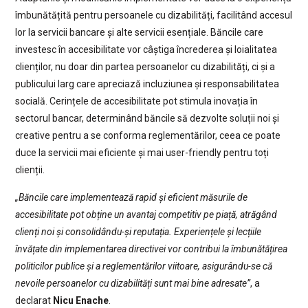
îmbunătățită pentru persoanele cu dizabilități, facilitând accesul
lor la servicii bancare și alte servicii esențiale. Băncile care
investesc în accesibilitate vor câștiga încrederea și loialitatea
clienților, nu doar din partea persoanelor cu dizabilități, ci și a
publicului larg care apreciază incluziunea și responsabilitatea
socială. Cerințele de accesibilitate pot stimula inovația în
sectorul bancar, determinând băncile să dezvolte soluții noi și
creative pentru a se conforma reglementărilor, ceea ce poate
duce la servicii mai eficiente și mai user-friendly pentru toți
clienții.
„Băncile care implementează rapid și eficient măsurile de
accesibilitate pot obține un avantaj competitiv pe piață, atrăgând
clienți noi și consolidându-și reputația. Experiențele și lecțiile
învățate din implementarea directivei vor contribui la îmbunătățirea
politicilor publice și a reglementărilor viitoare, asigurându-se că
nevoile persoanelor cu dizabilități sunt mai bine adresate”
, a
declarat
Nicu Enache
.