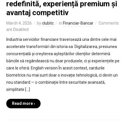
redefinită, experiență premium și
avantaj competitiv
March 4, 2026
by
clubitc
in
Financiar-Bancar
Comments
are Disabled
Industria serviciilor financiare traversează una dintre cele mai
accelerate transformări din istoria sa. Digitalizarea, presiunea
concurențială și creșterea așteptărilor clienților determină
băncile să regândească nu doar produsele, ci și experiențele pe
care le oferă. English version În acest context, cardurile
biometrice nu mai sunt doar o inovație tehnologică, ci devin un
nou standard — o combinație între securitate avansată,
simplitate […]
Read more ›