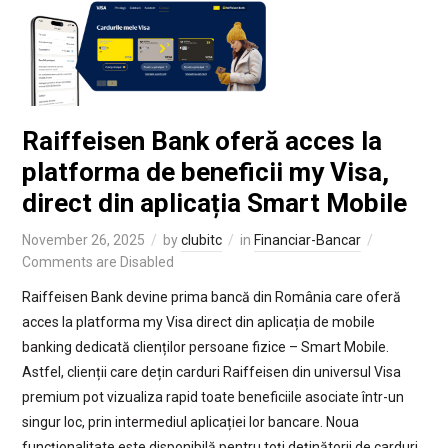
Raiffeisen Bank oferă acces la
platforma de beneficii my Visa,
direct din aplicația Smart Mobile
November 26, 2025
by
clubitc
in
Financiar-Bancar
Comments are Disabled
Raiffeisen Bank devine prima bancă din România care oferă
acces la platforma my Visa direct din aplicația de mobile
banking dedicată clienților persoane fizice – Smart Mobile.
Astfel, clienții care dețin carduri Raiffeisen din universul Visa
premium pot vizualiza rapid toate beneficiile asociate într-un
singur loc, prin intermediul aplicației lor bancare. Noua
funcționalitate este disponibilă pentru toți deținătorii de carduri