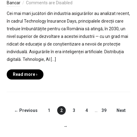
Bancar
Comments are Disabled
Cei mai mari jucători din industria asigurărilor au analizat recent,
în cadrul Technology Insurance Days, principalele direcții care
trebuie îmbunătățite pentru ca România să atingă, în 2030, un
nivel superior de dezvoltare a acestei industrii — cu un grad mai
ridicat de educație și de conștientizare a nevoii de protecție
individuală. Asigurările în era inteligenței artificiale. Distribuția
digitală. Tehnologie, AI […]
Read more ›
← Previous
1
2
3
4
…
39
Next
→