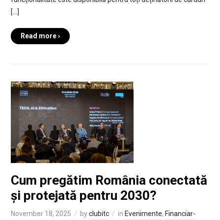
[…]
Read more ›
Cum pregătim România conectată
și protejată pentru 2030?
November 18, 2025
by
clubitc
in
Evenimente
,
Financiar-