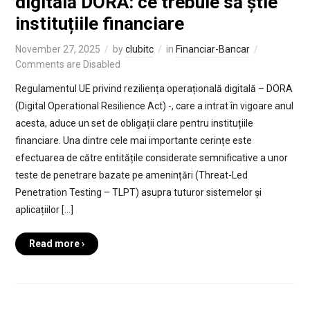
digitală DORA: ce trebuie să știe
instituțiile financiare
November 27, 2025
by
clubitc
in
Financiar-Bancar
Comments are Disabled
Regulamentul UE privind reziliența operațională digitală – DORA
(Digital Operational Resilience Act) -, care a intrat în vigoare anul
acesta, aduce un set de obligații clare pentru instituțiile
financiare. Una dintre cele mai importante cerințe este
efectuarea de către entitățile considerate semnificative a unor
teste de penetrare bazate pe amenințări (Threat-Led
Penetration Testing – TLPT) asupra tuturor sistemelor și
aplicațiilor […]
Read more ›