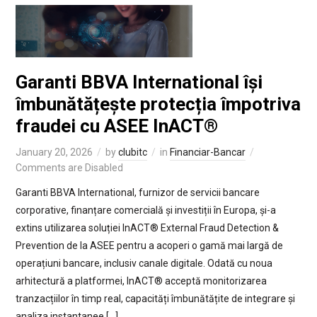
Garanti BBVA International își
îmbunătățește protecția împotriva
fraudei cu ASEE InACT®
January 20, 2026
by
clubitc
in
Financiar-Bancar
Comments are Disabled
Garanti BBVA International, furnizor de servicii bancare
corporative, finanțare comercială și investiții în Europa, și-a
extins utilizarea soluției InACT® External Fraud Detection &
Prevention de la ASEE pentru a acoperi o gamă mai largă de
operațiuni bancare, inclusiv canale digitale. Odată cu noua
arhitectură a platformei, InACT® acceptă monitorizarea
tranzacțiilor în timp real, capacități îmbunătățite de integrare și
analiza instantanee […]