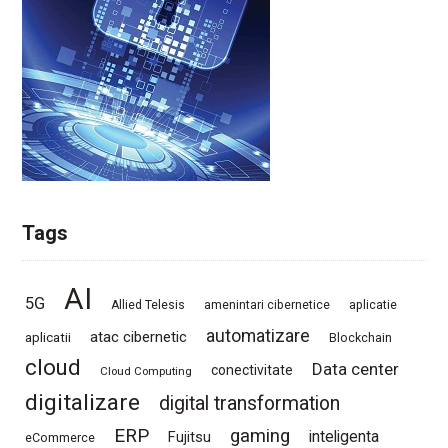
Tags
AI
5G
Allied Telesis
amenintari cibernetice
aplicatie
automatizare
atac cibernetic
aplicatii
Blockchain
cloud
Data center
conectivitate
Cloud Computing
digitalizare
digital transformation
ERP
gaming
Fujitsu
inteligenta
eCommerce