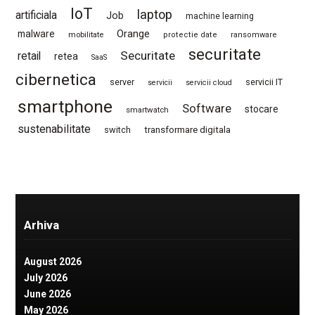
IoT
laptop
artificiala
Job
machine learning
Orange
malware
mobilitate
protectie date
ransomware
securitate
Securitate
retail
retea
SaaS
cibernetica
server
servicii IT
servicii
servicii cloud
smartphone
Software
stocare
smartwatch
sustenabilitate
switch
transformare digitala
Arhiva
August 2026
July 2026
June 2026
May 2026