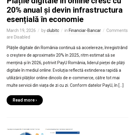
Plățile digitale în online cresc cu
20% anual și devin infrastructura
esențială în economie
March 19, 2026
by
clubitc
in
Financiar-Bancar
Comments
are Disabled
Plățile digitale din România continuă să accelereze, înregistrând
o creștere de aproximativ 20% în 2025, ritm estimat să se
mențină și în 2026, potrivit PayU România, liderul pieței de plăți
digitale în mediul online. Evoluția reflectă extinderea rapidă a
utilizării plăților online dincolo de e-commerce, către tot mai
multe servicii din viața de zi cu zi. Conform datelor PayU, în […]
Read more ›