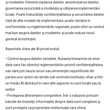
și modelelor folosind criptarea datelor, anonimizarea datelor,
guvernarea securizată a modelului și utilizarea implementării
locale. Poate îmbunătăți confidențialitatea și securitatea datelor
față de alte modele de implementare, poate rămâne în
conformitate cu reglementările regionale, poate oferi un control
mai bun asupra datelor și modelelor și poate reduce riscul
general al instituției.
Aspectele cheie ale AI privat includ:
• Control asupra datelor sensibile. Aceasta înseamnă că orice
date care fac obiectul reglementărilor privind confidențialitatea
sau care pot cauza riscuri sau amenințări nejustificate din
partea unor actori răi rămân sub controlul instituției, chiar și într-
un mediu AI distribuit în care alte aspecte nu sunt locale sau la
sediul.
• Protejarea diferențierii competitive. Într-o industrie precum
băncile de investiții, informațiile despre date sunt complexe și
sunt protejate ca proprietate intelectuală care oferă