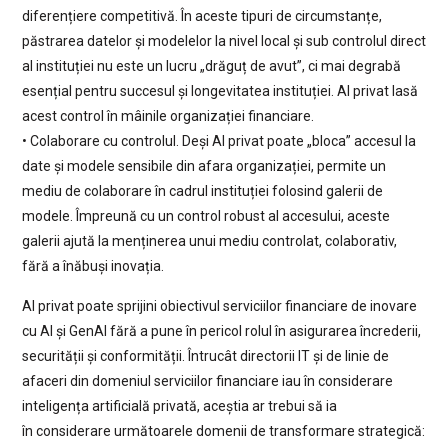
diferențiere competitivă. În aceste tipuri de circumstanțe,
păstrarea datelor și modelelor la nivel local și sub controlul direct
al instituției nu este un lucru „drăguț de avut”, ci mai degrabă
esențial pentru succesul și longevitatea instituției. AI privat lasă
acest control în mâinile organizației financiare.
• Colaborare cu controlul. Deși AI privat poate „bloca” accesul la
date și modele sensibile din afara organizației, permite un
mediu de colaborare în cadrul instituției folosind galerii de
modele. Împreună cu un control robust al accesului, aceste
galerii ajută la menținerea unui mediu controlat, colaborativ,
fără a înăbuși inovația.
AI privat poate sprijini obiectivul serviciilor financiare de inovare
cu AI și GenAI fără a pune în pericol rolul în asigurarea încrederii,
securității și conformității. Întrucât directorii IT și de linie de
afaceri din domeniul serviciilor financiare iau în considerare
inteligența artificială privată, aceștia ar trebui să ia
în considerare următoarele domenii de transformare strategică: