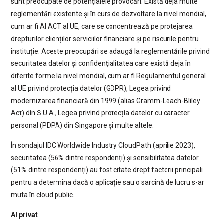
sunt preocupate de potențialele provocări. Există deja multe
reglementări existente și în curs de dezvoltare la nivel mondial,
cum ar fi AI ACT al UE, care se concentrează pe protejarea
drepturilor clienților serviciilor financiare și pe riscurile pentru
instituție. Aceste preocupări se adaugă la reglementările privind
securitatea datelor și confidențialitatea care există deja în
diferite forme la nivel mondial, cum ar fi Regulamentul general
al UE privind protecția datelor (GDPR), Legea privind
modernizarea financiară din 1999 (alias Gramm-Leach-Bliley
Act) din S.U.A., Legea privind protecția datelor cu caracter
personal (PDPA) din Singapore și multe altele.
În sondajul IDC Worldwide Industry CloudPath (aprilie 2023),
securitatea (56% dintre respondenți) și sensibilitatea datelor
(51% dintre respondenți) au fost citate drept factorii principali
pentru a determina dacă o aplicație sau o sarcină de lucru s-ar
muta în cloud public.
AI privat