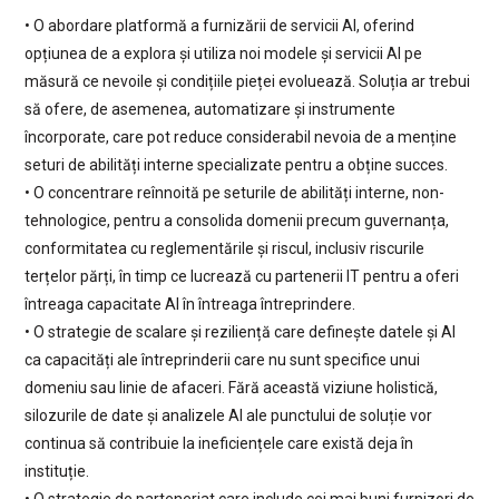
• O abordare platformă a furnizării de servicii AI, oferind
opțiunea de a explora și utiliza noi modele și servicii AI pe
măsură ce nevoile și condițiile pieței evoluează. Soluția ar trebui
să ofere, de asemenea, automatizare și instrumente
încorporate, care pot reduce considerabil nevoia de a menține
seturi de abilități interne specializate pentru a obține succes.
• O concentrare reînnoită pe seturile de abilități interne, non-
tehnologice, pentru a consolida domenii precum guvernanța,
conformitatea cu reglementările și riscul, inclusiv riscurile
terțelor părți, în timp ce lucrează cu partenerii IT pentru a oferi
întreaga capacitate AI în întreaga întreprindere.
• O strategie de scalare și reziliență care definește datele și AI
ca capacități ale întreprinderii care nu sunt specifice unui
domeniu sau linie de afaceri. Fără această viziune holistică,
silozurile de date și analizele AI ale punctului de soluție vor
continua să contribuie la ineficiențele care există deja în
instituție.
• O strategie de parteneriat care include cei mai buni furnizori de