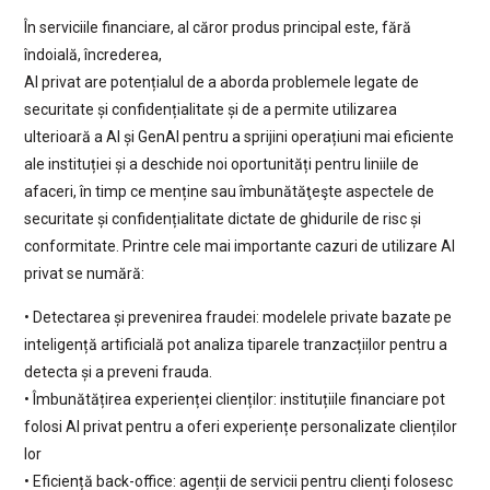
În serviciile financiare, al căror produs principal este, fără
îndoială, încrederea,
AI privat are potențialul de a aborda problemele legate de
securitate și confidențialitate și de a permite utilizarea
ulterioară a AI și GenAI pentru a sprijini operațiuni mai eficiente
ale instituției și a deschide noi oportunități pentru liniile de
afaceri, în timp ce menține sau îmbunătăţeşte aspectele de
securitate și confidențialitate dictate de ghidurile de risc și
conformitate. Printre cele mai importante cazuri de utilizare AI
privat se numără:
• Detectarea și prevenirea fraudei: modelele private bazate pe
inteligență artificială pot analiza tiparele tranzacțiilor pentru a
detecta și a preveni frauda.
• Îmbunătățirea experienței clienților: instituțiile financiare pot
folosi AI privat pentru a oferi experiențe personalizate clienților
lor
• Eficiență back-office: agenții de servicii pentru clienți folosesc