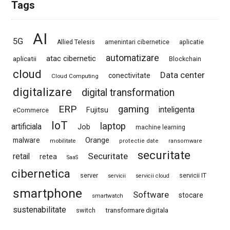
Tags
AI
5G
Allied Telesis
amenintari cibernetice
aplicatie
automatizare
atac cibernetic
aplicatii
Blockchain
cloud
Data center
conectivitate
Cloud Computing
digitalizare
digital transformation
ERP
gaming
Fujitsu
inteligenta
eCommerce
IoT
laptop
artificiala
Job
machine learning
Orange
malware
mobilitate
protectie date
ransomware
securitate
Securitate
retail
retea
SaaS
cibernetica
server
servicii IT
servicii
servicii cloud
smartphone
Software
stocare
smartwatch
sustenabilitate
switch
transformare digitala