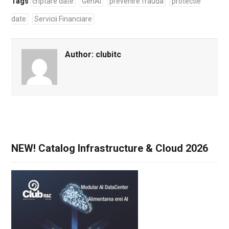
Tags
criptare date
GenAI
prevenire frauda
protectie
date
Servicii Financiare
Author:
clubitc
NEW! Catalog Infrastructure & Cloud 2026