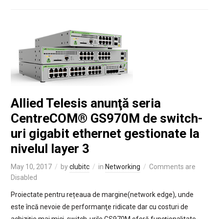
Allied Telesis anunţă seria
CentreCOM® GS970M de switch-
uri gigabit ethernet gestionate la
nivelul layer 3
May 10, 2017
by
clubitc
in
Networking
Comments are
Disabled
Proiectate pentru rețeaua de margine(network edge), unde
este încă nevoie de performanţe ridicate dar cu costuri de
achiziţie mai mici, switch-urile GS970M oferă funcţionalitate