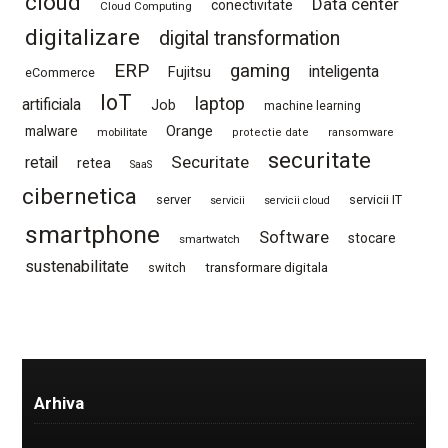
cloud
Data center
conectivitate
Cloud Computing
digitalizare
digital transformation
ERP
gaming
Fujitsu
inteligenta
eCommerce
IoT
laptop
artificiala
Job
machine learning
Orange
malware
mobilitate
protectie date
ransomware
securitate
Securitate
retail
retea
SaaS
cibernetica
server
servicii IT
servicii
servicii cloud
smartphone
Software
stocare
smartwatch
sustenabilitate
switch
transformare digitala
Arhiva