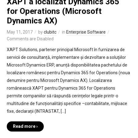
XAPT a localizat Dynamics 365
for Operations (Microsoft
Dynamics AX)
May 11, 2017
by
clubitc
in
Enterprise Software
Comments are Disabled
XAPT Solutions, partener principal Microsoft în furnizarea de
servicii de consultanță, implementare și dezvoltare a soluţiilor
Microsoft Dynamics ERP, anunță disponibilitatea pachetului de
localizare românesc pentru Dynamics 365 for Operations (noua
denumire pentru Microsoft Dynamics AX). Localizarea
românească XAPT pentru Dynamics 365 for Operations
permite companiilor să răspundă cerințelor legale printr-o
multitudine de funcționalități specifice –contabilitate, mijloace
fixe, declarații (INTRASTAT, […]
Read more ›