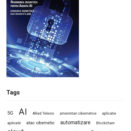
Tags
AI
5G
Allied Telesis
amenintari cibernetice
aplicatie
automatizare
atac cibernetic
aplicatii
Blockchain