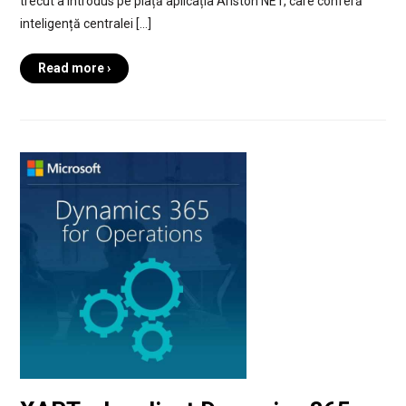
trecut a introdus pe piață aplicația Ariston NET, care conferă
inteligență centralei […]
Read more ›