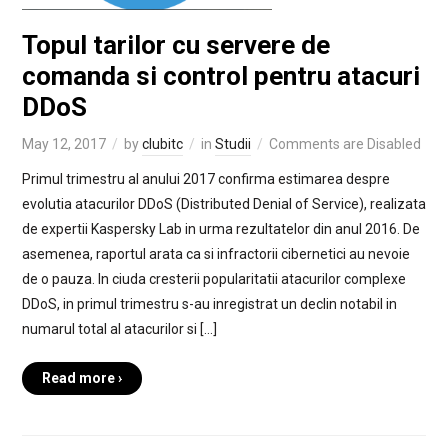
Topul tarilor cu servere de
comanda si control pentru atacuri
DDoS
May 12, 2017
by
clubitc
in
Studii
Comments are Disabled
Primul trimestru al anului 2017 confirma estimarea despre
evolutia atacurilor DDoS (Distributed Denial of Service), realizata
de expertii Kaspersky Lab in urma rezultatelor din anul 2016. De
asemenea, raportul arata ca si infractorii cibernetici au nevoie
de o pauza. In ciuda cresterii popularitatii atacurilor complexe
DDoS, in primul trimestru s-au inregistrat un declin notabil in
numarul total al atacurilor si […]
Read more ›