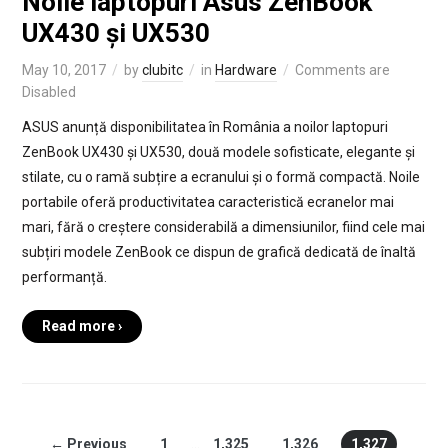
Noile laptopuri Asus ZenBook
UX430 și UX530
May 10, 2017
by
clubitc
in
Hardware
Comments are
Disabled
ASUS anunță disponibilitatea în România a noilor laptopuri
ZenBook UX430 și UX530, două modele sofisticate, elegante și
stilate, cu o ramă subțire a ecranului și o formă compactă. Noile
portabile oferă productivitatea caracteristică ecranelor mai
mari, fără o creștere considerabilă a dimensiunilor, fiind cele mai
subțiri modele ZenBook ce dispun de grafică dedicată de înaltă
performanță.
Read more ›
← Previous
1
…
1,325
1,326
1,327