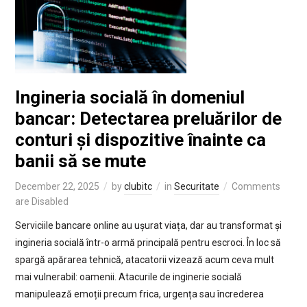
Ingineria socială în domeniul
bancar: Detectarea preluărilor de
conturi și dispozitive înainte ca
banii să se mute
December 22, 2025
by
clubitc
in
Securitate
Comments
are Disabled
Serviciile bancare online au ușurat viața, dar au transformat și
ingineria socială într-o armă principală pentru escroci. În loc să
spargă apărarea tehnică, atacatorii vizează acum ceva mult
mai vulnerabil: oamenii. Atacurile de inginerie socială
manipulează emoții precum frica, urgența sau încrederea