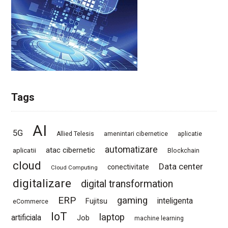
Tags
AI
5G
Allied Telesis
amenintari cibernetice
aplicatie
automatizare
atac cibernetic
aplicatii
Blockchain
cloud
Data center
conectivitate
Cloud Computing
digitalizare
digital transformation
ERP
gaming
Fujitsu
inteligenta
eCommerce
IoT
laptop
artificiala
Job
machine learning