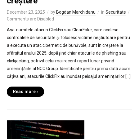
creștere
December 23, 2025
by
Bogdan Marchidanu
in
Securitate
Comments are Disabled
Așa-numitele atacuri ClickFix sau ClearFake, care ocolesc
controalele de securitate și folosesc victime neștiutoare pentru
a executa un atac cibernetic de bunăvoie, sunt în creștere la
sfârșitul anului 2025, depășind chiar atacurile de phishing sau
clickjacking, potrivit celui mai recent raport lunar privind
amenințările al NCC Group. Identificate pentru prima dată acum
câțiva ani, atacurile ClickFix au inundat peisajul amenințărilor […]
Read more ›