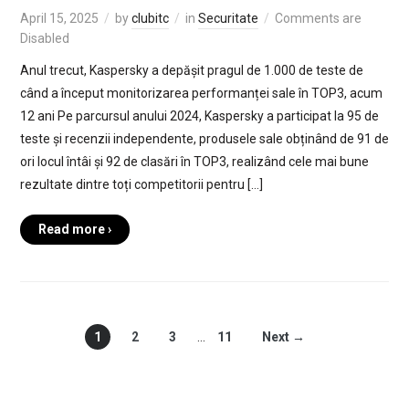
April 15, 2025
by
clubitc
in
Securitate
Comments are
Disabled
Anul trecut, Kaspersky a depășit pragul de 1.000 de teste de
când a început monitorizarea performanței sale în TOP3, acum
12 ani Pe parcursul anului 2024, Kaspersky a participat la 95 de
teste și recenzii independente, produsele sale obținând de 91 de
ori locul întâi și 92 de clasări în TOP3, realizând cele mai bune
rezultate dintre toți competitorii pentru […]
Read more ›
1
2
3
…
11
Next →