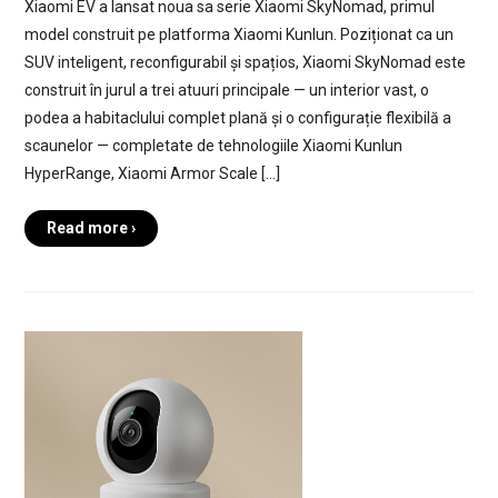
Xiaomi EV a lansat noua sa serie Xiaomi SkyNomad, primul
model construit pe platforma Xiaomi Kunlun. Poziționat ca un
SUV inteligent, reconfigurabil și spațios, Xiaomi SkyNomad este
construit în jurul a trei atuuri principale — un interior vast, o
podea a habitaclului complet plană și o configurație flexibilă a
scaunelor — completate de tehnologiile Xiaomi Kunlun
HyperRange, Xiaomi Armor Scale […]
Read more ›