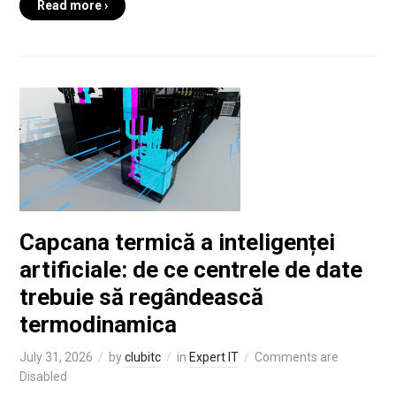
Read more ›
Capcana termică a inteligenței
artificiale: de ce centrele de date
trebuie să regândească
termodinamica
July 31, 2026
by
clubitc
in
Expert IT
Comments are
Disabled