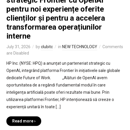
pentru noi experiențe oferite
clienților și pentru a accelera
transformarea operațiunilor
interne
July 31, 2026
by
clubitc
in
NEW TECHNOLOGY
Comments
are Disabled
HP Inc. (NYSE: HPQ) a anunțat un parteneriat strategic cu
OpenAI, integrând platforma Frontier în inițiativele sale globale
dedicate Future of Work. „Alături de OpenAI avem
oportunitatea de a regândi fundamental modul în care
inteligența artificială poate oferi rezultate mai bune. Prin
utilizarea platformei Frontier, HP intenționează să creeze o
experiență unitară în toate […]
Read more ›