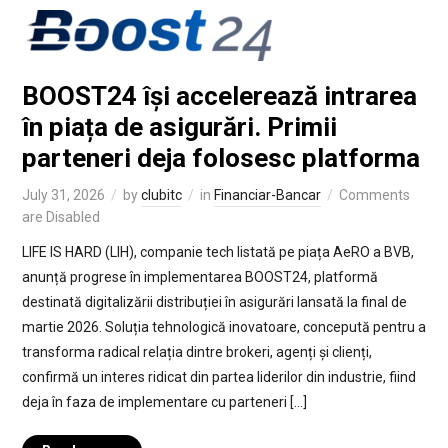
BOOST24 își accelerează intrarea
în piața de asigurări. Primii
parteneri deja folosesc platforma
July 31, 2026
by
clubitc
in
Financiar-Bancar
Comments
are Disabled
LIFE IS HARD (LIH), companie tech listată pe piața AeRO a BVB,
anunță progrese în implementarea BOOST24, platformă
destinată digitalizării distribuției în asigurări lansată la final de
martie 2026. Soluția tehnologică inovatoare, concepută pentru a
transforma radical relația dintre brokeri, agenți și clienți,
confirmă un interes ridicat din partea liderilor din industrie, fiind
deja în faza de implementare cu parteneri […]