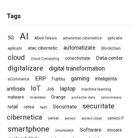
Tags
AI
5G
Allied Telesis
amenintari cibernetice
aplicatie
automatizare
atac cibernetic
aplicatii
Blockchain
cloud
Data center
conectivitate
Cloud Computing
digitalizare
digital transformation
ERP
gaming
Fujitsu
inteligenta
eCommerce
IoT
laptop
artificiala
Job
machine learning
Orange
malware
mobilitate
protectie date
ransomware
securitate
Securitate
retail
retea
SaaS
cibernetica
server
servicii IT
servicii
servicii cloud
smartphone
Software
stocare
smartwatch