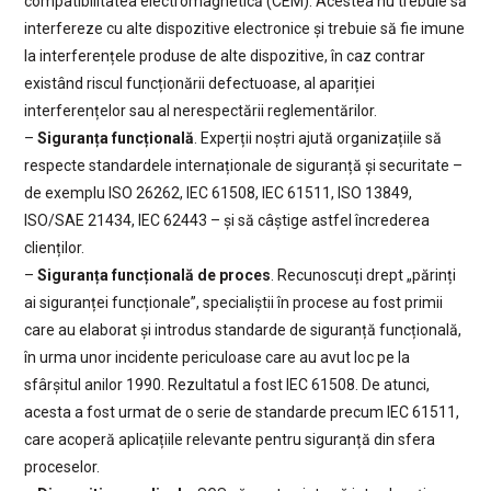
compatibilitatea electromagnetică (CEM). Acestea nu trebuie să
interfereze cu alte dispozitive electronice și trebuie să fie imune
la interferențele produse de alte dispozitive, în caz contrar
existând riscul funcționării defectuoase, al apariției
interferențelor sau al nerespectării reglementărilor.
–
Siguranța funcțională
. Experții noștri ajută organizațiile să
respecte standardele internaționale de siguranță și securitate –
de exemplu ISO 26262, IEC 61508, IEC 61511, ISO 13849,
ISO/SAE 21434, IEC 62443 – și să câștige astfel încrederea
clienților.
–
Siguranța funcțională de proces
. Recunoscuți drept „părinți
ai siguranței funcționale”, specialiștii în procese au fost primii
care au elaborat și introdus standarde de siguranță funcțională,
în urma unor incidente periculoase care au avut loc pe la
sfârșitul anilor 1990. Rezultatul a fost IEC 61508. De atunci,
acesta a fost urmat de o serie de standarde precum IEC 61511,
care acoperă aplicațiile relevante pentru siguranță din sfera
proceselor.