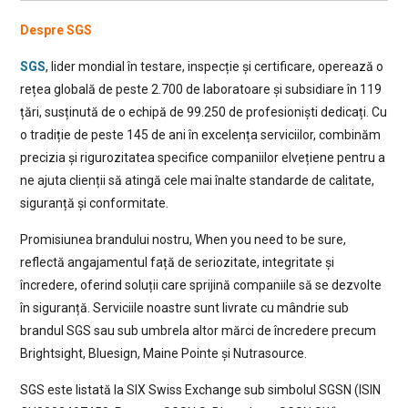
Despre SGS
SGS
, lider mondial în testare, inspecție și certificare, operează o
rețea globală de peste 2.700 de laboratoare și subsidiare în 119
țări, susținută de o echipă de 99.250 de profesioniști dedicați. Cu
o tradiție de peste 145 de ani în excelența serviciilor, combinăm
precizia și rigurozitatea specifice companiilor elvețiene pentru a
ne ajuta clienții să atingă cele mai înalte standarde de calitate,
siguranță și conformitate.
Promisiunea brandului nostru, When you need to be sure,
reflectă angajamentul față de seriozitate, integritate și
încredere, oferind soluții care sprijină companiile să se dezvolte
în siguranță. Serviciile noastre sunt livrate cu mândrie sub
brandul SGS sau sub umbrela altor mărci de încredere precum
Brightsight, Bluesign, Maine Pointe și Nutrasource.
SGS este listată la SIX Swiss Exchange sub simbolul SGSN (ISIN