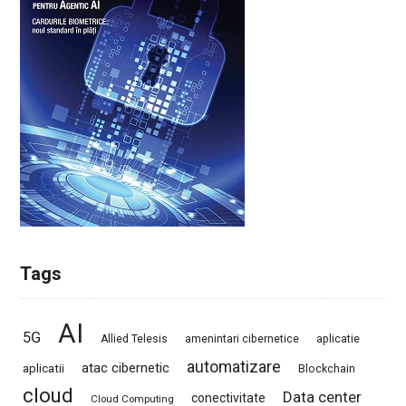
Tags
AI
5G
Allied Telesis
amenintari cibernetice
aplicatie
automatizare
atac cibernetic
aplicatii
Blockchain
cloud
Data center
conectivitate
Cloud Computing