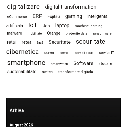
digitalizare
digital transformation
ERP
gaming
Fujitsu
inteligenta
eCommerce
IoT
laptop
artificiala
Job
machine learning
Orange
malware
mobilitate
protectie date
ransomware
securitate
Securitate
retail
retea
SaaS
cibernetica
server
servicii IT
servicii
servicii cloud
smartphone
Software
stocare
smartwatch
sustenabilitate
switch
transformare digitala
Arhiva
August 2026