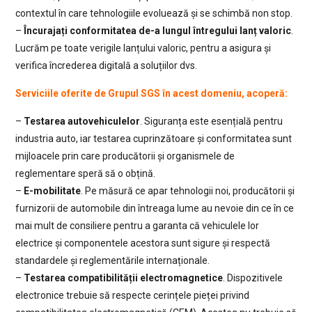
contextul în care tehnologiile evoluează și se schimbă non stop.
–
Încurajați conformitatea de-a lungul întregului lanț valoric
.
Lucrăm pe toate verigile lanțului valoric, pentru a asigura și
verifica încrederea digitală a soluțiilor dvs.
Serviciile oferite de Grupul SGS în acest domeniu, acoperă:
–
Testarea autovehiculelor
. Siguranța este esențială pentru
industria auto, iar testarea cuprinzătoare și conformitatea sunt
mijloacele prin care producătorii și organismele de
reglementare speră să o obțină.
–
E-mobilitate
. Pe măsură ce apar tehnologii noi, producătorii și
furnizorii de automobile din întreaga lume au nevoie din ce în ce
mai mult de consiliere pentru a garanta că vehiculele lor
electrice și componentele acestora sunt sigure și respectă
standardele și reglementările internaționale.
–
Testarea compatibilității electromagnetice
. Dispozitivele
electronice trebuie să respecte cerințele pieței privind