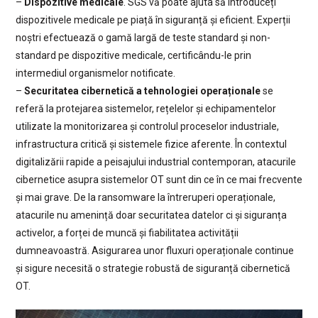
–
Dispozitive medicale
. SGS vă poate ajuta să introduceți
dispozitivele medicale pe piață în siguranță și eficient. Experții
noștri efectuează o gamă largă de teste standard și non-
standard pe dispozitive medicale, certificându-le prin
intermediul organismelor notificate.
–
Securitatea cibernetică a tehnologiei operaționale
se
referă la protejarea sistemelor, rețelelor și echipamentelor
utilizate la monitorizarea și controlul proceselor industriale,
infrastructura critică și sistemele fizice aferente. În contextul
digitalizării rapide a peisajului industrial contemporan, atacurile
cibernetice asupra sistemelor OT sunt din ce în ce mai frecvente
și mai grave. De la ransomware la întreruperi operaționale,
atacurile nu amenință doar securitatea datelor ci și siguranța
activelor, a forței de muncă și fiabilitatea activității
dumneavoastră. Asigurarea unor fluxuri operaționale continue
și sigure necesită o strategie robustă de siguranță cibernetică
OT.