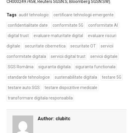
CH0002497458, Reuters SGSN.S, Bloomberg SGSN:SW).
Tags
audit tehnologic
certificare tehnologii emergente
confidentialitate date
conformitate 5G
conformitate AI
digital trust
evaluare maturitate digital
evaluare riscuri
digitale
securitate cibernetica
securitate OT
servicii
conformitate digitala
servicii digital trust
servicii digitale
SGS România
siguranta digitala
siguranta functionala
standarde tehnologice
sustenabilitate digitala
testare 5G
testare auto SGS
testare dispozitive medicale
transformare digitala responsabila
Author:
clubitc