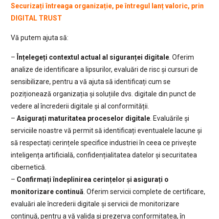
Securizați întreaga organizație, pe întregul lanț valoric, prin
DIGITAL TRUST
Vă putem ajuta să:
–
Înțelegeți contextul actual al siguranței digitale
. Oferim
analize de identificare a lipsurilor, evaluări de risc și cursuri de
sensibilizare, pentru a vă ajuta să identificați cum se
poziționează organizația și soluțiile dvs. digitale din punct de
vedere al încrederii digitale și al conformității.
–
Asigurați maturitatea proceselor digitale
. Evaluările și
serviciile noastre vă permit să identificați eventualele lacune și
să respectați cerințele specifice industriei în ceea ce privește
inteligența artificială, confidențialitatea datelor și securitatea
cibernetică.
–
Confirmați îndeplinirea cerințelor și asigurați o
monitorizare continuă
. Oferim servicii complete de certificare,
evaluări ale încrederii digitale și servicii de monitorizare
continuă, pentru a vă valida și prezerva conformitatea, în