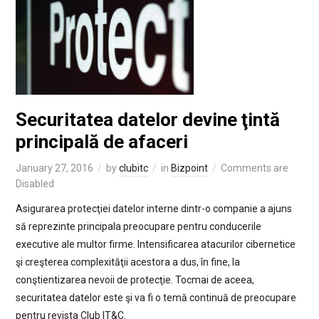
Securitatea datelor devine ţintă
principală de afaceri
January 27, 2016
by
clubitc
in
Bizpoint
Comments are
Disabled
Asigurarea protecţiei datelor interne dintr-o companie a ajuns
să reprezinte principala preocupare pentru conducerile
executive ale multor firme. Intensificarea atacurilor cibernetice
şi creşterea complexităţii acestora a dus, în fine, la
conştientizarea nevoii de protecţie. Tocmai de aceea,
securitatea datelor este şi va fi o temă continuă de preocupare
pentru revista Club IT&C.