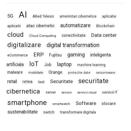
AI
5G
Allied Telesis
amenintari cibernetice
aplicatie
automatizare
atac cibernetic
aplicatii
Blockchain
cloud
Data center
conectivitate
Cloud Computing
digitalizare
digital transformation
ERP
gaming
Fujitsu
inteligenta
eCommerce
IoT
laptop
artificiala
Job
machine learning
Orange
malware
mobilitate
protectie date
ransomware
securitate
Securitate
retail
retea
SaaS
cibernetica
server
servicii IT
servicii
servicii cloud
smartphone
Software
stocare
smartwatch
sustenabilitate
switch
transformare digitala