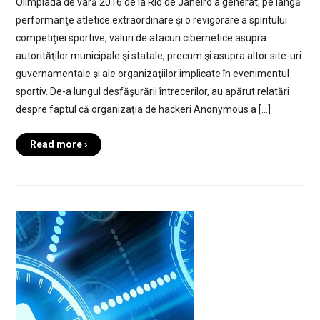
Olimpiada de vară 2016 de la Rio de Janeiro a generat, pe lângă
performanţe atletice extraordinare şi o revigorare a spiritului
competiţiei sportive, valuri de atacuri cibernetice asupra
autorităţilor municipale şi statale, precum şi asupra altor site-uri
guvernamentale şi ale organizaţiilor implicate în evenimentul
sportiv. De-a lungul desfăşurării întrecerilor, au apărut relatări
despre faptul că organizaţia de hackeri Anonymous a […]
Read more ›