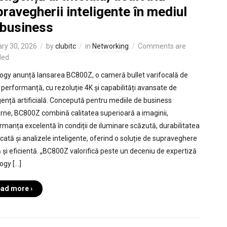
ravegherii inteligente în mediul
 business
ry 30, 2026
by
clubitc
in
Networking
Comments are
led
ogy anunță lansarea BC800Z, o cameră bullet varifocală de
ă performanță, cu rezoluție 4K și capabilități avansate de
igență artificială. Concepută pentru mediile de business
ne, BC800Z combină calitatea superioară a imaginii,
rmanța excelentă în condiții de iluminare scăzută, durabilitatea
icată și analizele inteligente, oferind o soluție de supraveghere
lă și eficientă. „BC800Z valorifică peste un deceniu de expertiză
ogy […]
ad more ›