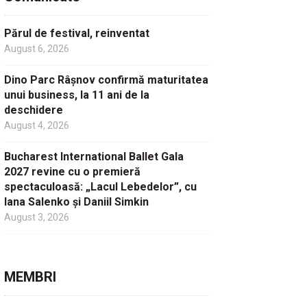
Părul de festival, reinventat
August 6, 2026
Dino Parc Râșnov confirmă maturitatea
unui business, la 11 ani de la
deschidere
August 4, 2026
Bucharest International Ballet Gala
2027 revine cu o premieră
spectaculoasă: „Lacul Lebedelor”, cu
Iana Salenko și Daniil Simkin
August 3, 2026
MEMBRI