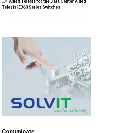
Allied Telesis for the Data Center Allied
Telesis IE360 Series Switches
Comunicate