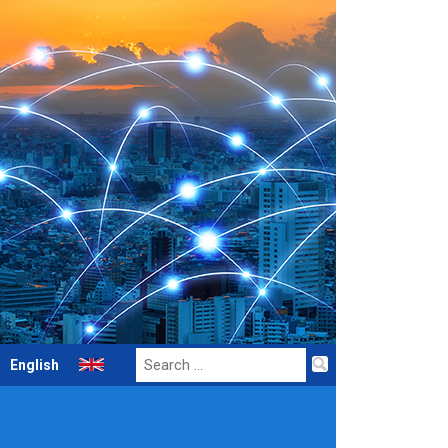
Search
English
for: