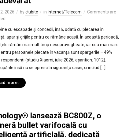
 adevărat
22, 2026
by
clubitc
in
Internet/Telecom
Comments are
led
vine cu escapade și concedii, însă, odată cu plecarea în
ță, apar și grijile pentru ce rămâne acasă. În această perioadă,
nțele rămân mai mult timp nesupravegheate, iar cea mai mare
 pentru persoanele plecate în vacanță sunt spargerile – 49%
e respondenți (studiu Xiaomi, iulie 2026, eșantion: 1012).
pările însă nu se opresc la siguranța casei, ci includ […]
ad more ›
nology® lansează BC800Z, o
eră bullet varifocală cu
eligență artificială, dedicată