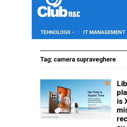
TEHNOLOGII
IT MANAGEMENT
Tag: camera supraveghere
Lib
pl
is 
mis
re