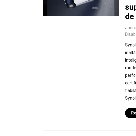
sup
de
Janua
Disab
Synol
înalt
intel
moder
perfo
certif
fiabi
Synol
Re