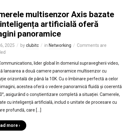
merele multisenzor Axis bazate
inteligența artificială oferă
agini panoramice
26, 2025
by
clubitc
in
Networking
Comments are
led
Communications, lider global în domeniul supravegherii video,
ă lansarea a două camere panoramice multisenzor cu
uție orizontală de până la 10K. Cu o îmbinare perfectă a celor
 imagini, acestea oferă o vedere panoramică fluidă și coerentă
0°, asigurând o conștientizare completă a situației. Camerele,
te cu inteligență artificială, includ o unitate de procesare cu
are profundă, care […]
ad more ›