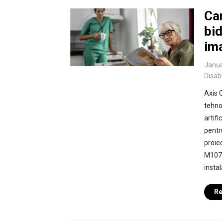
Ca
bid
ima
Janua
Disab
Axis 
tehno
artifi
pentr
proie
M1075
instal
Re