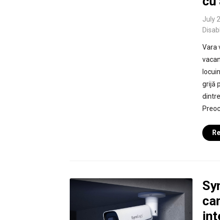
cu
July 
Disab
Vara 
vacan
locui
grijă
dintr
Preocu
Re
Sy
cam
int