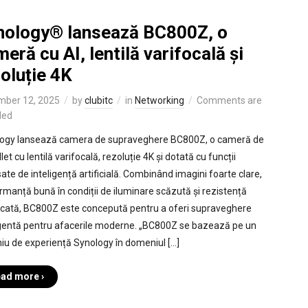
nology® lansează BC800Z, o
eră cu AI, lentilă varifocală și
oluție 4K
mber 12, 2025
by
clubitc
in
Networking
Comments are
led
ogy lansează camera de supraveghere BC800Z, o cameră de
llet cu lentilă varifocală, rezoluție 4K și dotată cu funcții
ate de inteligență artificială. Combinând imagini foarte clare,
rmanță bună în condiții de iluminare scăzută și rezistență
ficată, BC800Z este concepută pentru a oferi supraveghere
igentă pentru afacerile moderne. „BC800Z se bazează pe un
iu de experiență Synology în domeniul […]
ad more ›