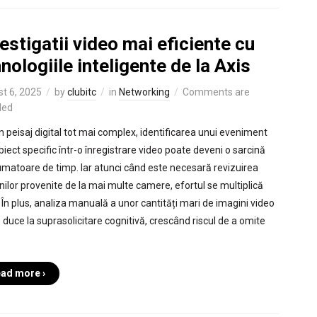
estigatii video mai eficiente cu
nologiile inteligente de la Axis
t 6, 2025
by
clubitc
in
Networking
Comments are
led
un peisaj digital tot mai complex, identificarea unui eveniment
biect specific într-o înregistrare video poate deveni o sarcină
matoare de timp. Iar atunci când este necesară revizuirea
nilor provenite de la mai multe camere, efortul se multiplică
. În plus, analiza manuală a unor cantități mari de imagini video
 duce la suprasolicitare cognitivă, crescând riscul de a omite
ad more ›