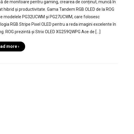
să de monitoare pentru gaming, crearea de conținut, muncă în
t hibrid și productivitate. Gama Tandem RGB OLED de la ROG
de modelele PG32UCWM și PG27UCWM, care folosesc
logia RGB Stripe Pixel OLED pentru a reda imagini excelente în
g. ROG prezintă și Strix OLED XG259QWPG Ace de […]
ad more ›