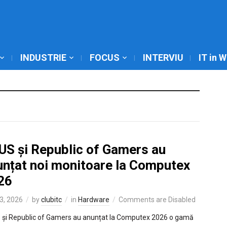
INDUSTRIE
FOCUS
INTERVIU
IT in 
US și Republic of Gamers au
unțat noi monitoare la Computex
26
3, 2026
by
clubitc
in
Hardware
Comments are Disabled
și Republic of Gamers au anunțat la Computex 2026 o gamă