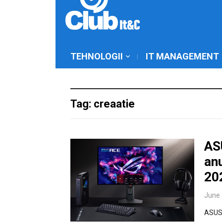
TEHNOLOGII
IT MANAGEMENT
Tag: creaatie
AS
an
20
June 
ASUS 