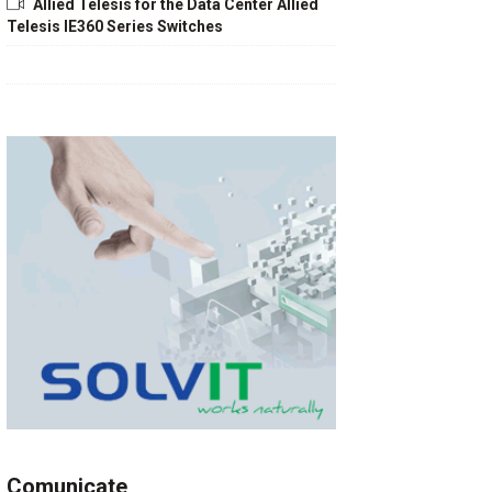
Allied Telesis for the Data Center Allied
Telesis IE360 Series Switches
Comunicate