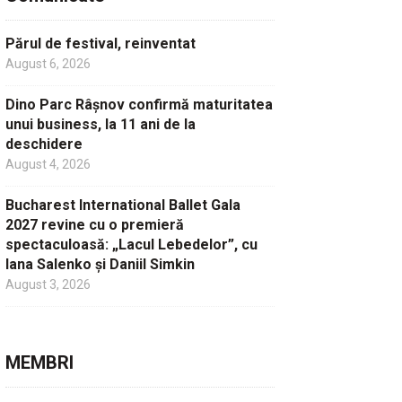
Părul de festival, reinventat
August 6, 2026
Dino Parc Râșnov confirmă maturitatea
unui business, la 11 ani de la
deschidere
August 4, 2026
Bucharest International Ballet Gala
2027 revine cu o premieră
spectaculoasă: „Lacul Lebedelor”, cu
Iana Salenko și Daniil Simkin
August 3, 2026
MEMBRI