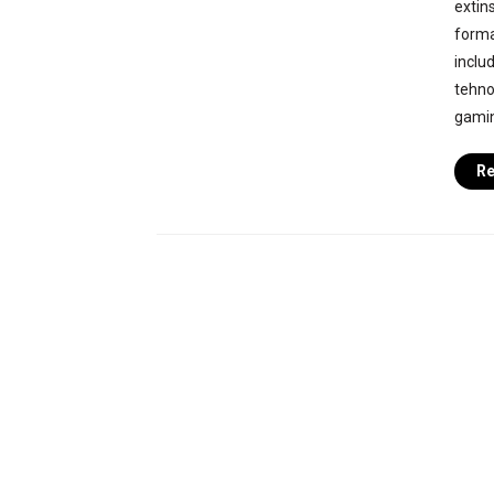
extin
forma
inclu
tehno
gamin
Re