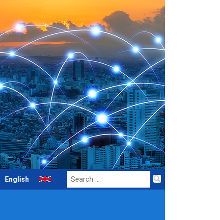
Search
English
for: