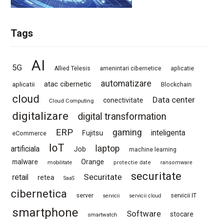
Tags
AI
5G
Allied Telesis
amenintari cibernetice
aplicatie
automatizare
atac cibernetic
aplicatii
Blockchain
cloud
Data center
conectivitate
Cloud Computing
digitalizare
digital transformation
ERP
gaming
Fujitsu
inteligenta
eCommerce
IoT
laptop
artificiala
Job
machine learning
Orange
malware
mobilitate
protectie date
ransomware
securitate
Securitate
retail
retea
SaaS
cibernetica
server
servicii IT
servicii
servicii cloud
smartphone
Software
stocare
smartwatch