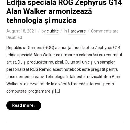
Ediția specială ROG Zephyrus G14
Alan Walker armonizează
tehnologia și muzica
August 18, 2021
by
clubitc
in
Hardware
Comments are
Disabled
Republic of Gamers (ROG) a anunțat noul laptop Zephyrus G14
ediție specială Alan Walker ca urmare a colaborării cu renumitul
artist, DJ și producător muzical. Cu un stil unic și un sampler
personalizat ROG Remix, acest notebook este pregătit pentru
orice demers creativ. Tehnologia întâlnește muzicalitatea Alan
Walker și-a dezvoltat de la o vârstă fragedă interesul pentru
computere, programare și […]
Read more ›