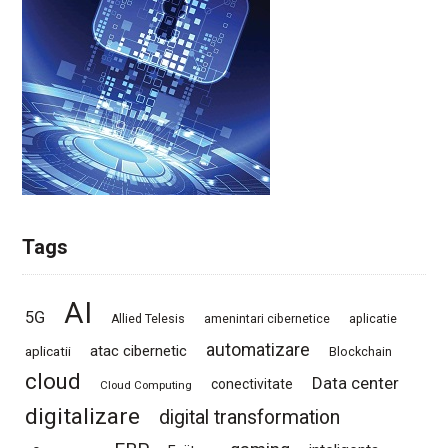
Tags
AI
5G
Allied Telesis
amenintari cibernetice
aplicatie
automatizare
atac cibernetic
aplicatii
Blockchain
cloud
Data center
conectivitate
Cloud Computing
digitalizare
digital transformation