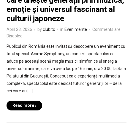
emoție și universul fascinant al
culturii japoneze
April 23, 2026
by
clubitc
in
Evenimente
Comments are
Disabled
Publicul din România este invitat să descopere un eveniment cu
totul special: Anime Symphony, un concert spectaculos ce
aduce pe aceeași scenă magia muzicii simfonice și energia
universului anime, care va avea loc pe 16 iunie, ora 20:00, la Sala
Palatului din București. Conceput ca o experiență multimedia
complexă, spectacolul este dedicat tuturor generațiilor – de la
cei care au […]
Read more ›