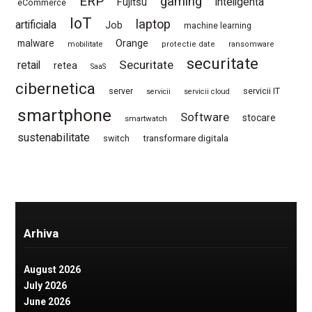
ERP
gaming
Fujitsu
inteligenta
eCommerce
IoT
laptop
artificiala
Job
machine learning
Orange
malware
mobilitate
protectie date
ransomware
securitate
Securitate
retail
retea
SaaS
cibernetica
server
servicii IT
servicii
servicii cloud
smartphone
Software
stocare
smartwatch
sustenabilitate
switch
transformare digitala
Arhiva
August 2026
July 2026
June 2026