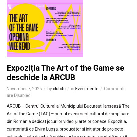
Expoziția The Art of the Game se
deschide la ARCUB
November 7, 2025
by
clubitc
in
Evenimente
Comments
are Disabled
ARCUB – Centrul Cultural al Municipiului București lansează The
Art of the Game (TAG) – primul eveniment cultural de amploare
din România dedicat jocurilor video și artelor conexe. Expoziția,
curatoriată de Elvira Lupșa, producător și inițiator de proiecte
culturale, este deschisă publicului larg și poate fi vizitată între 8