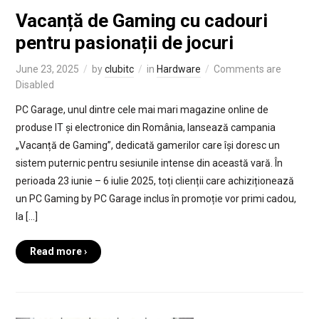
Vacanță de Gaming cu cadouri
pentru pasionații de jocuri
June 23, 2025
by
clubitc
in
Hardware
Comments are
Disabled
PC Garage, unul dintre cele mai mari magazine online de
produse IT și electronice din România, lansează campania
„Vacanță de Gaming”, dedicată gamerilor care își doresc un
sistem puternic pentru sesiunile intense din această vară. În
perioada 23 iunie – 6 iulie 2025, toți clienții care achiziționează
un PC Gaming by PC Garage inclus în promoție vor primi cadou,
la […]
Read more ›