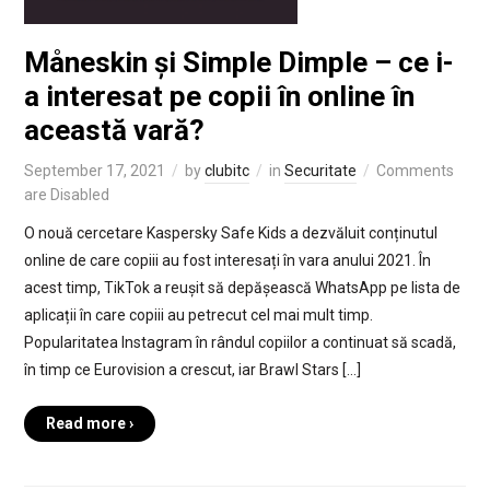
Måneskin și Simple Dimple – ce i-
a interesat pe copii în online în
această vară?
September 17, 2021
by
clubitc
in
Securitate
Comments
are Disabled
O nouă cercetare Kaspersky Safe Kids a dezvăluit conținutul
online de care copiii au fost interesați în vara anului 2021. În
acest timp, TikTok a reușit să depășească WhatsApp pe lista de
aplicații în care copiii au petrecut cel mai mult timp.
Popularitatea Instagram în rândul copiilor a continuat să scadă,
în timp ce Eurovision a crescut, iar Brawl Stars […]
Read more ›