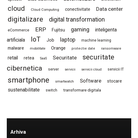
cloud
Data center
conectivitate
Cloud Computing
digitalizare
digital transformation
ERP
gaming
Fujitsu
inteligenta
eCommerce
IoT
laptop
artificiala
Job
machine learning
Orange
malware
mobilitate
protectie date
ransomware
securitate
Securitate
retail
retea
SaaS
cibernetica
server
servicii IT
servicii
servicii cloud
smartphone
Software
stocare
smartwatch
sustenabilitate
switch
transformare digitala
Arhiva