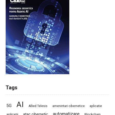
Tags
AI
5G
Allied Telesis
amenintari cibernetice
aplicatie
automatizare
atac cibernetic
aplicatii
Blockchain