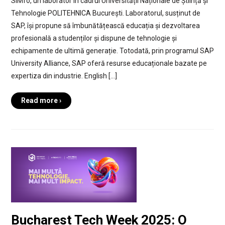
SIMfo, un laborator în cadrul Universității Naționale de Știință și
Tehnologie POLITEHNICA București. Laboratorul, susținut de
SAP, își propune să îmbunătățească educația și dezvoltarea
profesională a studenților și dispune de tehnologie și
echipamente de ultimă generație. Totodată, prin programul SAP
University Alliance, SAP oferă resurse educaționale bazate pe
expertiza din industrie. English […]
Read more ›
Bucharest Tech Week 2025: O