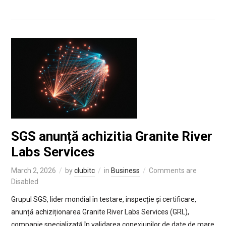
SGS anunță achizitia Granite River
Labs Services
March 2, 2026
by
clubitc
in
Business
Comments are
Disabled
Grupul SGS, lider mondial în testare, inspecție și certificare,
anunță achiziționarea Granite River Labs Services (GRL),
companie specializată în validarea conexiunilor de date de mare