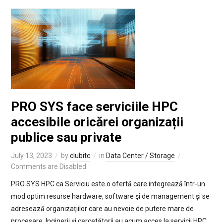
PRO SYS face serviciile HPC
accesibile oricărei organizații
publice sau private
July 13, 2023
by
clubitc
in
Data Center / Storage
Comments are Disabled
PRO SYS HPC ca Serviciu este o ofertă care integrează într-un
mod optim resurse hardware, software şi de management și se
adresează organizațiilor care au nevoie de putere mare de
procesare. Inginerii și cercetătorii au acum acces la servicii HPC