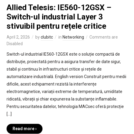
Allied Telesis: IE560-12GSX –
Switch-ul industrial Layer 3
stivuibil pentru rețele critice
April 2, 2026
by
clubitc
in
Networking
Comments are
Disabled
Switch-ul industrial IE560-12GSX este o soluție compactă de
distribuție, proiectată pentru a asigura transfer de date sigur,
stabil și continuu în infrastructuri critice și rețele de
automatizare industrială. English version Construit pentru medii
dificile, acest echipament rezistă la interferențe
electromagnetice, variații extreme de temperatură, umiditate
ridicată, vibrații și chiar expunerea la substanțe inflamabile.
Pentru securitatea datelor, tehnologia MACsec oferă protecție
[…]
Read more ›