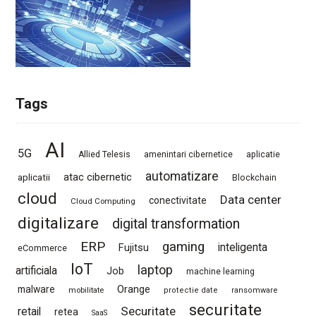
Tags
AI
5G
Allied Telesis
amenintari cibernetice
aplicatie
automatizare
atac cibernetic
aplicatii
Blockchain
cloud
Data center
conectivitate
Cloud Computing
digitalizare
digital transformation
ERP
gaming
Fujitsu
inteligenta
eCommerce
IoT
laptop
artificiala
Job
machine learning
Orange
malware
mobilitate
protectie date
ransomware
securitate
Securitate
retail
retea
SaaS