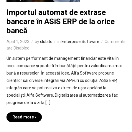
Importul automat de extrase
bancare în ASiS ERP de la orice
bancă
April 1, 2023
by
clubitc
in
Enterprise Software
Comments
are Disabled
Un sistem performant de management financiar este vital în
orice companie și poate fi îmbunătățit pentru valorificarea mai
bună a resurselor. În această idee, Alfa Software propune
clienților săi diverse integrări via APi-uri cu soluția ASiS ERP,
integrări care se pot realiza extrem de ușor apelând la
specialiștii Alfa Software. Digitalizarea și automatizarea fac
progrese de la o zi la […]
Read more ›