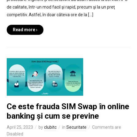
de calitate, într-un mod facil şi rapid, precum şi la un preţ
competitiv. Astfel, în doar câteva ore de la […]
Read more ›
Ce este frauda SIM Swap în online
banking și cum se previne
April 25, 2023
by
clubitc
in
Securitate
Comments are
Disabled