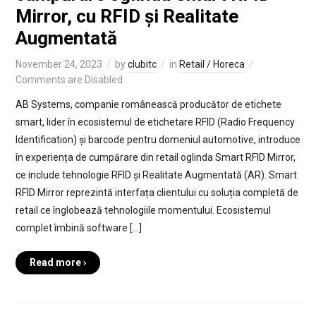
Mirror, cu RFID și Realitate
Augmentată
November 24, 2023
by
clubitc
in
Retail / Horeca
Comments are Disabled
AB Systems, companie românească producător de etichete
smart, lider în ecosistemul de etichetare RFID (Radio Frequency
Identification) și barcode pentru domeniul automotive, introduce
în experiența de cumpărare din retail oglinda Smart RFID Mirror,
ce include tehnologie RFID și Realitate Augmentată (AR). Smart
RFID Mirror reprezintă interfața clientului cu soluția completă de
retail ce înglobează tehnologiile momentului. Ecosistemul
complet îmbină software […]
Read more ›