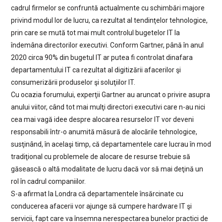
cadrul firmelor se confruntă actualmente cu schimbări majore
privind modul lor de lucru, ca rezultat al tendinţelor tehnologice,
prin care se mută tot mai mult controlul bugetelor IT la
îndemâna directorilor executivi. Conform Gartner, până în anul
2020 circa 90% din bugetul IT ar putea fi controlat dinafara
departamentului IT ca rezultat al digitizării afacerilor şi
consumerizării produselor şi soluţiilor IT.
Cu ocazia forumului, experţii Gartner au aruncat o privire asupra
anului viitor, când tot mai mulţi directori executivi care n-au nici
cea mai vagă idee despre alocarea resurselor IT vor deveni
responsabili într-o anumită măsură de alocările tehnologice,
susţinând, în acelaşi timp, că departamentele care lucrau în mod
tradiţional cu problemele de alocare de resurse trebuie să
găsească o altă modalitate de lucru dacă vor să mai deţină un
rol în cadrul companiilor.
S-a afirmat la Londra că departamentele însărcinate cu
conducerea afacerii vor ajunge să cumpere hardware IT şi
servicii, fapt care va însemna nerespectarea bunelor practici de