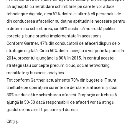
că aşteaptă cu nerăbdare schimbările pe care le vor aduce
tehnologiile digitale, deşi 62% dintre ei afirmă că personalul de
din conducerea afacerilor nu deţine aptitudinile necesare pentru
a determina schimbarea, iar 68% susţin că nu există politici
corecte şi bune practici implementate în acest sens.
Conform Gartner, 47% din conducătorii de afaceri dispun de o
strategie digitală. Circa 60% dintre aceştia o vor pune la punct în
2014, procentul ajungând la 80% în 2015. În centrul acestei
strategii stau concepte precum cloud, social networking,
mobilitate şi business analytics.
Tot conform Gartner, actualmente 70% din bugetele IT sunt
cheltuite pe operaţiuni curente de derulare a afacerii, şi doar
30% se duc către schimbarea afacerii. Proporţia ar trebui să
ajungă la 50-50 dacă responsabilii de afaceri vor să atingă
gradul de inovare IT pe care şi-l doresc.
Citiți și: