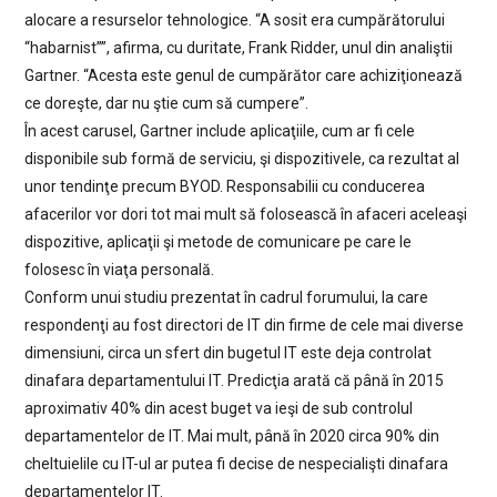
alocare a resurselor tehnologice. “A sosit era cumpărătorului
“habarnist””, afirma, cu duritate, Frank Ridder, unul din analiştii
Gartner. “Acesta este genul de cumpărător care achiziţionează
ce doreşte, dar nu ştie cum să cumpere”.
În acest carusel, Gartner include aplicaţiile, cum ar fi cele
disponibile sub formă de serviciu, şi dispozitivele, ca rezultat al
unor tendinţe precum BYOD. Responsabilii cu conducerea
afacerilor vor dori tot mai mult să folosească în afaceri aceleaşi
dispozitive, aplicaţii şi metode de comunicare pe care le
folosesc în viaţa personală.
Conform unui studiu prezentat în cadrul forumului, la care
respondenţi au fost directori de IT din firme de cele mai diverse
dimensiuni, circa un sfert din bugetul IT este deja controlat
dinafara departamentului IT. Predicţia arată că până în 2015
aproximativ 40% din acest buget va ieşi de sub controlul
departamentelor de IT. Mai mult, până în 2020 circa 90% din
cheltuielile cu IT-ul ar putea fi decise de nespecialişti dinafara
departamentelor IT.