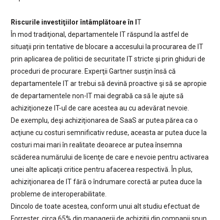
Riscurile investiţiilor întâmplătoare în I
T
În mod tradiţional, departamentele IT răspund la astfel de
situaţii prin tentative de blocare a accesului la procurarea de IT
prin aplicarea de politici de securitate IT stricte şi prin ghiduri de
proceduri de procurare. Experţii Gartner susţin însă că
departamentele IT ar trebui să devină proactive şi să se apropie
de departamentele non-IT mai degrabă ca să le ajute să
achiziţioneze IT-ul de care acestea au cu adevărat nevoie.
De exemplu, deşi achiziţionarea de SaaS ar putea părea ca o
acţiune cu costuri semnificativ reduse, aceasta ar putea duce la
costuri mai mari în realitate deoarece ar putea însemna
scăderea numărului de licenţe de care e nevoie pentru activarea
unei alte aplicaţii critice pentru afacerea respectivă. În plus,
achiziţionarea de IT fără o îndrumare corectă ar putea duce la
probleme de interoperabilitate.
Dincolo de toate acestea, conform unui alt studiu efectuat de
Forrester, circa 65% din managerii de achiziţii din companii spun