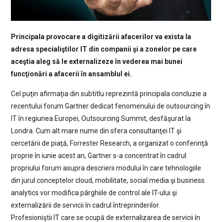
Principala provocare a digitizării afacerilor va exista la
adresa specialiştilor IT din companii şi a zonelor pe care
aceştia aleg să le externalizeze în vederea mai bunei
funcţionări a afacerii în ansamblul ei.
Cel puţin afirmaţia din subtitlu reprezintă principala concluzie a
recentului forum Gartner dedicat fenomenului de outsourcing în
IT în regiunea Europei, Outsourcing Summit, desfăşurat la
Londra. Cum alt mare nume din sfera consultanţei IT şi
cercetării de piaţă, Forrester Research, a organizat o conferinţă
proprie în iunie acest an, Gartner s-a concentrat în cadrul
propriului forum asupra descrierii modului în care tehnologiile
din jurul conceptelor cloud, mobilitate, social media şi business
analytics
vor modifica pârghiile de control ale IT-ului şi
externalizării de servicii în cadrul întreprinderilor.
Profesioniştii IT care se ocupă de externalizarea de servicii în