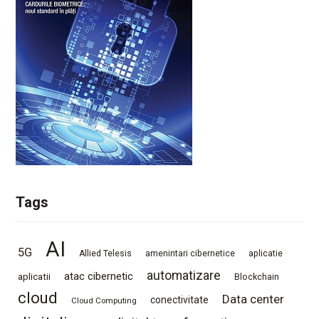
Tags
AI
5G
Allied Telesis
amenintari cibernetice
aplicatie
automatizare
atac cibernetic
aplicatii
Blockchain
cloud
Data center
conectivitate
Cloud Computing