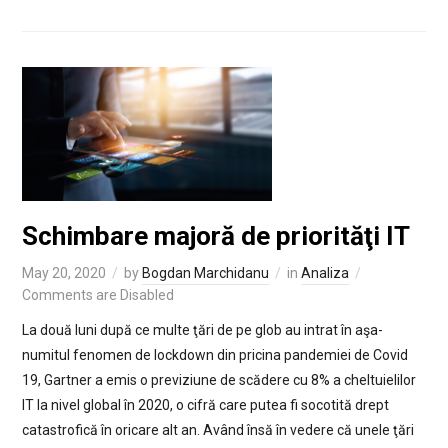
Schimbare majoră de priorităţi IT
May 20, 2020
by
Bogdan Marchidanu
in
Analiza
Comments are Disabled
La două luni după ce multe ţări de pe glob au intrat în aşa-
numitul fenomen de lockdown din pricina pandemiei de Covid
19, Gartner a emis o previziune de scădere cu 8% a cheltuielilor
IT la nivel global în 2020, o cifră care putea fi socotită drept
catastrofică în oricare alt an. Având însă în vedere că unele ţări