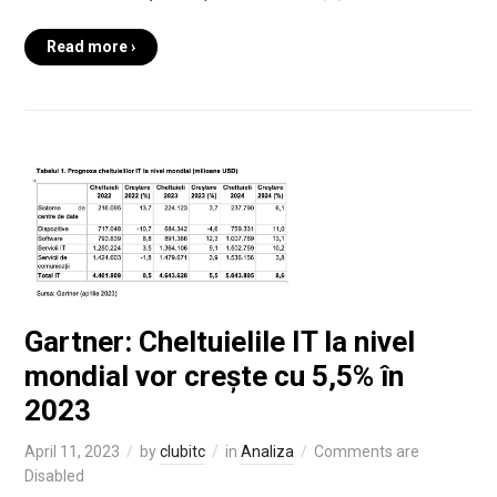
Read more ›
Gartner: Cheltuielile IT la nivel
mondial vor crește cu 5,5% în
2023
April 11, 2023
by
clubitc
in
Analiza
Comments are
Disabled