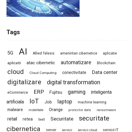
Tags
AI
5G
Allied Telesis
amenintari cibernetice
aplicatie
automatizare
atac cibernetic
aplicatii
Blockchain
cloud
Data center
conectivitate
Cloud Computing
digitalizare
digital transformation
ERP
gaming
Fujitsu
inteligenta
eCommerce
IoT
laptop
artificiala
Job
machine learning
Orange
malware
mobilitate
protectie date
ransomware
securitate
Securitate
retail
retea
SaaS
cibernetica
server
servicii IT
servicii
servicii cloud