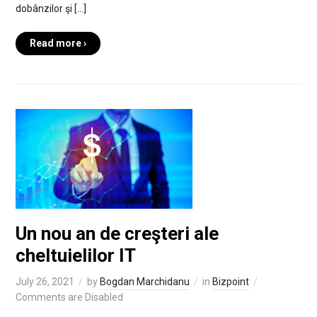
dobânzilor şi […]
Read more ›
Un nou an de creşteri ale
cheltuielilor IT
July 26, 2021
by
Bogdan Marchidanu
in
Bizpoint
Comments are Disabled