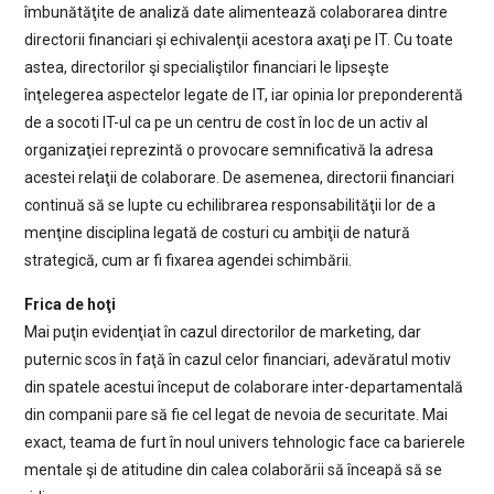
îmbunătăţite de analiză date alimentează colaborarea dintre
directorii financiari şi echivalenţii acestora axaţi pe IT. Cu toate
astea, directorilor şi specialiştilor financiari le lipseşte
înţelegerea aspectelor legate de IT, iar opinia lor preponderentă
de a socoti IT-ul ca pe un centru de cost în loc de un activ al
organizaţiei reprezintă o provocare semnificativă la adresa
acestei relaţii de colaborare. De asemenea, directorii financiari
continuă să se lupte cu echilibrarea responsabilităţii lor de a
menţine disciplina legată de costuri cu ambiţii de natură
strategică, cum ar fi fixarea agendei schimbării.
Frica de hoţi
Mai puţin evidenţiat în cazul directorilor de marketing, dar
puternic scos în faţă în cazul celor financiari, adevăratul motiv
din spatele acestui început de colaborare inter-departamentală
din companii pare să fie cel legat de nevoia de securitate. Mai
exact, teama de furt în noul univers tehnologic face ca barierele
mentale şi de atitudine din calea colaborării să înceapă să se