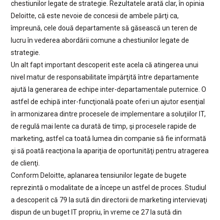
chestiunilor legate de strategie. Rezultatele arată clar, în opinia
Deloitte, că este nevoie de concesii de ambele părţi ca,
împreună, cele două departamente să găsească un teren de
lucru în vederea abordării comune a chestiunilor legate de
strategie.
Un alt fapt important descoperit este acela că atingerea unui
nivel matur de responsabilitate împărţită între departamente
ajută la generarea de echipe inter-departamentale puternice. O
astfel de echipă inter-funcţională poate oferi un ajutor esenţial
în armonizarea dintre procesele de implementare a soluţiilor IT,
de regulă mai lente ca durată de timp, şi procesele rapide de
marketing, astfel ca toată lumea din companie să fie informată
şi să poată reacţiona la apariţia de oportunităţi pentru atragerea
de clienţi.
Conform Deloitte, aplanarea tensiunilor legate de bugete
reprezintă o modalitate de a începe un astfel de proces. Studiul
a descoperit că 79 la sută din directorii de marketing intervievaţi
dispun de un buget IT propriu, în vreme ce 27 la sută din