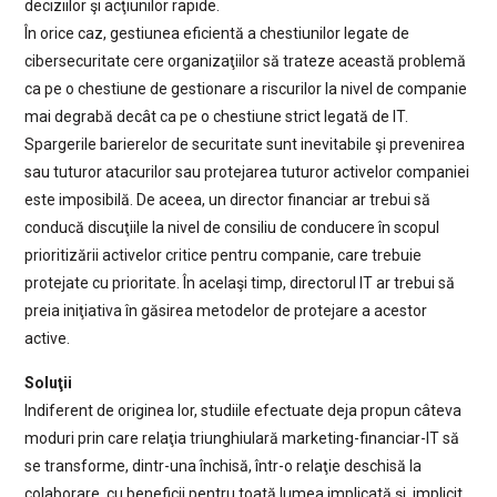
deciziilor şi acţiunilor rapide.
În orice caz, gestiunea eficientă a chestiunilor legate de
cibersecuritate cere organizaţiilor să trateze această problemă
ca pe o chestiune de gestionare a riscurilor la nivel de companie
mai degrabă decât ca pe o chestiune strict legată de IT.
Spargerile barierelor de securitate sunt inevitabile şi prevenirea
sau tuturor atacurilor sau protejarea tuturor activelor companiei
este imposibilă. De aceea, un director financiar ar trebui să
conducă discuţiile la nivel de consiliu de conducere în scopul
prioritizării activelor critice pentru companie, care trebuie
protejate cu prioritate. În acelaşi timp, directorul IT ar trebui să
preia iniţiativa în găsirea metodelor de protejare a acestor
active.
Soluţii
Indiferent de originea lor, studiile efectuate deja propun câteva
moduri prin care relaţia triunghiulară marketing-financiar-IT să
se transforme, dintr-una închisă, într-o relaţie deschisă la
colaborare, cu beneficii pentru toată lumea implicată şi, implicit,