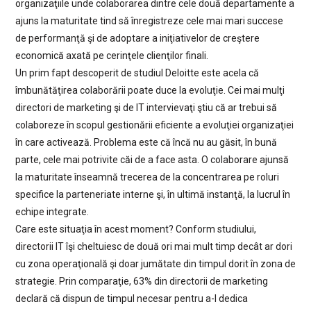
organizaţiile unde colaborarea dintre cele două departamente a
ajuns la maturitate tind să înregistreze cele mai mari succese
de performanţă şi de adoptare a iniţiativelor de creştere
economică axată pe cerinţele clienţilor finali.
Un prim fapt descoperit de studiul Deloitte este acela că
îmbunătăţirea colaborării poate duce la evoluţie. Cei mai mulţi
directori de marketing şi de IT intervievaţi ştiu că ar trebui să
colaboreze în scopul gestionării eficiente a evoluţiei organizaţiei
în care activează. Problema este că încă nu au găsit, în bună
parte, cele mai potrivite căi de a face asta. O colaborare ajunsă
la maturitate înseamnă trecerea de la concentrarea pe roluri
specifice la parteneriate interne şi, în ultimă instanţă, la lucrul în
echipe integrate.
Care este situaţia în acest moment? Conform studiului,
directorii IT îşi cheltuiesc de două ori mai mult timp decât ar dori
cu zona operaţională şi doar jumătate din timpul dorit în zona de
strategie. Prin comparaţie, 63% din directorii de marketing
declară că dispun de timpul necesar pentru a-l dedica