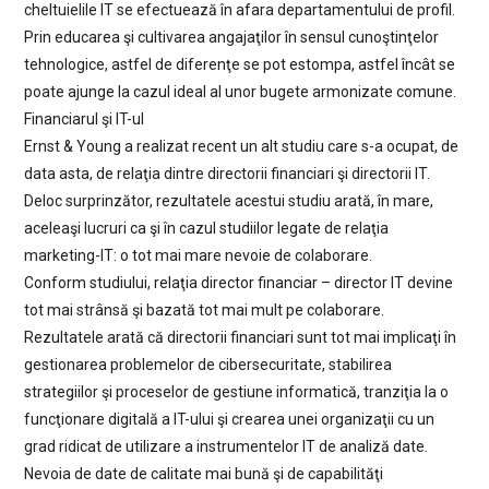
cheltuielile IT se efectuează în afara departamentului de profil.
Prin educarea şi cultivarea angajaţilor în sensul cunoştinţelor
tehnologice, astfel de diferenţe se pot estompa, astfel încât se
poate ajunge la cazul ideal al unor bugete armonizate comune.
Financiarul şi IT-ul
Ernst & Young a realizat recent un alt studiu care s-a ocupat, de
data asta, de relaţia dintre directorii financiari şi directorii IT.
Deloc surprinzător, rezultatele acestui studiu arată, în mare,
aceleaşi lucruri ca şi în cazul studiilor legate de relaţia
marketing-IT: o tot mai mare nevoie de colaborare.
Conform studiului, relaţia director financiar – director IT devine
tot mai strânsă şi bazată tot mai mult pe colaborare.
Rezultatele arată că directorii financiari sunt tot mai implicaţi în
gestionarea problemelor de cibersecuritate, stabilirea
strategiilor şi proceselor de gestiune informatică, tranziţia la o
funcţionare digitală a IT-ului şi crearea unei organizaţii cu un
grad ridicat de utilizare a instrumentelor IT de analiză date.
Nevoia de date de calitate mai bună şi de capabilităţi