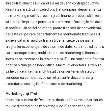
înregistrat chiar cazuri când ele au devenit contraproductive.
Realitatea arată că în cadrul oricărei companii, departamentul
de marketing şi cel IT, precum şi cel financiar trebuie să înveţe
să lucreze împreună pentru a transforma informaţiile din date
în profituri. Un astfel de mariaj poate fi socotit de convenienţă,
dar este cel pe care departamentele menţionate trebuie să îl
încheie cât mai rapid ca firma să beneficieze de pe urma
creşterilor exponenţiale de volume de date. Este motivul pentru
care, aproape brusc, mulţi directori de marketing şi financiari
încep să se trezească la realitatea că IT-ul nu mai poate fi tratat
doar ca o funcţie de back-office. Mai mult, directorul IT trebuie
să fie din ce în ce mai mult tratat ca un partener strategic în
conducerea companiei, cu un rol crucial în dezvoltarea şi
executarea strategiilor financiare şi de marketing.
Marketingul şi IT-ul
Un studiu publicat de Deloitte cu două luni în urmă arăta clar că
rolurile directorilor de marketing şi de IT se schimbă, iar