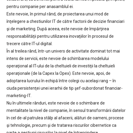
pentru companie per anasamblul ei.
Este nevoie, în primul rând, de proiectarea unui mod de
înţelegere a chestiunilor IT de către factorii de decizie financiari
şi de marketing. După aceea, este nevoie de împărţirea
responsabilităţii pentru utilizarea inovaţiilor în procesul de
trecere către IT-ul digital.
În al treilea rând, într-un univers de activitate dominat tot mai
intens de servicii, este nevoie de schimbarea modelului
operaţional al IT-ului de la cheltuieli de investiţii la cheltuieli
operaţionale (de la Capex la Opex). Este nevoie, apoi, de
adoptarea lucrului în echipă între colegi cu acelaşi rang – în
ciuda persistenţei unei ierarhii de tip şef-subordonat financiar-
marketing-IT.
Nu în ultimele rânduri, este nevoie de o schimbare de
mentalitate la nivel de companie, în sensul transformării datelor
în cel de-al patrulea stâlp al afacerii, alături de oameni, procese
şi tehnologie, precum şi de tratarea riscurilor cibernetice ca
parte a gestiunii riscurilor la nivel de întreprindere.