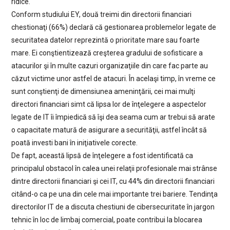
ridice.
Conform studiului EY, două treimi din directorii financiari
chestionaţi (66%) declară că gestionarea problemelor legate de
securitatea datelor reprezintă o prioritate mare sau foarte
mare. Ei conştientizează creşterea gradului de sofisticare a
atacurilor şi în multe cazuri organizaţiile din care fac parte au
căzut victime unor astfel de atacuri. În acelaşi timp, în vreme ce
sunt conştienţi de dimensiunea ameninţării, cei mai mulţi
directori financiari simt că lipsa lor de înţelegere a aspectelor
legate de IT îi împiedică să îşi dea seama cum ar trebui să arate
o capacitate matură de asigurare a securităţii, astfel încât să
poată investi bani în iniţiativele corecte.
De fapt, această lipsă de înţelegere a fost identificată ca
principalul obstacol în calea unei relaţii profesionale mai strânse
dintre directorii financiari şi cei IT, cu 44% din directorii financiari
citând-o ca pe una din cele mai importante trei bariere. Tendinţa
directorilor IT de a discuta chestiuni de cibersecuritate în jargon
tehnic în loc de limbaj comercial, poate contribui la blocarea