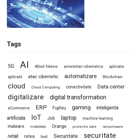
Tags
AI
5G
Allied Telesis
amenintari cibernetice
aplicatie
automatizare
atac cibernetic
aplicatii
Blockchain
cloud
Data center
conectivitate
Cloud Computing
digitalizare
digital transformation
ERP
gaming
Fujitsu
inteligenta
eCommerce
IoT
laptop
artificiala
Job
machine learning
Orange
malware
mobilitate
protectie date
ransomware
securitate
Securitate
retail
retea
SaaS