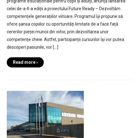
programe educaționale pentru copii și adulți, anunță lansarea
celei de-a 4-a ediții a proiectului Future Ready – Dezvoltăm
competențele generațiilor viitoare. Programul își propune să
ofere șansa copiilor cu oportunități limitate de a face față
cererilor pieței muncii din viitor, prin dezvoltarea unor
competențe cheie. Astfel, participanții cursurilor își vor putea
descoperi pasiunile, vor […]
Read more ›