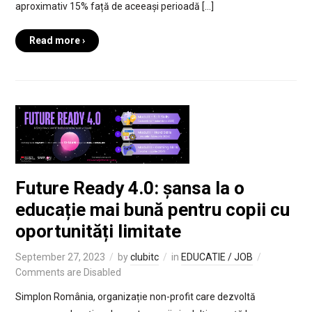
aproximativ 15% față de aceeași perioadă […]
Read more ›
Future Ready 4.0: șansa la o
educație mai bună pentru copii cu
oportunități limitate
September 27, 2023
by
clubitc
in
EDUCATIE / JOB
Comments are Disabled
Simplon România, organizație non-profit care dezvoltă