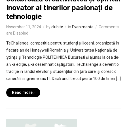
inovator al tinerilor pasionați de
tehnologie
November 11, 2024
by
clubitc
in
Evenimente
Comments
are Disabled
TeChallenge, competiția pentru studenți și liceeni, organizată în
fiecare an de Honeywell România și Universitatea Națională de
Știință și Tehnologie POLITEHNICA București și ajunsă la cea de-
a 8-a ediție, și-a desemnat câștigătorii. TeChallenge a devenit o
tradiție în rândul elevilor și studenților din țară care își doresc o
carieră în inginerie sau IT. Dacă anul trecut peste 100 de tineri […]
Read more ›