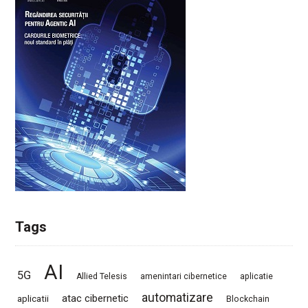
Tags
AI
5G
Allied Telesis
amenintari cibernetice
aplicatie
automatizare
atac cibernetic
aplicatii
Blockchain