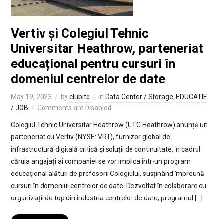
Vertiv și Colegiul Tehnic
Universitar Heathrow, parteneriat
educațional pentru cursuri în
domeniul centrelor de date
May 19, 2023
by
clubitc
in
Data Center / Storage
,
EDUCATIE
/ JOB
Comments are Disabled
Colegiul Tehnic Universitar Heathrow (UTC Heathrow) anunță un
parteneriat cu Vertiv (NYSE: VRT), furnizor global de
infrastructură digitală critică și soluții de continuitate, în cadrul
căruia angajați ai companiei se vor implica într-un program
educațional alături de profesorii Colegiului, susținând împreună
cursuri în domeniul centrelor de date. Dezvoltat în colaborare cu
organizații de top din industria centrelor de date, programul […]