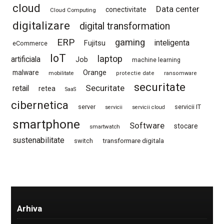
cloud
Data center
conectivitate
Cloud Computing
digitalizare
digital transformation
ERP
gaming
Fujitsu
inteligenta
eCommerce
IoT
laptop
artificiala
Job
machine learning
Orange
malware
mobilitate
protectie date
ransomware
securitate
Securitate
retail
retea
SaaS
cibernetica
server
servicii IT
servicii
servicii cloud
smartphone
Software
stocare
smartwatch
sustenabilitate
switch
transformare digitala
Arhiva