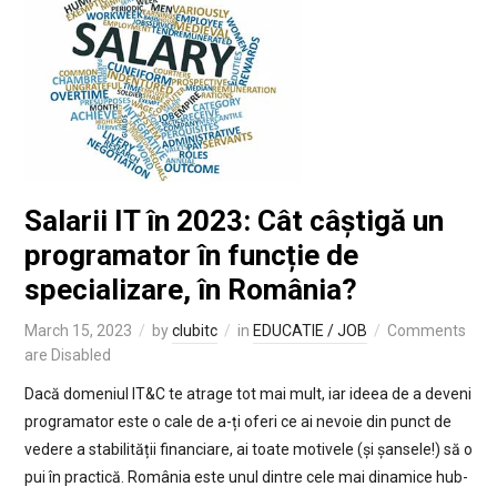
Salarii IT în 2023: Cât câștigă un
programator în funcție de
specializare, în România?
March 15, 2023
by
clubitc
in
EDUCATIE / JOB
Comments
are Disabled
Dacă domeniul IT&C te atrage tot mai mult, iar ideea de a deveni
programator este o cale de a-ți oferi ce ai nevoie din punct de
vedere a stabilității financiare, ai toate motivele (și șansele!) să o
pui în practică. România este unul dintre cele mai dinamice hub-