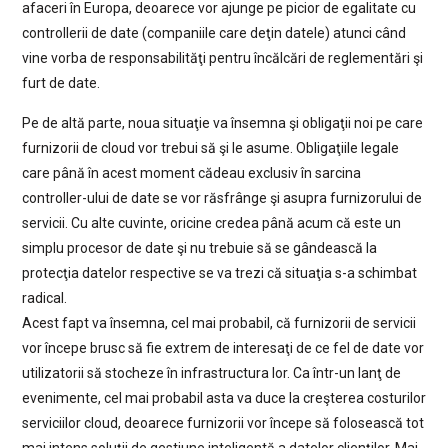
afaceri în Europa, deoarece vor ajunge pe picior de egalitate cu
controllerii de date (companiile care deţin datele) atunci când
vine vorba de responsabilităţi pentru încălcări de reglementări şi
furt de date.
Pe de altă parte, noua situaţie va însemna şi obligaţii noi pe care
furnizorii de cloud vor trebui să şi le asume. Obligaţiile legale
care până în acest moment cădeau exclusiv în sarcina
controller-ului de date se vor răsfrânge şi asupra furnizorului de
servicii. Cu alte cuvinte, oricine credea până acum că este un
simplu procesor de date şi nu trebuie să se gândească la
protecţia datelor respective se va trezi că situaţia s-a schimbat
radical.
Acest fapt va însemna, cel mai probabil, că furnizorii de servicii
vor începe brusc să fie extrem de interesaţi de ce fel de date vor
utilizatorii să stocheze în infrastructura lor. Ca într-un lanţ de
evenimente, cel mai probabil asta va duce la creşterea costurilor
serviciilor cloud, deoarece furnizorii vor începe să folosească tot