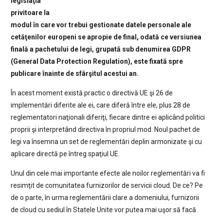
legislaţia
privitoare la
modul în care vor trebui gestionate datele personale ale
cetăţenilor europeni se apropie de final, odată ce versiunea
finală a pachetului de legi, grupată sub denumirea GDPR
(General Data Protection Regulation), este fixată spre
publicare înainte de sfârşitul acestui an.
În acest moment există practic o directivă UE şi 26 de
implementări diferite ale ei, care diferă între ele, plus 28 de
reglementatori naţionali diferiţi, fiecare dintre ei aplicând politici
proprii şi interpretând directiva în propriul mod. Noul pachet de
legi va însemna un set de reglementări deplin armonizate şi cu
aplicare directă pe întreg spaţiul UE.
Unul din cele mai importante efecte ale noilor reglementări va fi
resimţit de comunitatea furnizorilor de servicii cloud. De ce? Pe
de o parte, în urma reglementării clare a domeniului, furnizorii
de cloud cu sediul în Statele Unite vor putea mai uşor să facă