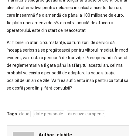
mai intens soluţii de gestiune inteligentă a datelor clienţilor. Mai
ales că alternativa pentru neluarea în calcul a acestor lucruri,
care înseamnă fie o amendă de până la 100 milioane de euro,
fie plata unei amenzi de 5% din cifra anuală de afaceri a
operatorului, este din start de neacceptat.
Ar fi bine, în atari circumstanţe, ca furnizorii de servicii să
înceapă serios să se pregătească pentru viitorul imediat. În mod
evident, va exista o perioadă de tranziţie. Presupunând că setul
de reglementări va fi gata până la sfârşitul acestui an, cel mai
probabil va exista o perioadă de adaptare la noua situaţie,
posibil de un an de zile. Va fi ea suficientă însă pentru ca totul să
se desfăşoare lin şi fără convulsii?
Tags
cloud
date personale
directive europene
Author:
clubitc