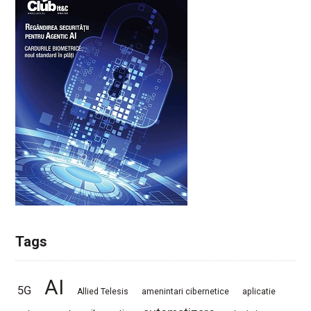
Tags
AI
5G
Allied Telesis
amenintari cibernetice
aplicatie