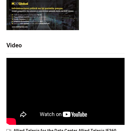
Video
Allied Telesis for the Data Center Allied Telesis IE360