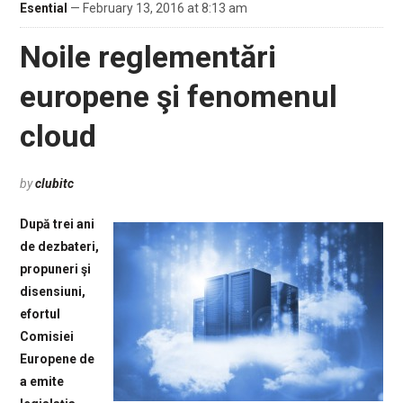
Esential
— February 13, 2016 at 8:13 am
Noile reglementări
europene şi fenomenul
cloud
by
clubitc
După trei ani
de dezbateri,
propuneri şi
disensiuni,
efortul
Comisiei
Europene de
a emite