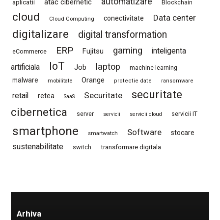
automatizare
atac cibernetic
aplicatii
Blockchain
cloud
Data center
conectivitate
Cloud Computing
digitalizare
digital transformation
ERP
gaming
Fujitsu
inteligenta
eCommerce
IoT
laptop
artificiala
Job
machine learning
Orange
malware
mobilitate
protectie date
ransomware
securitate
Securitate
retail
retea
SaaS
cibernetica
server
servicii IT
servicii
servicii cloud
smartphone
Software
stocare
smartwatch
sustenabilitate
switch
transformare digitala
Arhiva