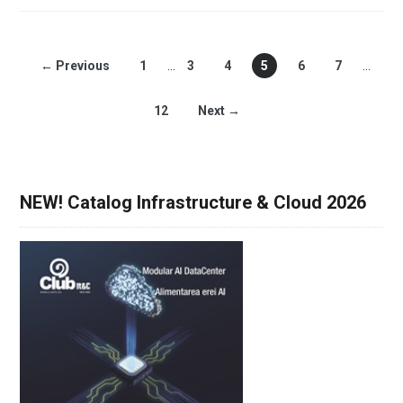
← Previous
1
…
3
4
5
6
7
…
12
Next →
NEW! Catalog Infrastructure & Cloud 2026