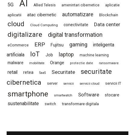
AI
5G
Allied Telesis
amenintari cibernetice
aplicatie
automatizare
atac cibernetic
aplicatii
Blockchain
cloud
Data center
conectivitate
Cloud Computing
digitalizare
digital transformation
ERP
gaming
Fujitsu
inteligenta
eCommerce
IoT
laptop
artificiala
Job
machine learning
Orange
malware
mobilitate
protectie date
ransomware
securitate
Securitate
retail
retea
SaaS
cibernetica
server
servicii IT
servicii
servicii cloud
smartphone
Software
stocare
smartwatch
sustenabilitate
switch
transformare digitala