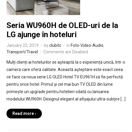
Seria WU960H de OLED-uri de la
LG ajunge în hoteluri
January 22, 2019
by
clubitc
in
Foto-Video-Audio
,
Transport/Travel
Comments are Disabled
Mulți clienți ai hotelurilor se așteaptă la o experiență unică, într-o
cameră care oferă calitate. Această așteptare este exact ceea
ce face ca noua serie LG OLED Hotel TV EU961H să fie perfectă
pentru orice hotel. Primul și cel mai bun TV OLED din lume
primește un upgrade pentru hotelieri odată cu lansarea
modelului WU960H. Designul elegant al afișajului ultra-subțire […]
Read more ›